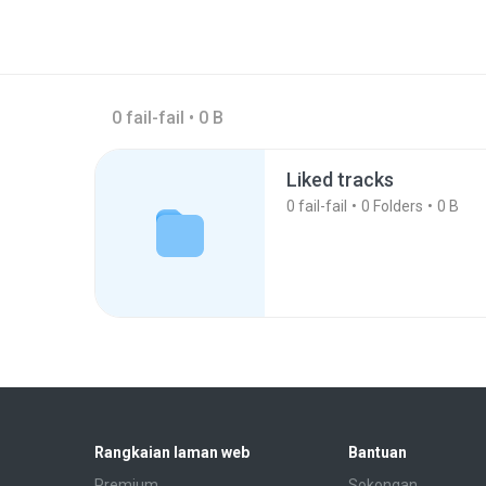
0 fail-fail • 0 B
Liked tracks
0
fail-fail
0
Folders
0 B
Rangkaian laman web
Bantuan
Premium
Sokongan