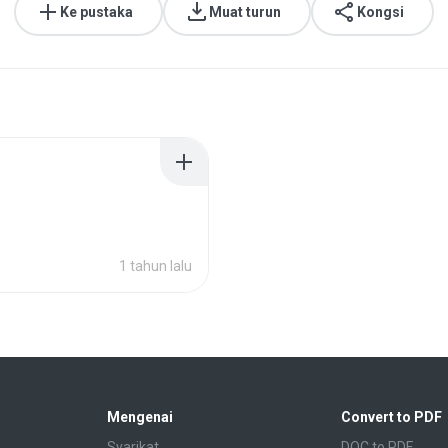
Ke pustaka
Muat turun
Kongsi
1 tahun lalu
Mengenai
Convert to PDF
Syarikat
DOC to PDF