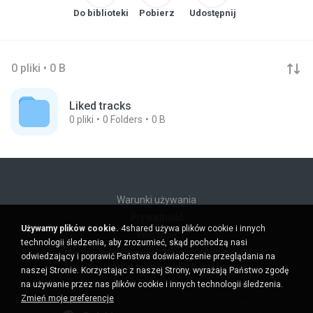
Do biblioteki
Pobierz
Udostępnij
0 pliki • 0 B
Liked tracks
0
pliki
0
Folders
0 B
Warunki używania
Prywatność
Używamy plików cookie.
4shared używa plików cookie i innych
Wsparcie
technologii śledzenia, aby zrozumieć, skąd pochodzą nasi
Nie sprzedawaj moich danych osobowych
odwiedzający i poprawić Państwa doświadczenie przeglądania na
Nie udostępniaj moich danych osobowych
naszej Stronie. Korzystając z naszej Strony, wyrażają Państwo zgodę
na używanie przez nas plików cookie i innych technologii śledzenia.
Zmień moje preferencje