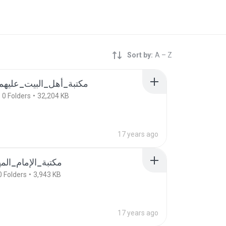
Sort by:
A – Z
مكتبة_أهل_البيت_عليهم
0
Folders
32,204 KB
17 years ago
مكتبة_الإمام_ال
0
Folders
3,943 KB
17 years ago