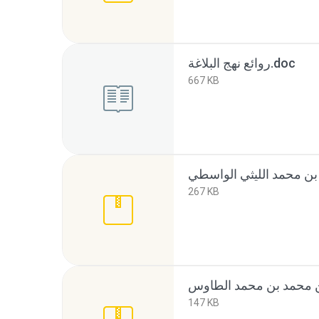
روائع نهج البلاغة.doc
667 KB
267 KB
147 KB