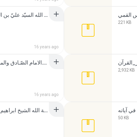
الأثر الخالد في الولد والوالد - آية الله السيّد عليّ بن الحسين العلوي قدّس سرّه.rar
221 KB
16 years ago
الامام الصّـادق والمـذاهب الاربعـة أسد حيــدر.rar
2,932 KB
16 years ago
البلد الأمين - آية الله الشيخ ابراهيم بن علي العاملي الكفعمي .rar
50 KB