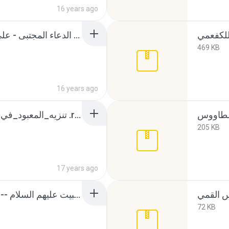
16 years ago
المجتنى من الدعاء المجتبى - علي بن موسى بن الطاووس.rar
469 KB
16 years ago
تنزيه_المعبود_في_الرد_على_وحدة_الوجود .rar
205 KB
17 years ago
حقوق آل البيت عليهم السلام -- الشيخ محمد حسين الحاج.rar
72 KB