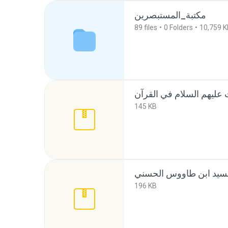
مكتبة_المستبصرين
89
files
0
Folders
10,759 K
145 KB
196 KB