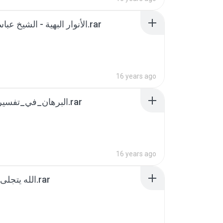
الأنوار البهية - الشيخ عباس القمي.rar
16 years ago
البرهان_في_تفسير_القرآن.rar
16 years ago
الله يتجلى في آياته.rar