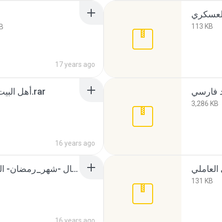
113 KB
B
17 years ago
أهل البيت عليهم السلام في القرآن.rar
3,286 KB
16 years ago
إقبال الأعمال -شهر_رمضان- السيد ابن طاووس الحسني.rar
131 KB
16 years ago