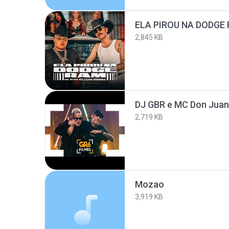
ELA PIROU NA DODGE
2,845 KB
2,719 KB
Mozao
3,919 KB