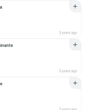
a
3 years ago
inante
3 years ago
de
3 years ago