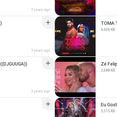
3 years ago
)
TOMA 
4,606 KB
3 years ago
 ((DJGUUGA))
Zé Feli
2,688 KB
3 years ago
3,515 KB