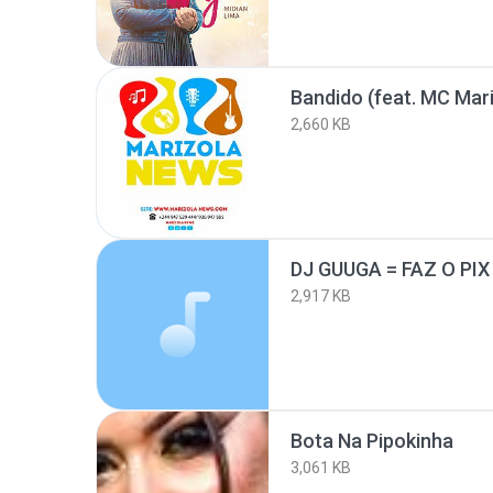
Bandido (feat. MC Mari
2,660 KB
DJ GUUGA = FAZ O PIX
2,917 KB
Bota Na Pipokinha
3,061 KB