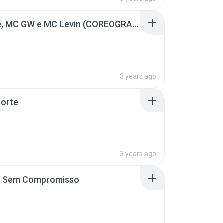
Jottapê, MC GW e MC Levin (COREOGRAFIA OFICIAL)
3 years ago
Forte
3 years ago
 Sem Compromisso