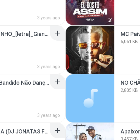
3 years ago
99195409_COMBINADINHO_[letra]_Giana_Mello_feat._Donatto_&_Mc_G15.mp3
6,061 KB
3 years ago
MC Paiva e Gabb MC - Bandido Não Dança (Love Funk) DJ Alladin
NO CH
2,805 KB
3 years ago
MEGA FUNK NOSTALGIA (DJ JONATAS FELIPE)
Apaixo
3,457 KB