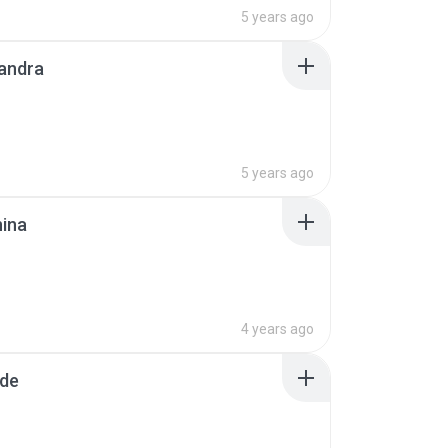
5 years ago
andra
5 years ago
nina
4 years ago
ade