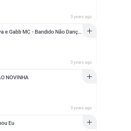
3 years ago
MC Paiva e Gabb MC - Bandido Não Dança (Love Funk) DJ Alladin
3 years ago
ÃO NOVINHA
3 years ago
nou Eu