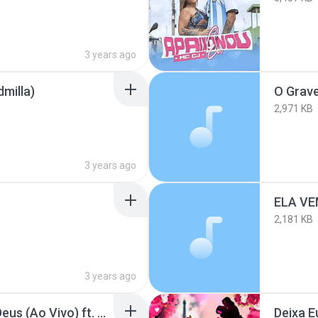
3 years ago
milla)
O Grave
2,971 KB
3 years ago
2,181 KB
3 years ago
Edson & Hudson - Foi Deus (Ao Vivo) ft. Luan Santa
Deixa 