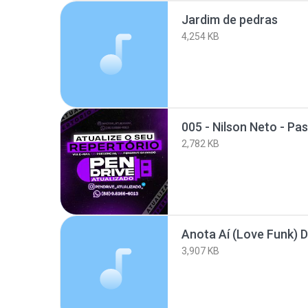
Jardim de pedras
4,254 KB
005 - Nilson Neto - Pa
2,782 KB
Anota Aí (Love Funk) 
3,907 KB