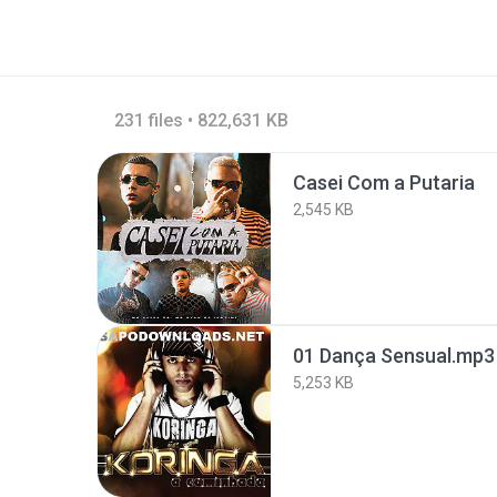
231 files • 822,631 KB
Casei Com a Putaria
2,545 KB
01 Dança Sensual.mp3
5,253 KB