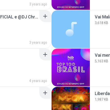
3 years ago
Pipoco ft. @MELODY OFICIAL e @DJ Chris no Beat (Clipe Oficial)
Vai Mal
3,618 KB
3 years ago
Vai me
5,163 KB
4 years ago
Liberd
1,987 KB