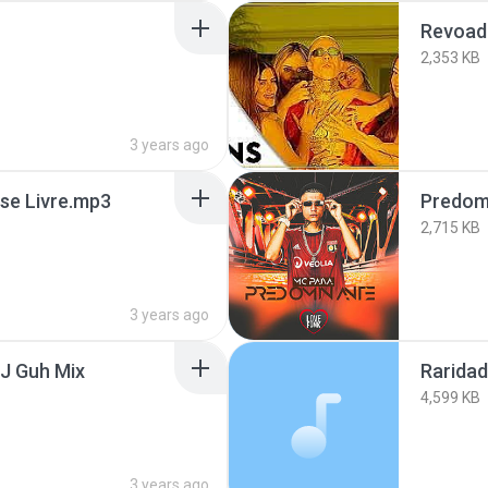
Revoad
2,353 KB
3 years ago
sse Livre.mp3
Predom
2,715 KB
3 years ago
DJ Guh Mix
Rarida
4,599 KB
3 years ago