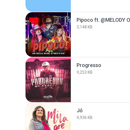
3,148 KB
Progresso
9,253 KB
Jó
4,936 KB