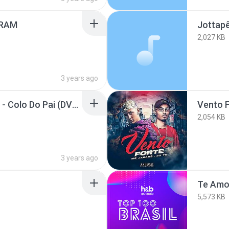
 RAM
2,027 KB
3 years ago
DJ GBR e MC Don Juan - Colo Do Pai (DVD No Pique do GBR) Faixa 2
Vento 
2,054 KB
3 years ago
Te Amo
5,573 KB