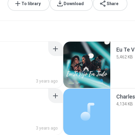
To library
Download
Share
Eu Te 
5,462 KB
3 years ago
Charle
4,134 KB
3 years ago