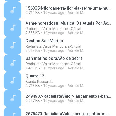
1563354-flordaserra-flor-da-serra-uma-mulher-quando-ama.mp3
2,764 KB
10 years ago
Adriele M.
Asmelhoresdosul Musical Os Atuais Por Acaso Lancamento 2013
Radialista Valcir Mendonça-Oficial
2,555 KB
10 years ago
Adriele M.
Destino San Marino
Radialista Valcir Mendonça-Oficial
3,318 KB
10 years ago
Adriele M.
San marino coraÃÃo de pedra
Radialista Valcir Mendonça-Oficial
1,458 KB
10 years ago
Adriele M.
Quarto 12
Banda Passarela
2,768 KB
10 years ago
Adriele M.
2494907-RadialistaValcir-lancamentos-banda-danubio-azul-bem-feito-pra-quem-ama-novo-sucesso-2013.mp3
2,957 KB
10 years ago
Adriele M.
2675470-RadialistaValcir-ceu-e-cantos-maior-que-o-oceano2014.mp3