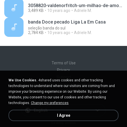
3058820-valdenorfritch-um-milhao-de-amores-banda-corpo-alma.mp3
3,489 KB
10 years ago
Adriele M.
banda Doce pecado Liga La Em Casa
seleção banda do sul
2,784 KB
10 years ago
Adriele M.
Terms of Use
Privacy
Support
We Use Cookies.
4shared uses cookies and other tracking
Do not sell my personal information
technologies to understand where our visitors are coming from and
Do not share my personal information
improve your browsing experience on our Website. By using our
Website, you consent to our use of cookies and other tracking
technologies.
Change my preferences
English
I Agree
Desktop version