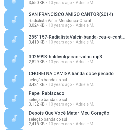
3,550 KB
10 years ago
Adriele M.
SAN FRANCISCO AMIGO CANTOR(2014)
Radialista Valcir Mendonça-Oficial
3,024 KB
10 years ago
Adriele M.
2851157-RadialistaValcir-banda-ceu-e-cantos-lagrimas-de-um-homem-2014.mp3
3,418 KB
10 years ago
Adriele M.
3026993-haldivulgacao-vidas.mp3
2,829 KB
10 years ago
Adriele M.
CHOREI NA CAMISA banda doce pecado
seleção banda do sul
3,424 KB
10 years ago
Adriele M.
Papel Rabiscado
seleção banda do sul
3,132 KB
10 years ago
Adriele M.
Depois Que Você Matar Meu Coração
seleção banda do sul
2,418 KB
10 years ago
Adriele M.