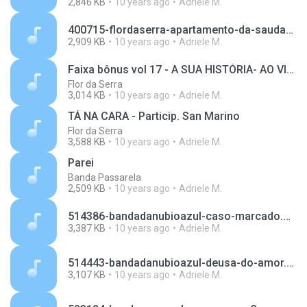
2,846 KB
10 years ago
Adriele M.
400715-flordaserra-apartamento-da-saudade.mp3
2,909 KB
10 years ago
Adriele M.
Faixa bônus vol 17 - A SUA HISTÓRIA- AO VIVO
Flor da Serra
3,014 KB
10 years ago
Adriele M.
TÁ NA CARA - Particip. San Marino
Flor da Serra
3,588 KB
10 years ago
Adriele M.
Parei
Banda Passarela
2,509 KB
10 years ago
Adriele M.
514386-bandadanubioazul-caso-marcado.mp3
3,387 KB
10 years ago
Adriele M.
514443-bandadanubioazul-deusa-do-amor.mp3
3,107 KB
10 years ago
Adriele M.