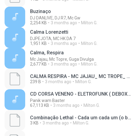
Buzinaço
DJ DANLIVE, DJ R7, Mc Gw
2,254 KB
3 months ago
Milton G.
Calma Lorenzetti
DJPEJOTA, MC HK DA 7
1,951 KB
3 months ago
Milton G.
Calma, Respira
Mc Jajau, Mc Topre, Guga Divulga
2,677 KB
3 months ago
Milton G.
CALMA RESPIRA - MC JAJAU_ MC TROPE_ MC MR BIM_ DJBELCHIOR - DEBOXE ELETROFUNK(M4A_128K)_private.lrc
239 B
3 months ago
Milton G.
CD CORSA VENENO - ELETROFUNK ( DEBOXE 2025 )
Panik wam Baster
67,113 KB
3 months ago
Milton G.
Combinação Lethal - Cada um cada um (o beck está queimando) (Bass Remastered by Leandro)(M4A_128K)_private.lrc
3 KB
3 months ago
Milton G.