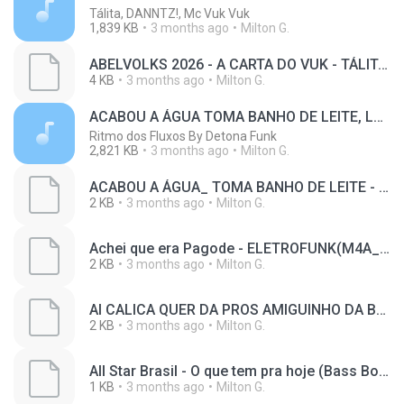
Tálita, DANNTZ!, Mc Vuk Vuk
1,839 KB
3 months ago
Milton G.
ABELVOLKS 2026 - A CARTA DO VUK - TÁLITA_ DANNTZ__ MC VUK VUK - [ELETROFUNK GOIANO](M4A_128K)_1_private.lrc
4 KB
3 months ago
Milton G.
ACABOU A ÁGUA TOMA BANHO DE LEITE, LEITE QUENTE, ELA TEM 19 - MC 3L (DJ J2 E DJ PBEATS)
Ritmo dos Fluxos By Detona Funk
2,821 KB
3 months ago
Milton G.
ACABOU A ÁGUA_ TOMA BANHO DE LEITE - MC 3L_ MC Ygor Yanks (DJ J2 e DJ PBEATS)(M4A_128K)_private.lrc
2 KB
3 months ago
Milton G.
Achei que era Pagode - ELETROFUNK(M4A_128K)_private.lrc
2 KB
3 months ago
Milton G.
AI CALICA QUER DA PROS AMIGUINHO DA BOCA - MC Cyclope (DJ F7 e DJ Pedrinho Da ZL)(M4A_128K)_private.lrc
2 KB
3 months ago
Milton G.
All Star Brasil - O que tem pra hoje (Bass Boosted)(M4A_128K)_private.lrc
1 KB
3 months ago
Milton G.