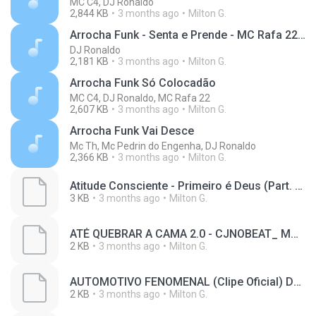
MC C4, DJ Ronaldo
2,844 KB
3 months ago
Milton G.
Arrocha Funk - Senta e Prende - MC Rafa 22, Dj Ronaldo & Dj Hafs
DJ Ronaldo
2,181 KB
3 months ago
Milton G.
Arrocha Funk Só Colocadão
MC C4, DJ Ronaldo, MC Rafa 22
2,607 KB
3 months ago
Milton G.
Arrocha Funk Vai Desce
Mc Th, Mc Pedrin do Engenha, DJ Ronaldo
2,366 KB
3 months ago
Milton G.
Atitude Consciente - Primeiro é Deus (Part. Mano Fler) (Bass Boosted)(M4A_128K)_private.lrc
3 KB
3 months ago
Milton G.
ATÉ QUEBRAR A CAMA 2.0 - CJNOBEAT_ MC MORENA_ MC GW(M4A_128K)_private.lrc
2 KB
3 months ago
Milton G.
AUTOMOTIVO FENOMENAL (Clipe Oficial) DJ Novato_ MC Vuk Vuk e MC GW(M4A_128K)_private.lrc
2 KB
3 months ago
Milton G.