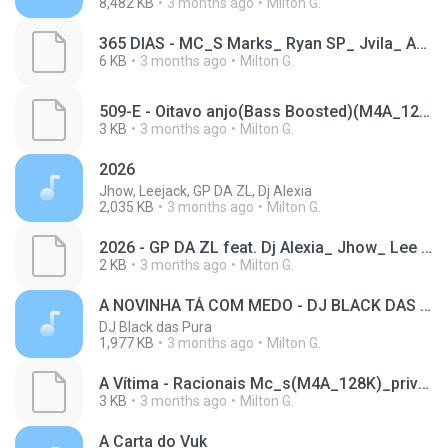
8,482 KB
3 months ago
Milton G.
365 DIAS - MC_S Marks_ Ryan SP_ Jvila_ Aaron Modesto_ Magal_ Bruno MS e Luuky (DJ Dael e DJ Japa NK)(M4A_128K)_private.lrc
6 KB
3 months ago
Milton G.
509-E - Oitavo anjo(Bass Boosted)(M4A_128K)_private.lrc
3 KB
3 months ago
Milton G.
2026
Jhow, Leejack, GP DA ZL, Dj Alexia
2,035 KB
3 months ago
Milton G.
2026 - GP DA ZL feat. Dj Alexia_ Jhow_ Lee Jack(M4A_128K)_private.lrc
2 KB
3 months ago
Milton G.
A NOVINHA TÁ COM MEDO - DJ BLACK DAS PURA (TIK-TOK)
DJ Black das Pura
1,977 KB
3 months ago
Milton G.
A Vítima - Racionais Mc_s(M4A_128K)_private.lrc
3 KB
3 months ago
Milton G.
A Carta do Vuk