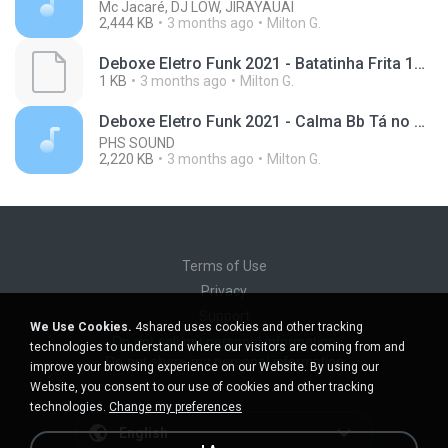
Mc Jacaré, DJ LOW, JIRAYAUAI
2,444 KB
3 months ago
Milton G.
Deboxe Eletro Funk 2021 - Batatinha Frita 1_ 2_ 3 - (MC JACARE _DJ LOW _ JIRAYAUAI)(M4A_128K)_private.lrc
1 KB
3 months ago
Milton G.
Deboxe Eletro Funk 2021 - Calma Bb Tá no Melhores Amigos (DJ Junin)
PHS SOUND
2,220 KB
3 months ago
Milton G.
Terms of Use
Privacy
Support
We Use Cookies.
4shared uses cookies and other tracking
Do not sell my personal information
technologies to understand where our visitors are coming from and
Do not share my personal information
improve your browsing experience on our Website. By using our
Website, you consent to our use of cookies and other tracking
technologies.
Change my preferences
English