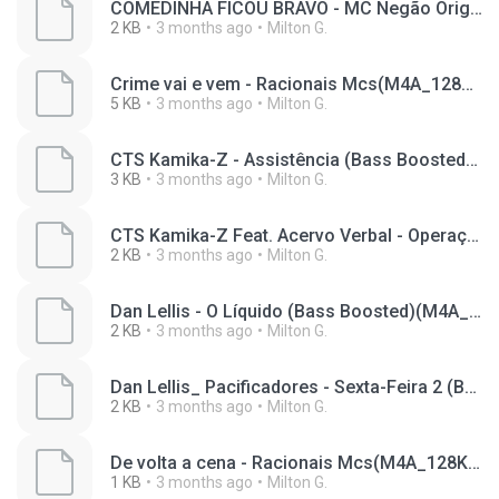
COMEDINHA FICOU BRAVO - MC Negão Original_ MC Meno K e DJ Japa NK (Love Funk)(M4A_128K)_private.lrc
2 KB
3 months ago
Milton G.
Crime vai e vem - Racionais Mcs(M4A_128K)_private.lrc
5 KB
3 months ago
Milton G.
CTS Kamika-Z - Assistência (Bass Boosted)(M4A_128K)_private.lrc
3 KB
3 months ago
Milton G.
CTS Kamika-Z Feat. Acervo Verbal - Operação Papai Noel 2 (Bass Boosted)(M4A_128K)_private.lrc
2 KB
3 months ago
Milton G.
Dan Lellis - O Líquido (Bass Boosted)(M4A_128K)_private.lrc
2 KB
3 months ago
Milton G.
Dan Lellis_ Pacificadores - Sexta-Feira 2 (Bass Boosted)(M4A_128K)_private.lrc
2 KB
3 months ago
Milton G.
De volta a cena - Racionais Mcs(M4A_128K)_private.lrc
1 KB
3 months ago
Milton G.