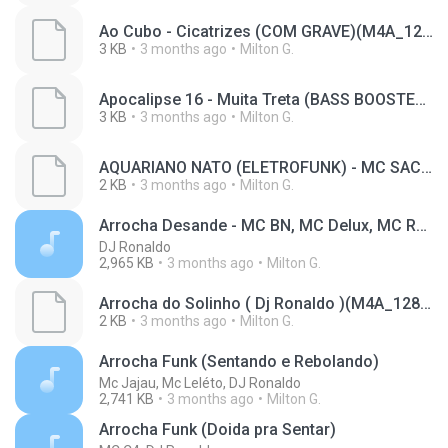
Ao Cubo - Cicatrizes (COM GRAVE)(M4A_128K)_private.lrc
3 KB
3 months ago
Milton G.
Apocalipse 16 - Muita Treta (BASS BOOSTED)(M4A_128K)_private.lrc
3 KB
3 months ago
Milton G.
AQUARIANO NATO (ELETROFUNK) - MC SACI_ LA NONNA GO_ YAN PABLO DJ - [ELETROFUNK DEBOXE](M4A_128K)_private.lrc
2 KB
3 months ago
Milton G.
Arrocha Desande - MC BN, MC Delux, MC RD ( Dj Ronaldo )
DJ Ronaldo
2,965 KB
3 months ago
Milton G.
Arrocha do Solinho ( Dj Ronaldo )(M4A_128K)_private.lrc
2 KB
3 months ago
Milton G.
Arrocha Funk (Sentando e Rebolando)
Mc Jajau, Mc Leléto, DJ Ronaldo
2,741 KB
3 months ago
Milton G.
Arrocha Funk (Doida pra Sentar)