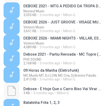
DEBOXE 2021 - MTG A PEDIDO DA TROPA DO SERRÃO PENTÃO DE ROBOCOP (nexxsul music)
Nexxsul Music
3,055 KB
3 months ago
Milton G.
DEBOXE 2026 - JUST GROOVE - VISAGE MUSIC - EP. [MUSICAS PARA DESANDE]
Visteon Music
3,651 KB
3 months ago
Milton G.
DEBOXE 2026 - MIAMI NIGHTS - VIILLAR, ESMOHTS - [HOUSE MUSIC]
Visteon Music
4,089 KB
3 months ago
Milton G.
Deboxe 2021 - Partiu Revoada - MC Topre (Dj Brenno Paixao)
PHS SOUND
2,168 KB
3 months ago
Milton G.
09 Horas da Manha (Eletrofunk)
MC Murilo MT, DJ LOW, MC Cria, Dj Brenno Paixão
2,413 KB
3 months ago
Milton G.
Deboxe - É Hoje Que o Carro Bixo Vai Virar Motel - EletroFunk 2022 - Dj Brenno Paixão Remix(M4A_128K)_private.lrc
3 KB
3 months ago
Milton G.
Batatinha Frita 1, 2, 3