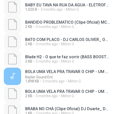
BABY EU TAVA NA RUA DA ÁGUA - ELETROFUNK 2024 (Dj Skiller) MC MENOR RV E TR(M4A_128K)_private.lrc
1,020 B
3 months ago
Milton G.
BANDIDO PROBLEMATICO (Clipe Oficial) MC Flavinho_ Iraqui ZL e DJ Gustomares(M4A_128K)_private.lrc
2 KB
3 months ago
Milton G.
BATO COM PLACO - DJ CARLOS OLIVER_ OS CALLIFOZ_ DJ DH - ELETROFUNK DEBOXE(M4A_128K)_private.lrc
2 KB
3 months ago
Milton G.
Blade H2 - O que te faz sorrir (BASS BOOSTED)(M4A_128K)_private.lrc
2 KB
3 months ago
Milton G.
BOLA UMA VELA PRA TRAVAR O CHIP - UM MALUCO NO PEDAÇO | Mc Meno K, DJ Yuri Pedrada (Official Music)
Kepler Sound Ent.
1,898 KB
3 months ago
Milton G.
BOLA UMA VELA PRA TRAVAR O CHIP - UM MALUCO NO PEDAÇO _ Mc Meno K_ DJ Yuri Pedrada (Official Music)(M4A_128K)_private.lrc
2 KB
3 months ago
Milton G.
BRABA NO CHÁ (Clipe Oficial) DJ Duarte_ DJ TS_ DJ CZ e MC Nito(M4A_128K)_private.lrc
1 KB
3 months ago
Milton G.