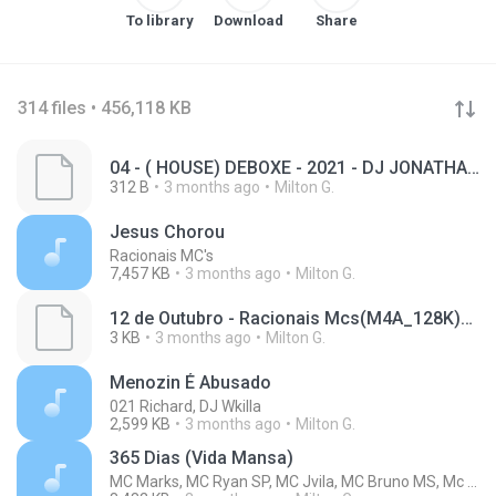
To library
Download
Share
314 files • 456,118 KB
04 - ( HOUSE) DEBOXE - 2021 - DJ JONATHAN SOUSA(M4A_128K)_private.lrc
312 B
3 months ago
Milton G.
Jesus Chorou
Racionais MC's
7,457 KB
3 months ago
Milton G.
12 de Outubro - Racionais Mcs(M4A_128K)_private.lrc
3 KB
3 months ago
Milton G.
Menozin É Abusado
021 Richard, DJ Wkilla
2,599 KB
3 months ago
Milton G.
365 Dias (Vida Mansa)
MC Marks, MC Ryan SP, MC Jvila, MC Bruno MS, Mc Magal, Aaron Modesto