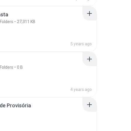
asta
Folders
27,311 KB
5 years ago
Folders
0 B
4 years ago
de Provisória