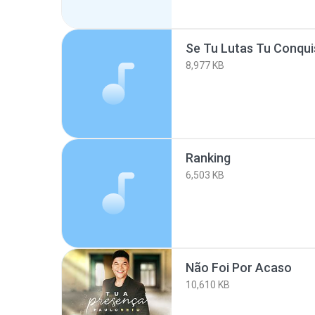
Se Tu Lutas Tu Conqui
8,977 KB
Ranking
6,503 KB
Não Foi Por Acaso
10,610 KB