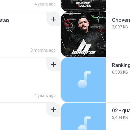
4 years ago
stas
Choven
3,097 KB
8 months ago
Rankin
6,503 KB
4 years ago
3,404 KB