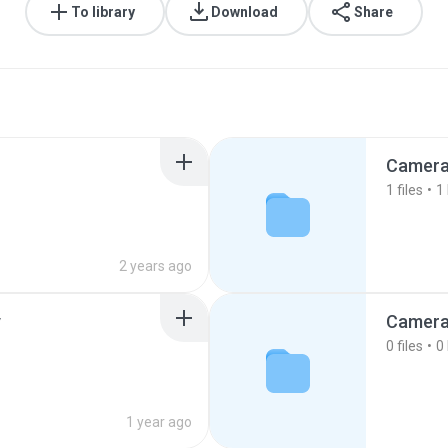
To library
Download
Share
Camera
1
files
1
2 years ago
y
Camera
0
files
0
1 year ago