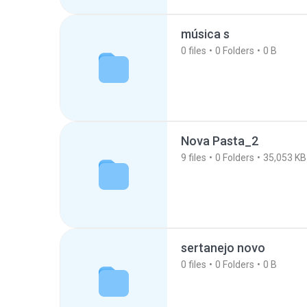
música s
0
files
0
Folders
0 B
Nova Pasta_2
9
files
0
Folders
35,053 KB
sertanejo novo
0
files
0
Folders
0 B