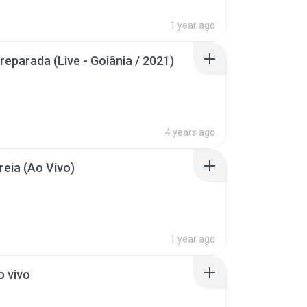
1 year ago
reparada (Live - Goiânia / 2021)
4 years ago
reia (Ao Vivo)
1 year ago
o vivo