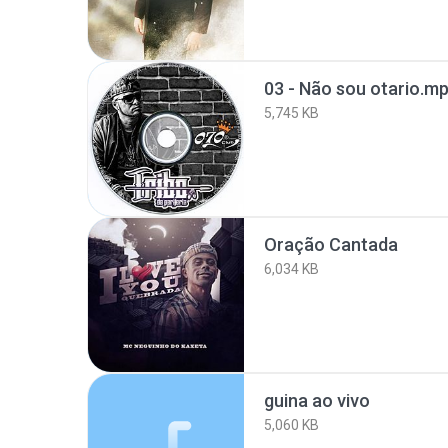
03 - Não sou otario.m
5,745 KB
Oração Cantada
6,034 KB
guina ao vivo
5,060 KB