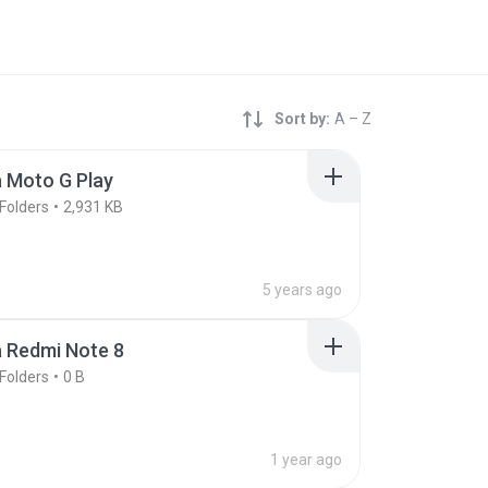
Sort by:
A – Z
 Moto G Play
Folders
2,931 KB
5 years ago
 Redmi Note 8
Folders
0 B
1 year ago