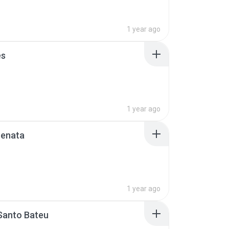
1 year ago
es
1 year ago
renata
1 year ago
Santo Bateu