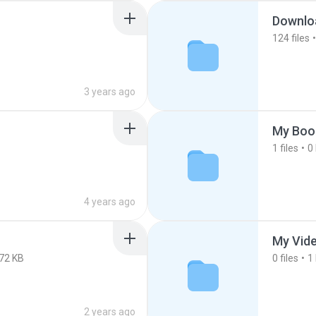
Downlo
124
files
3 years ago
My Boo
1
files
0
4 years ago
My Vid
72 KB
0
files
1
2 years ago