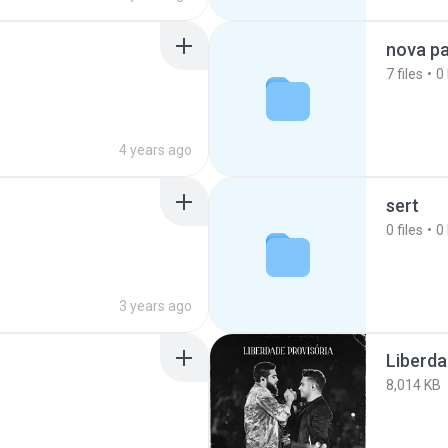
nova p
7
files
0
4 years ago
sert
0
files
0
3 years ago
Liberda
8,014 KB