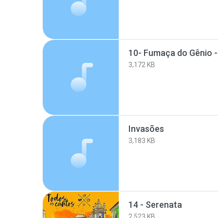
3,172 KB
Invasões
3,183 KB
14 - Serenata
2,523 KB