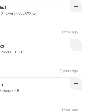
ads
0
Folders
630,635 KB
1 year ago
ks
Folders
192 B
3 years ago
eo
Folders
0 B
1 year ago