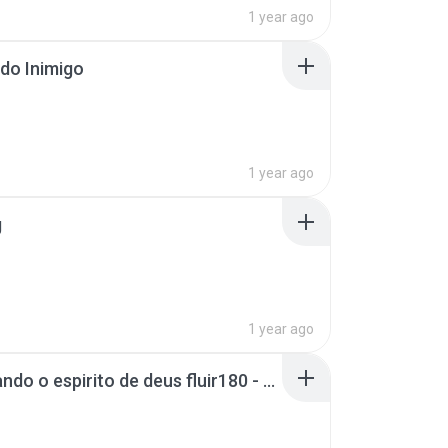
1 year ago
do Inimigo
1 year ago
g
1 year ago
02 - quando o espirito de deus fluir180 - cópia.mp3