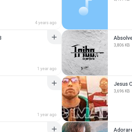
4 years ago
3
Absolve
3,806 KB
1 year ago
Jesus 
3,696 KB
1 year ago
Adorar