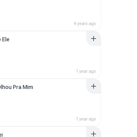
4 years ago
 Ele
1 year ago
Olhou Pra Mim
1 year ago
ei