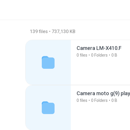
139 files • 737,130 KB
Camera LM-X410.F
0
files
0
Folders
0 B
Camera moto g(9) pla
0
files
0
Folders
0 B