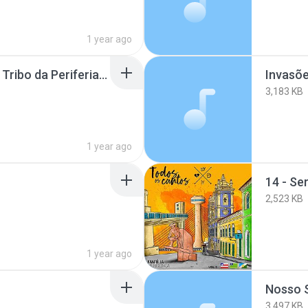
1 year ago
10- Fumaça do Gênio - Tribo da Periferia.mp3
Invasõ
3,183 KB
1 year ago
14 - Se
2,523 KB
1 year ago
Nosso 
3,497 KB