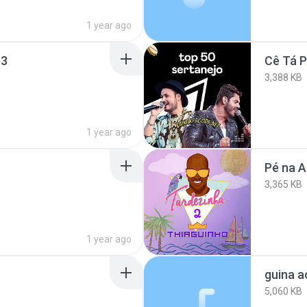
1 year ago
p3
Cê Tá P
3,388 KB
1 year ago
Pé na A
3,365 KB
1 year ago
guina a
5,060 KB