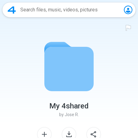
My 4shared
by
Jose R.