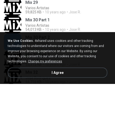
Mix 29
Varios Artistas
59,825 KB
10 years ago
Jose R.
Mix 30 Part 1
Varios Artistas
54,013 KB
10 years ago
Jose R.
Mix 30 Part 2
We Use Cookies.
4shared uses cookies and other tracking
Varios Artistas
technologies to understand where our visitors are coming from and
127,982 KB
10 years ago
Jose R.
improve your browsing experience on our Website. By using our
Mix 30 Part 3
Website, you consent to our use of cookies and other tracking
Varios Artistas
technologies.
Change my preferences
53,372 KB
10 years ago
Jose R.
Mix 32
I Agree
Jose Rodriguez
54,716 KB
10 years ago
Jose R.
Mix 33
Varios Artistas
55,060 KB
10 years ago
Jose R.
Mix 34
Varios Artistas