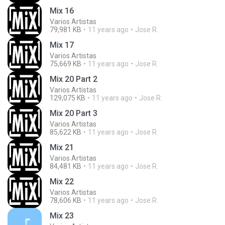
Mix 16
Varios Artistas
79,981 KB
11 years ago
Jose R.
Mix 17
Varios Artistas
75,669 KB
11 years ago
Jose R.
Mix 20 Part 2
Varios Artistas
129,075 KB
11 years ago
Jose R.
Mix 20 Part 3
Varios Artistas
85,622 KB
11 years ago
Jose R.
Mix 21
Varios Artistas
84,481 KB
11 years ago
Jose R.
Mix 22
Varios Artistas
78,606 KB
11 years ago
Jose R.
Mix 23