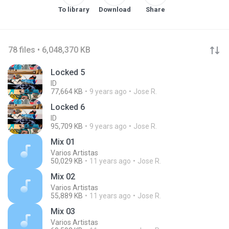
To library
Download
Share
78 files • 6,048,370 KB
Locked 5
ID
77,664 KB
9 years ago
Jose R.
Locked 6
ID
95,709 KB
9 years ago
Jose R.
Mix 01
Varios Artistas
50,029 KB
11 years ago
Jose R.
Mix 02
Varios Artistas
55,889 KB
11 years ago
Jose R.
Mix 03
Varios Artistas