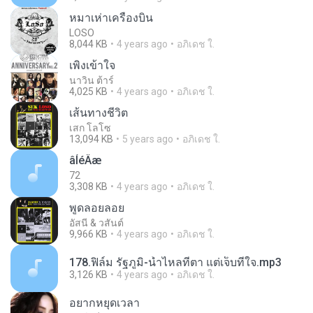
หมาเห่าเครื่องบิน
LOSO
8,044 KB
4 years ago
อภิเดช ใ.
เพิ่งเข้าใจ
นาวิน ต้าร์
4,025 KB
4 years ago
อภิเดช ใ.
เส้นทางชีวิต
เสก โลโซ
13,094 KB
5 years ago
อภิเดช ใ.
âÍéÂæ
72
3,308 KB
4 years ago
อภิเดช ใ.
พูดลอยลอย
อัสนี & วสันต์
9,966 KB
4 years ago
อภิเดช ใ.
178.ฟิล์ม รัฐภูมิ-น้ำไหลที่ตา แต่เจ็บที่ใจ.mp3
3,126 KB
4 years ago
อภิเดช ใ.
อยากหยุดเวลา