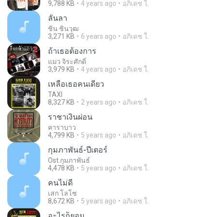
9,788 KB
4 years ago
อภิเดช ใ.
ลั้นลา
ชิน ชินวุฒ
3,271 KB
6 years ago
อภิเดช ใ.
ถ้าเธอต้องการ
แมว จิระศักดิ์
3,979 KB
4 years ago
อภิเดช ใ.
เหลือเธอคนเดียว
TAXI
8,327 KB
2 years ago
อภิเดช ใ.
ราชาเงินผ่อน
คาราบาว
4,799 KB
5 years ago
อภิเดช ใ.
กุมภาพันธ์-ปีเตอร์
Ost.กุมภาพันธ์
4,478 KB
5 years ago
อภิเดช ใ.
คนไม่ดี
เสก โลโซ
8,672 KB
5 years ago
อภิเดช ใ.
อะไรก็ยอม