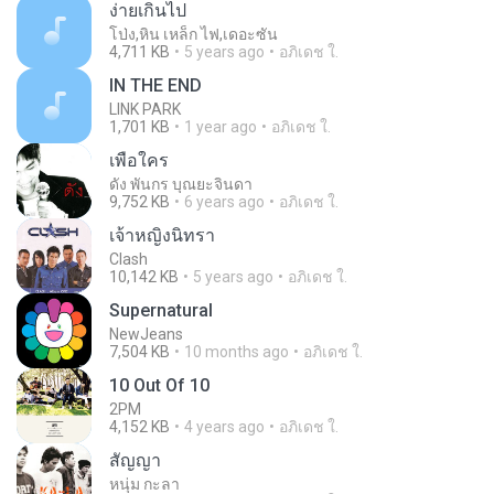
ง่ายเกินไป
โป่ง,หิน เหล็ก ไฟ,เดอะซัน
4,711 KB
5 years ago
อภิเดช ใ.
IN THE END
LINK PARK
1,701 KB
1 year ago
อภิเดช ใ.
เพื่อใคร
ดัง พันกร บุณยะจินดา
9,752 KB
6 years ago
อภิเดช ใ.
เจ้าหญิงนิทรา
Clash
10,142 KB
5 years ago
อภิเดช ใ.
Supernatural
NewJeans
7,504 KB
10 months ago
อภิเดช ใ.
10 Out Of 10
2PM
4,152 KB
4 years ago
อภิเดช ใ.
สัญญา
หนุ่ม กะลา