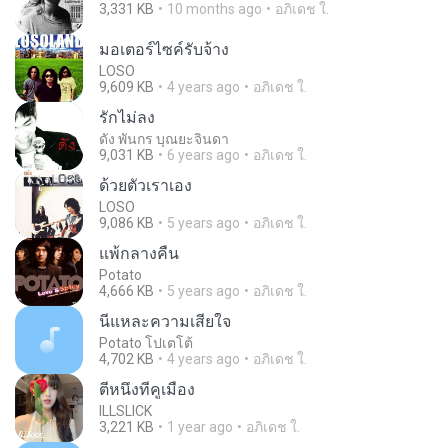
3,331 KB
10 months ago
อภิเดช ใ.
มอเตอร์ไซค์รับจ้าง
LOSO
9,609 KB
4 years ago
อภิเดช ใ.
รักไม่ลง
ดัง พันกร บุณยะจินดา
9,031 KB
6 years ago
อภิเดช ใ.
ด้วยตัวเราเอง
LOSO
9,086 KB
5 years ago
อภิเดช ใ.
แพ้กลางคืน
Potato
4,666 KB
5 years ago
อภิเดช ใ.
นี่แหละความเสียใจ
Potato โปเตโต้
4,702 KB
4 years ago
อภิเดช ใ.
ตีหนึ่งที่คูเมือง
ILLSLICK
3,221 KB
1 year ago
อภิเดช ใ.