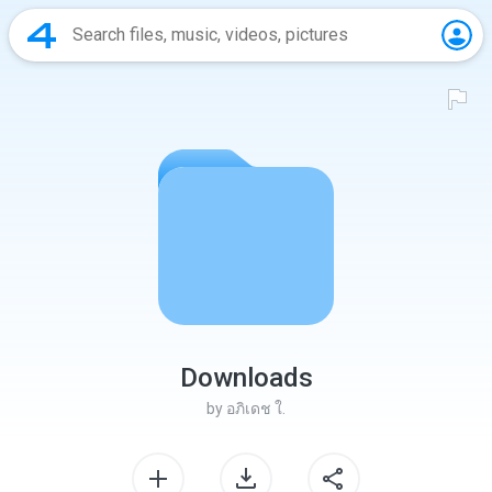
Downloads
by
อภิเดช ใ.