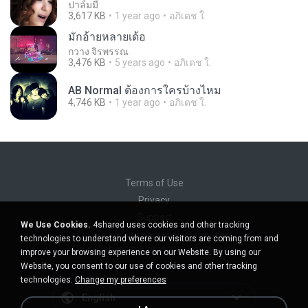
ปาล์มมี่
3,617 KB
1 year ago
อภิเดช ใ.
มักอ้ายหลายเด้อ
กวาง จิรพรรณ
3,476 KB
5 years ago
อภิเดช ใ.
AB Normal ต้องการใครบ้างไหม
4,746 KB
1 year ago
อภิเดช ใ.
Terms of Use
Privacy
Support
We Use Cookies.
4shared uses cookies and other tracking
Do not sell my personal information
technologies to understand where our visitors are coming from and
Do not share my personal information
improve your browsing experience on our Website. By using our
Website, you consent to our use of cookies and other tracking
technologies.
Change my preferences
English