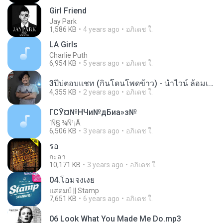
Girl Friend
Jay Park
1,586 KB
4 years ago
อภิเดช ใ.
LA Girls
Charlie Puth
6,954 KB
5 years ago
อภิเดช ใ.
3ปีบ่ตอบแชท (กินโดนโพดข้าว) - น้ำไวน์ ล้อมเดช.mp3
4,355 KB
2 years ago
อภิเดช ใ.
ГСЎ¤№НЧи№дБиа»з№
´Ñ§ ¾Ñ¹¡Ã
6,506 KB
3 years ago
อภิเดช ใ.
รอ
กะลา
10,171 KB
3 years ago
อภิเดช ใ.
04.โอมจงเงย
แสตมป์ || Stamp
7,651 KB
6 years ago
อภิเดช ใ.
06 Look What You Made Me Do.mp3