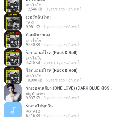
เสก โลโซ
12,546 KB
3 years ago
อภิเดช ใ.
เธอรักฉันไหม
TAXI
9,981 KB
2 years ago
อภิเดช ใ.
ด้วยตัวเราเอง
เสก โลโซ
9,440 KB
5 years ago
อภิเดช ใ.
ร็อกแอนด์โรล (Rock & Roll)
เสก โลโซ
4,246 KB
6 years ago
อภิเดช ใ.
ร็อกแอนด์โรล (Rock & Roll)
เสก โลโซ
10,990 KB
6 years ago
อภิเดช ใ.
รักเธอคนเดียว (ONE LOVE) (DARK BLUE KISS จูบสุดท้ายเพื่อนายคนเดียว OST)
ณัฐ ศักดาทร
9,937 KB
3 years ago
อภิเดช ใ.
รักเธอไปทุกวัน
POTATO
6,416 KB
3 years ago
อภิเดช ใ.