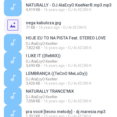
NATURALLY - DJ AlaEcyO KeeNer®.mp3.mp3
4,419 KB
16 years ago
DJ 4Ł4ΣС¥Θ K.
nega kabuloza.jpg
71 KB
16 years ago
DJ 4Ł4ΣС¥Θ K.
HOJE EU TO NA PISTA Feat. STEREO LOVE
DJ AlaEcyO KeeNer
7,822 KB
16 years ago
DJ 4Ł4ΣС¥Θ K.
I LIKE IT ((ReMiX))
DJ AlaEcyO KeeNer
3,690 KB
16 years ago
DJ 4Ł4ΣС¥Θ K.
LEMBRANÇA ((TeCnO MeLoDy))
DJ AlaEcyO KeeNer
3,426 KB
16 years ago
DJ 4Ł4ΣС¥Θ K.
NATURALLY TRANCE'MiX
DJ AlaEcyO KeeNer
7,058 KB
16 years ago
DJ 4Ł4ΣС¥Θ K.
pra você [tecno melody] - dj maresia.mp3
1,307 KB
15 years ago
DJ 4Ł4ΣС¥Θ K.