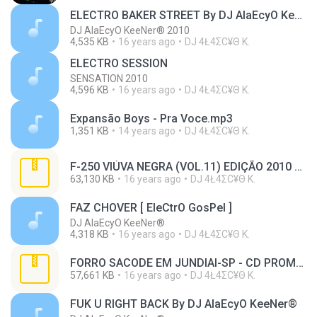
ELECTRO BAKER STREET By DJ AlaEcyO KeeNer®
DJ AlaEcyO KeeNer® 2010
4,535 KB
16 years ago
DJ 4Ł4ΣС¥Θ K.
ELECTRO SESSION
SENSATION 2010
4,596 KB
16 years ago
DJ 4Ł4ΣС¥Θ K.
Expansão Boys - Pra Voce.mp3
1,351 KB
14 years ago
DJ 4Ł4ΣС¥Θ K.
F-250 VIÚVA NEGRA (VOL.11) EDIÇÃO 2010 BY JÚNIOR LEMOS.rar
63,130 KB
16 years ago
DJ 4Ł4ΣС¥Θ K.
FAZ CHOVER [ EleCtrO GosPel ]
DJ AlaEcyO KeeNer®
4,318 KB
16 years ago
DJ 4Ł4ΣС¥Θ K.
FORRO SACODE EM JUNDIAI-SP - CD PROMOCIONAL 07-05-2010.rar
57,661 KB
16 years ago
DJ 4Ł4ΣС¥Θ K.
FUK U RIGHT BACK By DJ AlaEcyO KeeNer®