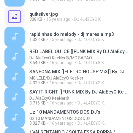
quiksilver.jpg
308 KB
15 years ago
DJ 4Ł4ΣС¥Θ K.
rapidinhas do melody - dj maresia.mp3
1,322 KB
15 years ago
DJ 4Ł4ΣС¥Θ K.
RED LABEL OU ICE [[FUNK MIX By DJ AlaEcyO KeeNer®]]
DJ AlaEcyO KeeNer®/MC SAPAO
3,540 KB
16 years ago
DJ 4Ł4ΣС¥Θ K.
SANFONA MIX [[ELETRO HOUSE'MiX]] By DJ AlaEcyO KeeNer®
MC LELE/DJ AlaEcyO KeeNer
4,329 KB
16 years ago
DJ 4Ł4ΣС¥Θ K.
SAY IT RIGHT [[FUNK MIX By DJ AlaEcyO KeeNer®]]
DJ AlaEcyO KeeNer®
3,716 KB
16 years ago
DJ 4Ł4ΣС¥Θ K.
Uz 10 MANDAMENTOS DOS DJ's
Uz 10 MANDAMENTOS DOS DJ's
3,327 KB
16 years ago
DJ 4Ł4ΣС¥Θ K.
/ VAI SENTANDO / SOLTA ESSA PORRA /