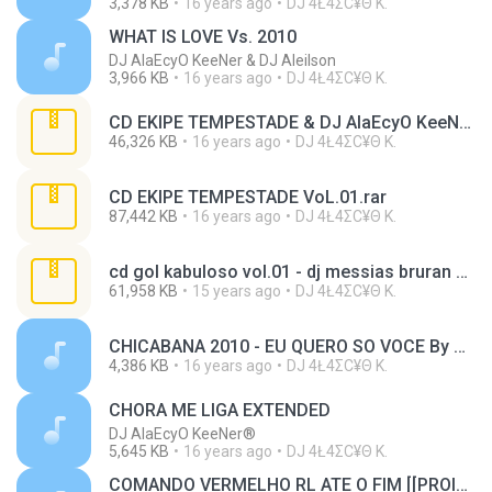
3,378 KB
16 years ago
DJ 4Ł4ΣС¥Θ K.
WHAT IS LOVE Vs. 2010
DJ AlaEcyO KeeNer & DJ Aleilson
3,966 KB
16 years ago
DJ 4Ł4ΣС¥Θ K.
CD EKIPE TEMPESTADE & DJ AlaEcyO KeeNer.rar
46,326 KB
16 years ago
DJ 4Ł4ΣС¥Θ K.
CD EKIPE TEMPESTADE VoL.01.rar
87,442 KB
16 years ago
DJ 4Ł4ΣС¥Θ K.
cd gol kabuloso vol.01 - dj messias bruran e dj neydson 'especial verão 2011.rar
61,958 KB
15 years ago
DJ 4Ł4ΣС¥Θ K.
CHICABANA 2010 - EU QUERO SO VOCE By DJ AlaEcyO KeeNer®.mp3
4,386 KB
16 years ago
DJ 4Ł4ΣС¥Θ K.
CHORA ME LIGA EXTENDED
DJ AlaEcyO KeeNer®
5,645 KB
16 years ago
DJ 4Ł4ΣС¥Θ K.
COMANDO VERMELHO RL ATE O FIM [[PROIBIDAO 2010]]