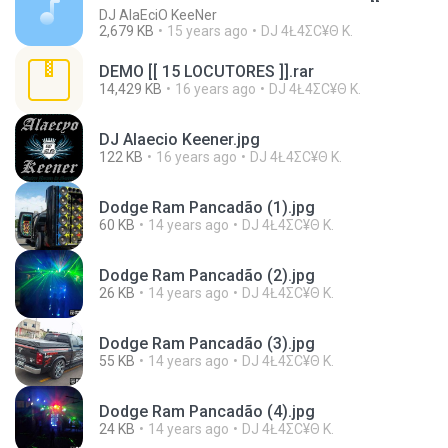
DJ AlaEciO KeeNer
2,679 KB
15 years ago
DJ 4Ł4ΣС¥Θ K.
DEMO [[ 15 LOCUTORES ]].rar
14,429 KB
16 years ago
DJ 4Ł4ΣС¥Θ K.
DJ Alaecio Keener.jpg
122 KB
16 years ago
DJ 4Ł4ΣС¥Θ K.
Dodge Ram Pancadão (1).jpg
60 KB
14 years ago
DJ 4Ł4ΣС¥Θ K.
Dodge Ram Pancadão (2).jpg
26 KB
14 years ago
DJ 4Ł4ΣС¥Θ K.
Dodge Ram Pancadão (3).jpg
55 KB
14 years ago
DJ 4Ł4ΣС¥Θ K.
Dodge Ram Pancadão (4).jpg
24 KB
14 years ago
DJ 4Ł4ΣС¥Θ K.