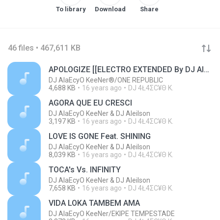
To library
Download
Share
46 files • 467,611 KB
APOLOGIZE [[ELECTRO EXTENDED By DJ AlaEcyO KeeNer®]]
DJ AlaEcyO KeeNer®/ONE REPUBLIC
4,688 KB
16 years ago
DJ 4Ł4ΣС¥Θ K.
AGORA QUE EU CRESCI
DJ AlaEcyO KeeNer & DJ Aleilson
3,197 KB
16 years ago
DJ 4Ł4ΣС¥Θ K.
LOVE IS GONE Feat. SHINING
DJ AlaEcyO KeeNer & DJ Aleilson
8,039 KB
16 years ago
DJ 4Ł4ΣС¥Θ K.
TOCA's Vs. INFINITY
DJ AlaEcyO KeeNer & DJ Aleilson
7,658 KB
16 years ago
DJ 4Ł4ΣС¥Θ K.
VIDA LOKA TAMBEM AMA
DJ AlaEcyO KeeNer/EKIPE TEMPESTADE