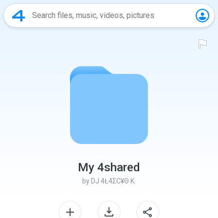
My 4shared
by
DJ 4Ł4ΣС¥Θ K.