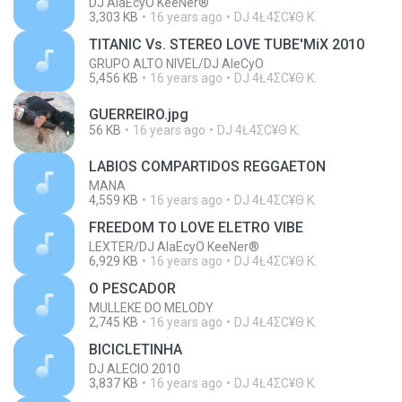
DJ AlaEcyO KeeNer®
3,303 KB
16 years ago
DJ 4Ł4ΣС¥Θ K.
TITANIC Vs. STEREO LOVE TUBE'MiX 2010
GRUPO ALTO NIVEL/DJ AleCyO
5,456 KB
16 years ago
DJ 4Ł4ΣС¥Θ K.
GUERREIRO.jpg
56 KB
16 years ago
DJ 4Ł4ΣС¥Θ K.
LABIOS COMPARTIDOS REGGAETON
MANA
4,559 KB
16 years ago
DJ 4Ł4ΣС¥Θ K.
FREEDOM TO LOVE ELETRO VIBE
LEXTER/DJ AlaEcyO KeeNer®
6,929 KB
16 years ago
DJ 4Ł4ΣС¥Θ K.
O PESCADOR
MULLEKE DO MELODY
2,745 KB
16 years ago
DJ 4Ł4ΣС¥Θ K.
BICICLETINHA
DJ ALECIO 2010
3,837 KB
16 years ago
DJ 4Ł4ΣС¥Θ K.