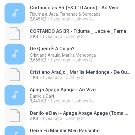
Cortando as BR (F&J 10 Anos) - Ao Vivo
Fiduma & Jeca, Fernando & Sorocaba
2,845 KB
1 year ago
Johnny S.
CORTANDO AS BR - Fiduma _ Jeca e _FernandoeSorocaba (F_J 10 ANOS)(M4A_128K)_private.lrc
2 KB
1 year ago
Johnny S.
De Quem É A Culpa?
Cristiano Araújo, Marília Mendonça
3,665 KB
1 year ago
Johnny S.
Cristiano Araújo_ Marília Mendonça - De Quem É A Culpa_ (Clipe Oficial)(M4A_128K)_private.lrc
1 KB
1 year ago
Johnny S.
Apaga Apaga Apaga - Ao Vivo
Danilo e Davi
3,441 KB
1 year ago
Johnny S.
Danilo e Davi - Apaga Apaga Apaga (Toma Essa Verdade)(M4A_128K)_private.lrc
2 KB
1 year ago
Johnny S.
Deixa Eu Mandar Meu Passinho