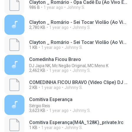
Clayton _ Romário - Opa Cadê Eu (Ao Vivo Em Brasília)(M4A_128K)_private.lrc
986 B
1 year ago
Johnny S.
Clayton _ Romário - Sei Tocar Violão (Ao Vivo Em Brasília)(M4A_128K).m4a
2,780 KB
1 year ago
Johnny S.
Clayton _ Romário - Sei Tocar Violão (Ao Vivo Em Brasília)(M4A_128K)_private.lrc
1 KB
1 year ago
Johnny S.
Comedinha Ficou Bravo
DJ Japa NK, Mc Negão Original, MC Meno K
2,462 KB
1 year ago
Johnny S.
COMEDINHA FICOU BRAVO (Vídeo Clipe) DJ JAPA NK_ MC NEGÃO ORIGINAL _ MC MENO K(M4A_128K)_private.lrc
2 KB
1 year ago
Johnny S.
Comitiva Esperança
Sérgio Reis
3,623 KB
1 year ago
Johnny S.
Comitiva Esperança(M4A_128K)_private.lrc
1 KB
1 year ago
Johnny S.