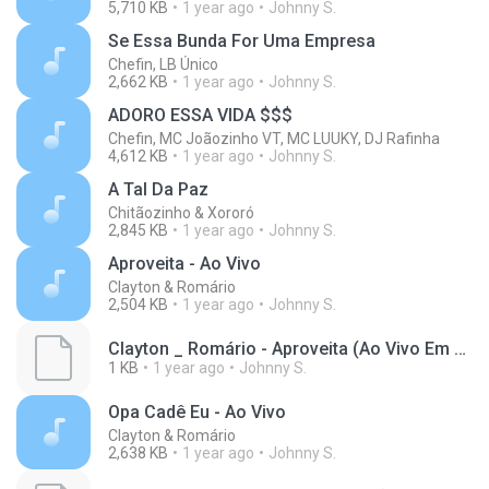
5,710 KB
1 year ago
Johnny S.
Se Essa Bunda For Uma Empresa
Chefin, LB Único
2,662 KB
1 year ago
Johnny S.
ADORO ESSA VIDA $$$
Chefin, MC Joãozinho VT, MC LUUKY, DJ Rafinha
4,612 KB
1 year ago
Johnny S.
A Tal Da Paz
Chitãozinho & Xororó
2,845 KB
1 year ago
Johnny S.
Aproveita - Ao Vivo
Clayton & Romário
2,504 KB
1 year ago
Johnny S.
Clayton _ Romário - Aproveita (Ao Vivo Em Brasília)(M4A_128K)_private.lrc
1 KB
1 year ago
Johnny S.
Opa Cadê Eu - Ao Vivo
Clayton & Romário
2,638 KB
1 year ago
Johnny S.