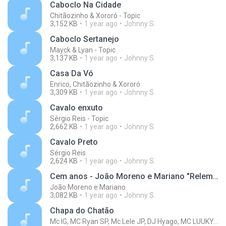
Caboclo Na Cidade
Chitãozinho & Xororó - Topic
3,152 KB
1 year ago
Johnny S.
Caboclo Sertanejo
Mayck & Lyan - Topic
3,137 KB
1 year ago
Johnny S.
Casa Da Vó
Enrico, Chitãozinho & Xororó
3,309 KB
1 year ago
Johnny S.
Cavalo enxuto
Sérgio Reis - Topic
2,662 KB
1 year ago
Johnny S.
Cavalo Preto
Sérgio Reis
2,624 KB
1 year ago
Johnny S.
Cem anos - João Moreno e Mariano "Relembrando #joaomineiroemarciano
João Moreno e Mariano
3,082 KB
1 year ago
Johnny S.
Chapa do Chatão
Mc IG, MC Ryan SP, Mc Lele JP, DJ Hyago, MC LUUKY, MC Cebezinho