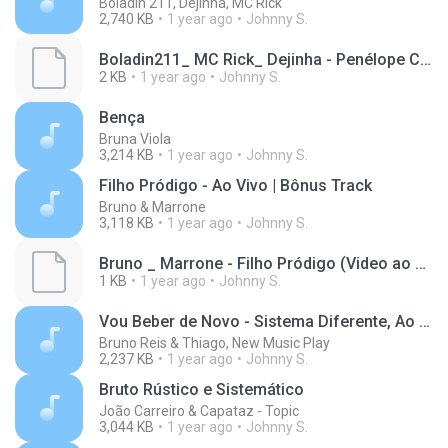
Boladin 211, Dejinha, MC Rick
2,740 KB
1 year ago
Johnny S.
Boladin211_ MC Rick_ Dejinha - Penélope Charmosa (Prod. DJ All4din)(M4A_128K)_private.lrc
2 KB
1 year ago
Johnny S.
Bença
Bruna Viola
3,214 KB
1 year ago
Johnny S.
Filho Pródigo - Ao Vivo | Bônus Track
Bruno & Marrone
3,118 KB
1 year ago
Johnny S.
Bruno _ Marrone - Filho Pródigo (Video ao vivo)(M4A_128K)_private.lrc
1 KB
1 year ago
Johnny S.
Vou Beber de Novo - Sistema Diferente, Ao Vivo
Bruno Reis & Thiago, New Music Play
2,237 KB
1 year ago
Johnny S.
Bruto Rústico e Sistemático
João Carreiro & Capataz - Topic
3,044 KB
1 year ago
Johnny S.