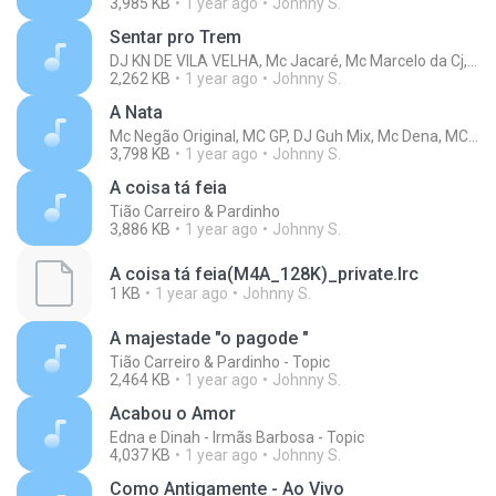
3,985 KB
1 year ago
Johnny S.
Sentar pro Trem
DJ KN DE VILA VELHA, Mc Jacaré, Mc Marcelo da Cj, Mc 2G Do SF, TDK Rec
2,262 KB
1 year ago
Johnny S.
A Nata
Mc Negão Original, MC GP, DJ Guh Mix, Mc Dena, MC Bruno MS
3,798 KB
1 year ago
Johnny S.
A coisa tá feia
Tião Carreiro & Pardinho
3,886 KB
1 year ago
Johnny S.
A coisa tá feia(M4A_128K)_private.lrc
1 KB
1 year ago
Johnny S.
A majestade "o pagode "
Tião Carreiro & Pardinho - Topic
2,464 KB
1 year ago
Johnny S.
Acabou o Amor
Edna e Dinah - Irmãs Barbosa - Topic
4,037 KB
1 year ago
Johnny S.
Como Antigamente - Ao Vivo