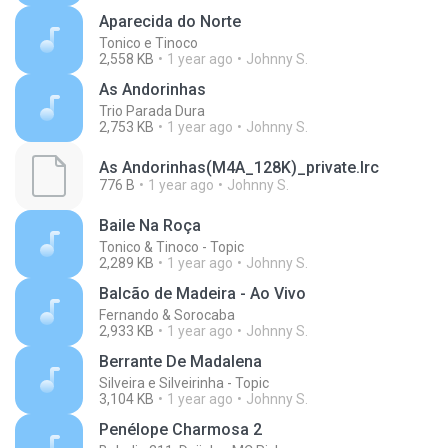
Aparecida do Norte
Tonico e Tinoco
2,558 KB
1 year ago
Johnny S.
As Andorinhas
Trio Parada Dura
2,753 KB
1 year ago
Johnny S.
As Andorinhas(M4A_128K)_private.lrc
776 B
1 year ago
Johnny S.
Baile Na Roça
Tonico & Tinoco - Topic
2,289 KB
1 year ago
Johnny S.
Balcão de Madeira - Ao Vivo
Fernando & Sorocaba
2,933 KB
1 year ago
Johnny S.
Berrante De Madalena
Silveira e Silveirinha - Topic
3,104 KB
1 year ago
Johnny S.
Penélope Charmosa 2