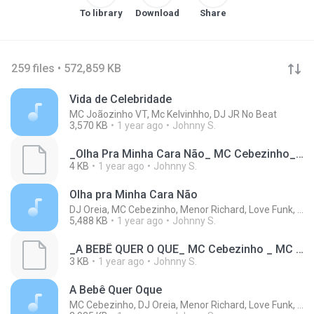
To library
Download
Share
259 files • 572,859 KB
Vida de Celebridade
MC Joãozinho VT, Mc Kelvinhho, DJ JR No Beat
3,570 KB
1 year ago
Johnny S.
_Olha Pra Minha Cara Não_ MC Cebezinho_ MC Ryan SP_ MC Luuky_ MC Menor K_ Menor Richard - DJ Oreia(M4A_128K)_private.lrc
4 KB
1 year ago
Johnny S.
Olha pra Minha Cara Não
DJ Oreia, MC Cebezinho, Menor Richard, Love Funk, MC Ryan SP, MC Meno K, MC LUUKY
5,488 KB
1 year ago
Johnny S.
_A BEBÊ QUER O QUE_ MC Cebezinho _ MC Don Juan_ MC GP_ Menor Richard - DJ Oreia(M4A_128K)_private.lrc
3 KB
1 year ago
Johnny S.
A Bebê Quer Oque
MC Cebezinho, DJ Oreia, Menor Richard, Love Funk, MC GP, Mc Don Juan