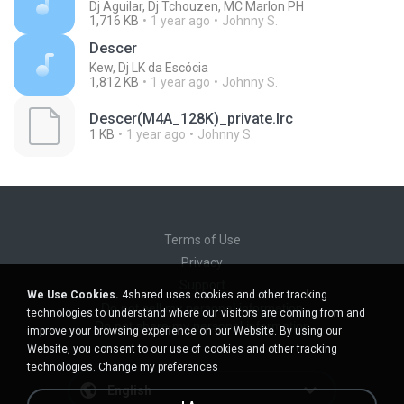
Dj Aguilar, Dj Tchouzen, MC Marlon PH
1,716 KB
1 year ago
Johnny S.
Descer
Kew, Dj LK da Escócia
1,812 KB
1 year ago
Johnny S.
Descer(M4A_128K)_private.lrc
1 KB
1 year ago
Johnny S.
Terms of Use
Privacy
Support
We Use Cookies.
4shared uses cookies and other tracking
Do not sell my personal information
technologies to understand where our visitors are coming from and
Do not share my personal information
improve your browsing experience on our Website. By using our
Website, you consent to our use of cookies and other tracking
technologies.
Change my preferences
English