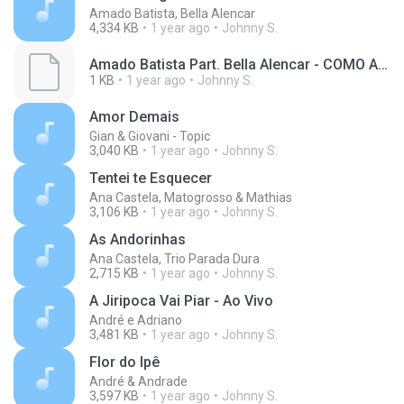
Amado Batista, Bella Alencar
4,334 KB
1 year ago
Johnny S.
Amado Batista Part. Bella Alencar - COMO ANTIGAMENTE - DVD _Pétala_(M4A_128K)_private.lrc
1 KB
1 year ago
Johnny S.
Amor Demais
Gian & Giovani - Topic
3,040 KB
1 year ago
Johnny S.
Tentei te Esquecer
Ana Castela, Matogrosso & Mathias
3,106 KB
1 year ago
Johnny S.
As Andorinhas
Ana Castela, Trio Parada Dura
2,715 KB
1 year ago
Johnny S.
A Jiripoca Vai Piar - Ao Vivo
André e Adriano
3,481 KB
1 year ago
Johnny S.
Flor do Ipê
André & Andrade
3,597 KB
1 year ago
Johnny S.