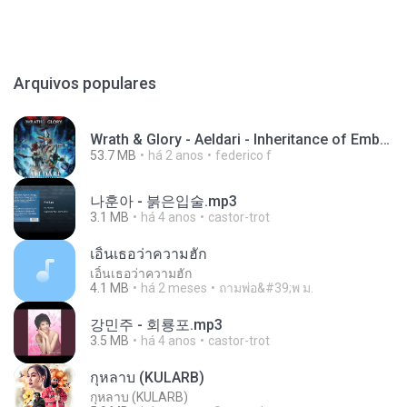
Arquivos populares
Wrath & Glory - Aeldari - Inheritance of Embers.pdf
53.7 MB
há 2 anos
federico f
나훈아 - 붉은입술.mp3
3.1 MB
há 4 anos
castor-trot
เอิ้นเธอว่าความฮัก
เอิ้นเธอว่าความฮัก
4.1 MB
há 2 meses
ถามพ่อ&#39;พ ม.
강민주 - 회룡포.mp3
3.5 MB
há 4 anos
castor-trot
กุหลาบ (KULARB)
กุหลาบ (KULARB)