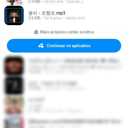
5.9 MB
há um ano
Suwan J.
옹이 - 조항조.mp3
3.6 MB
há 4 anos
castor-trot
Mais arquivos estão ocultos
Continuar no aplicativo
ไม่มีใครรู้ตัวเรา– UNHEARD MUSIC 🖤| Official Lyric Video | เพลงสู้ชีวิต
ไม่มีใครรู้ตัวเรา– UNHEARD MUSIC 🖤| Official Lyric Video | เพลงสู้ชีวิต
4.8 MB
há 3 meses
Peeraya L.
강진 - 막걸리 한 잔.mp3
3.8 MB
há 4 anos
castor-trot
เขามัทรี
เขามัทรี
6.1 MB
há um ano
Suwan J.
[Witanime.com] RKNGMNNTSRCMB EP 05 HD.mp4
186.0 MB
há 14 dias
LOLKI