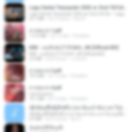
Lagu Santai Terpopuler 2026 🔥 Viral TikTok — Lagu Pop Indonesia Terbaru & Paling Hits 2026
Lagu Santai Terpopuler 2026 🔥 Viral TikTok — Lagu Pop Indonesia Terbaru & Paling Hits 2026
65.1 MB
há 3 meses
Azis N.
สาปสมรส 1.pdf
112.4 MB
há 15 dias
Pandarin
KRK - เธอทิ้งฉันไว้ Ft.N/A , HK [Official MV]
KRK - เธอทิ้งฉันไว้ Ft.N/A , HK [Official MV]
4.6 MB
há 8 meses
นวมินทร์
สาปสมรส 2.pdf
78.3 MB
há 15 dias
Pandarin
สาปสมรส 4.pdf
CamScanner
73.1 MB
há 15 dias
Pandarin
ເຊົາຮ້ອງເຖົ້າຊິເອົາທໍ່ໃດ (เซาฮ้องเถ้าสิเอาเท่าใด) ບຸນເກີດ ຫນູຫ່ວງ ft. ໂສພາ ຈຸນທະລາ
ເຊົາຮ້ອງເຖົ້າຊິເອົາທໍ່ໃດ (เซาฮ้องเถ้าสิเอาเท่าใด) ບຸນເກີດ ຫນູຫ່ວງ ft. ໂສພາ ຈຸນທະລາ
6.0 MB
há 2 meses
But G.
ฉันมันก็ดีได้แค่นี้