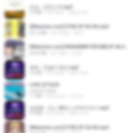
진성 - 보릿고개.mp3
3.4 MB
há 4 anos
castor-trot
[Witanime.com] DTRD EP 03 HD.mp4
321.3 MB
há 15 dias
DRTY
[Witanime.com] RKNGMNNTSRCMB EP 06 HD.mp4
294.8 MB
há 7 dias
LOLKI
영탁 - 막걸리 한잔.mp3
3.2 MB
há 3 anos
castor-trot
LOVE ATTACK
LOVE ATTACK
7.1 MB
há um ano
지빈 임.
임영웅 - 어느 60대 노부부이야기.mp3
4.6 MB
há 4 anos
castor-trot
[Witanime.com] DTRD EP 04 HD.mp4