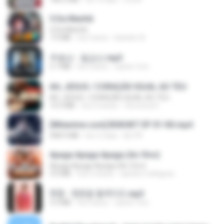
5 Da Manhã
5 Da Manhã
7.0 MB
há 2 anos
leandro A.
주병선 - 칠갑산.mp3
3.7 MB
há 4 anos
castor-trot
AH, JESUS / CORAÇÃO IGUAL AO TEU
AH, JESUS / CORAÇÃO IGUAL AO TEU
14.3 MB
há 2 meses
Veronica D.
[Witanime.com] BSKHKT EP 01 HD.mp4
408.9 MB
há 12 dias
BLITR
Apaga Apaga Apaga (Ao Vivo)
Apaga Apaga Apaga (Ao Vivo)
3.0 MB
há 6 meses
aandre.rodrigues
현철 - 청춘을 돌려다오.mp3
3.3 MB
há 4 anos
castor-trot