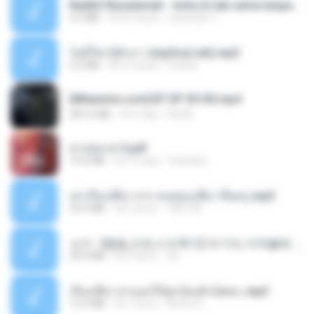
Nadhif Basalamah - kota ini tak sama tanpamu (Official Lyric Video).mp3
4.2 MB
há 8 meses
sukandar T.
ไม่มีใครรู้ตัวเรา (mp3cut.net).mp3
4.2 MB
há 3 meses
Kratae
[Witanime.com] BT EP 05 HD.mp4
287.6 MB
há 5 dias
BAXK
สาปสมรส 3.pdf
73.4 MB
há 15 dias
Pandarin
เล่าเรื่องเสียว จาก คนชอบเสียว ขึ้นครู.mp3
33.4 MB
há 5 anos
TNP2 M.
소이 - [펨돔,오컨,시오후키] 자기야, 미쳐볼래 #남성향 #ASMR #펨돔 #여공남수 #19금.mp3
20.0 MB
há 2 anos
Jin
เรื่องเสียว สาแอบให้ลูกน้องผัวเย็ดคะ.mp3
13.6 MB
há 7 anos
lambcr2 ..