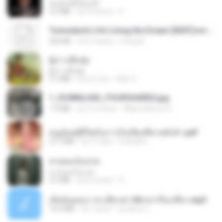
ฉันมันก็ดีได้แค่นี้
4.2 MB
há 9 meses
D
Tomodachi Life Living the Dream [NSP].torrent
252 KB
há 2 meses
margob
ผู้บ่าวเสื้อปุ๋ย
ผู้บ่าวเสื้อปุ๋ย
5.2 MB
há um ano
Mith 9.
1_DOWNLOAD_FOURSHARED.jpg
1.9 MB
há 12 meses
Wtlprodthree A.
หนูน้อยสู้ชีวิตกับภารกิจเลี้ยงพี่ชายทั้งห้า.pdf
27.2 MB
há 15 dias
Pandarin
สายลมเจ็บปวด
สายลมเจ็บปวด
4.0 MB
há 8 meses
D
เมียน้อยเหงา พาเสียวค่ะ18+เล่าเรื่องเสียว.mp3
14.2 MB
há 7 anos
อมรพันธ์ จ.