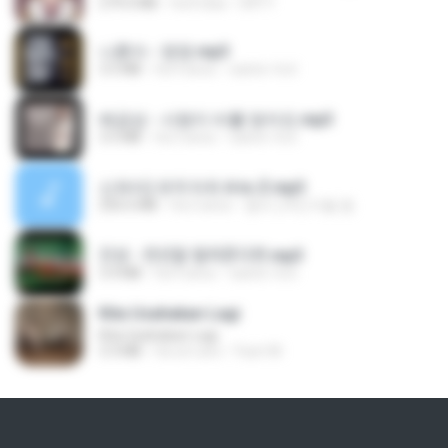
279.0 MB
há 8 dias
DRTY
나훈아 - 영영.mp3
3.5 MB
há 4 anos
castor-trot
배금성 - 사랑이 비를 맞아요.mp3
3.5 MB
há 3 anos
castor-trot
신유리) 유두자위 A to Z.mp3
256.6 MB
há 2 anos
좀비고4인커플 좀.
진성 - 천년을 빌려준다면.mp3
3.4 MB
há 4 anos
castor-trot
Kita Usahakan Lagi
Kita Usahakan Lagi
3.3 MB
há um ano
Fazri M.