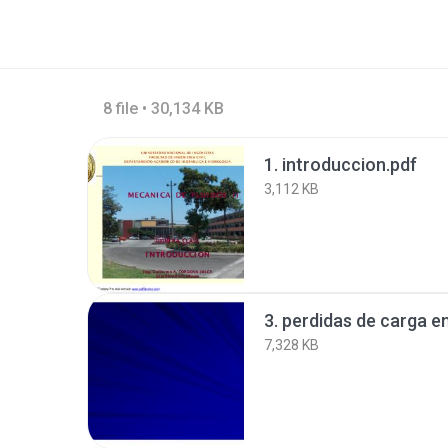
8 file • 30,134 KB
1. introduccion.pdf
3,112 KB
3. perdidas de carga e
7,328 KB