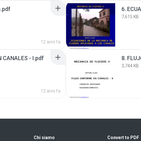
s.pdf
7,615 KB
12 anni fa
 CANALES - I.pdf
8. FLU
3,744 KB
12 anni fa
Chi siamo
Convert to PDF