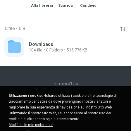
Alla libreria
Scarica
Condividi
0 file • 0 B
Downloads
104
file
0
Folders
516,776 KB
Termini d'Uso
Privacy
Utilizziamo i cookie.
4shared utilizza i cookie e altre tecnologie di
Supporto
tracciamento per capire da dove provengono i nostri visitatori e
Non venda le mie informazioni personali
migliorare la Sua esperienza di navigazione sul nostro Sito Web.
Non condivida le mie informazioni personali
Utilizzando il nostro Sito Web, Lei acconsente al nostro uso dei
cookie e di altre tecnologie di tracciamento.
Modifichi le mie preferenze