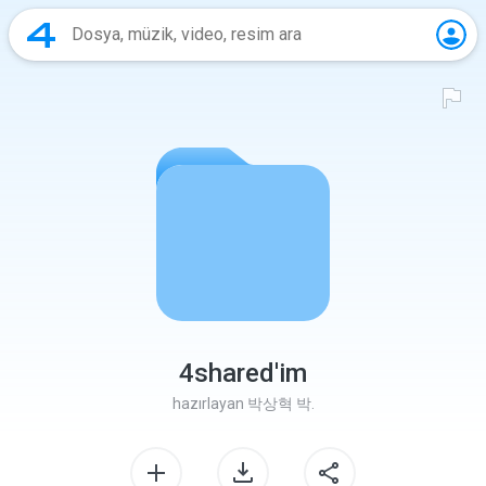
4shared'im
hazırlayan
박상혁 박.