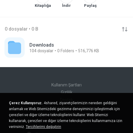
Kitaplığa
İndir
Paylaş
0 dosyalar • 0 B
Downloads
104
dosyalar
0
Folders
516,776 KB
Kullanım Şartları
Gizlilik
Destek
Çerez Kullanıyoruz.
4shared, ziyaretçilerimizin nereden geldiğini
Kişisel bilgilerimi satmayın
anlamak ve Web Sitemizdeki gezinme deneyiminizi iyileştirmek için
Kişisel bilgilerimi paylaşmayın
çerezleri ve diğer izleme teknolojilerini kullanır. Web Sitemizi
kullanarak, çerezleri ve diğer izleme teknolojilerini kullanmamıza izin
verirsiniz.
Tercihlerimi değiştirin