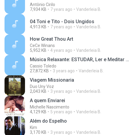
Antônio Cirilo
7,934 KB
7 years ago
Vanderleia B.
04 Toni e Tito - Dois Ungidos
4,913 KB
7 years ago
Vanderleia B.
How Great Thou Art
CeCe Winans
5,952 KB
4 years ago
Vanderleia B.
Música Relaxante: ESTUDAR, Ler e Meditar - Concent
Cassio Toledo
27,872 KB
3 years ago
Vanderleia B.
Viagem Missionaria
Duo Uny Voz
2,043 KB
3 years ago
Vanderleia B.
A quem Enviarei
Michelle Nascimento
4,129 KB
5 years ago
Vanderleia B.
Além do Espelho
Kim
3,170 KB
3 years ago
Vanderleia B.