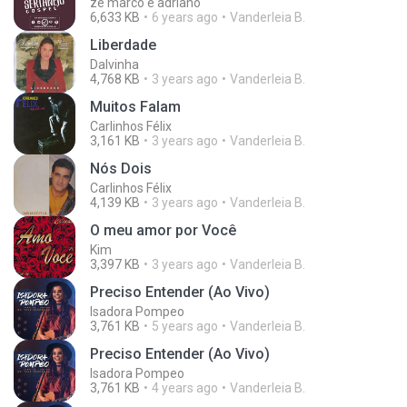
ze marco e adriano
6,633 KB
6 years ago
Vanderleia B.
Liberdade
Dalvinha
4,768 KB
3 years ago
Vanderleia B.
Muitos Falam
Carlinhos Félix
3,161 KB
3 years ago
Vanderleia B.
Nós Dois
Carlinhos Félix
4,139 KB
3 years ago
Vanderleia B.
O meu amor por Você
Kim
3,397 KB
3 years ago
Vanderleia B.
Preciso Entender (Ao Vivo)
Isadora Pompeo
3,761 KB
5 years ago
Vanderleia B.
Preciso Entender (Ao Vivo)
Isadora Pompeo
3,761 KB
4 years ago
Vanderleia B.