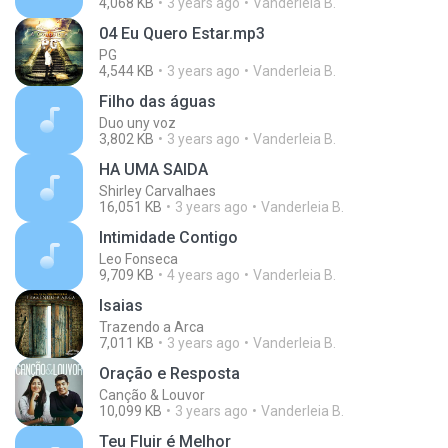
4,068 KB
3 years ago
Vanderleia B.
04 Eu Quero Estar.mp3
PG
4,544 KB
3 years ago
Vanderleia B.
Filho das águas
Duo uny voz
3,802 KB
3 years ago
Vanderleia B.
HA UMA SAIDA
Shirley Carvalhaes
16,051 KB
3 years ago
Vanderleia B.
Intimidade Contigo
Leo Fonseca
9,709 KB
4 years ago
Vanderleia B.
Isaias
Trazendo a Arca
7,011 KB
3 years ago
Vanderleia B.
Oração e Resposta
Canção & Louvor
10,099 KB
3 years ago
Vanderleia B.
Teu Fluir é Melhor