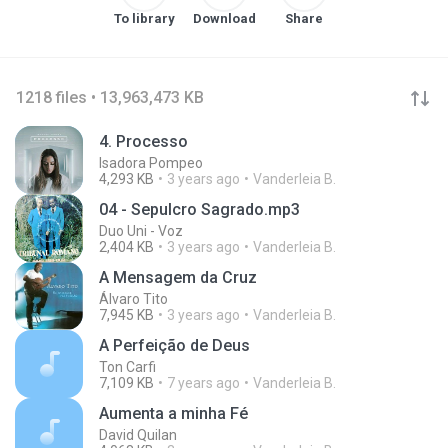
To library
Download
Share
1218 files • 13,963,473 KB
4. Processo
Isadora Pompeo
4,293 KB
3 years ago
Vanderleia B.
04 - Sepulcro Sagrado.mp3
Duo Uni - Voz
2,404 KB
3 years ago
Vanderleia B.
A Mensagem da Cruz
Álvaro Tito
7,945 KB
3 years ago
Vanderleia B.
A Perfeição de Deus
Ton Carfi
7,109 KB
7 years ago
Vanderleia B.
Aumenta a minha Fé
David Quilan