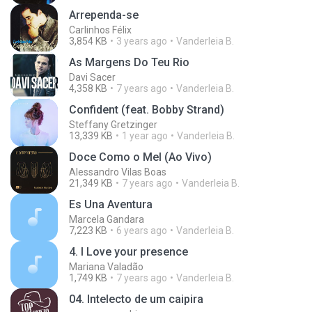
Arrependa-se
Carlinhos Félix
3,854 KB
3 years ago
Vanderleia B.
As Margens Do Teu Rio
Davi Sacer
4,358 KB
7 years ago
Vanderleia B.
Confident (feat. Bobby Strand)
Steffany Gretzinger
13,339 KB
1 year ago
Vanderleia B.
Doce Como o Mel (Ao Vivo)
Alessandro Vilas Boas
21,349 KB
7 years ago
Vanderleia B.
Es Una Aventura
Marcela Gandara
7,223 KB
6 years ago
Vanderleia B.
4. I Love your presence
Mariana Valadão
1,749 KB
7 years ago
Vanderleia B.
04. Intelecto de um caipira