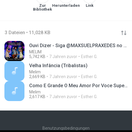
Zur
Herunterladen
Link
Bibliothek
3 Dateien • 11,028 KB
Ouvi Dizer - Siga @MAXSUELPRAXEDES no Instagram
MELIM
5,742 KB
7 Jahren zuvor
Esther G.
Velha Infância (Tribalistas)
Melim
2,669 KB
7 Jahren zuvor
Esther G.
Como E Grande O Meu Amor Por Voce Super Duper Love Roberto Carlos Joss Stone
Melim
2,617 KB
7 Jahren zuvor
Esther G.
Benutzungsbedingungen