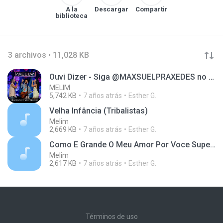
A la
Descargar
Compartir
biblioteca
3 archivos • 11,028 KB
Ouvi Dizer - Siga @MAXSUELPRAXEDES no Instagram
MELIM
5,742 KB
7 años atrás
Esther G.
Velha Infância (Tribalistas)
Melim
2,669 KB
7 años atrás
Esther G.
Como E Grande O Meu Amor Por Voce Super Duper Love Roberto Carlos Joss Stone
Melim
2,617 KB
7 años atrás
Esther G.
Términos de uso