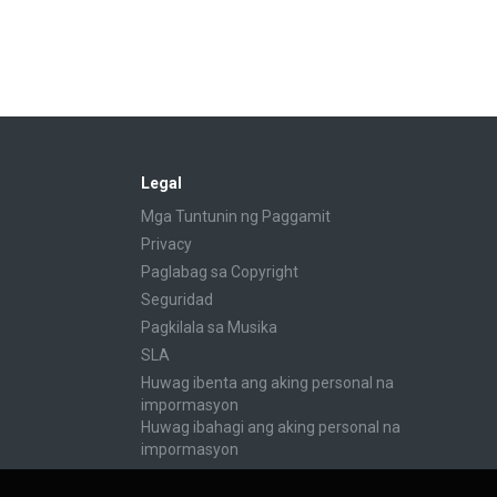
Legal
Mga Tuntunin ng Paggamit
Privacy
Paglabag sa Copyright
Seguridad
Pagkilala sa Musika
SLA
Huwag ibenta ang aking personal na
impormasyon
Huwag ibahagi ang aking personal na
impormasyon