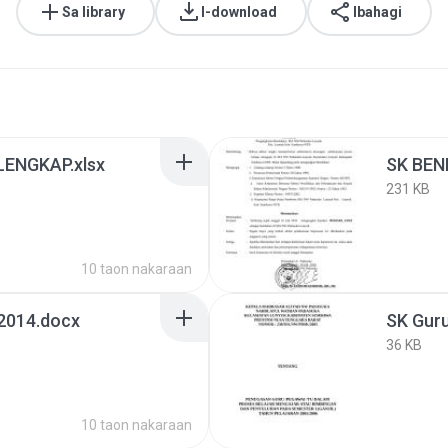
Sa library
I-download
Ibahagi
ENGKAP.xlsx
SK BEN
231 KB
10 taon nakaraan
2014.docx
SK Gur
36 KB
10 taon nakaraan