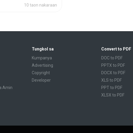
10 taon nakaraan
Tungkol sa
Convert to PDF
Kumpanya
DOC to PDF
Advertising
PPTX to PDF
Copyright
DOCX to PDF
Developer
XLS to PDF
a Amin
PPT to PDF
XLSX to PDF
CBR to PDF
TXT to PDF
PPS to PDF
RTF to PDF
CBZ to PDF