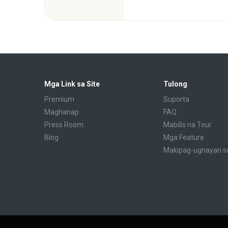
Mga Link sa Site
Tulong
Premium
Suporta
Maghanap
FAQ
Press Room
Mabilis na Tour
Blog
Mga Feature
Makipag-ugnayan s