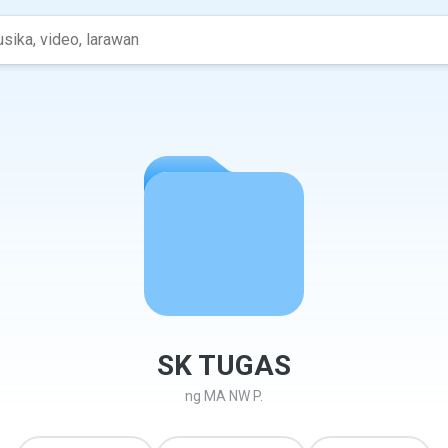
SK TUGAS
ng
MA NW P.