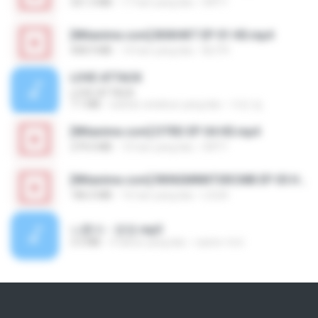
321.3 MB
17 hari yang lalu
DRTY
[Witanime.com] BSKHKT EP 01 HD.mp4
408.9 MB
14 hari yang lalu
BLITR
LOVE ATTACK
LOVE ATTACK
7.1 MB
sekitar setahun yang lalu
지빈 임.
[Witanime.com] DTRD EP 04 HD.mp4
279.0 MB
10 hari yang lalu
DRTY
[Witanime.com] RKNGMNNTSRCMB EP 05 HD.mp4
186.0 MB
16 hari yang lalu
LOLKI
나훈아 - 영영.mp3
3.5 MB
4 tahun yang lalu
castor-trot