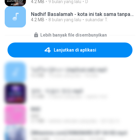
4.2 MB
9 bulan yang lalu
D
Nadhif Basalamah - kota ini tak sama tanpamu (Official Lyric Video).mp3
4.2 MB
8 bulan yang lalu
sukandar T.
Lebih banyak file disembunyikan
Lanjutkan di aplikasi
ไม่มีใครรู้ตัวเรา (mp3cut.net).mp3
4.2 MB
3 bulan yang lalu
Kratae
영탁 - 막걸리 한잔.mp3
3.2 MB
3 tahun yang lalu
castor-trot
BAD
BAD
3.7 MB
sekitar sebulan yang lalu
문지영 여.
[Witanime.com] R0NSNHRS EP 04 HD.mp4
184.4 MB
15 hari yang lalu
RYUMIN