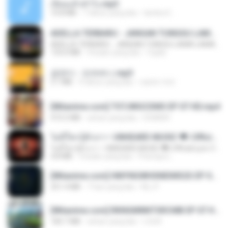
เงี่ยนแล้วทำไง.mp3
10.8 MB
7 tahun yang lalu
lambcr2 ..
ADELLA TERBARU - JANGAN TUNGGU LAMA LAMA - GELAS RETAK - OM ADELLA FULL ALBUM TERBARU 2026
ADELLA TERBARU - JANGAN TUNGGU LAMA LAMA - GELAS RETAK - OM ADELLA FULL ALBUM TERBARU 2026
133.0 MB
4 bulan yang lalu
Cuplis
금잔디 - 오라버니.mp3
3.1 MB
4 tahun yang lalu
castor-trot
[Witanime.com] TSTJWGCDMS EP 07 HD.mp4
472.5 MB
sehari yang lalu
DOMISR
ไม่มีใครรู้ตัวเรา– UNHEARD MUSIC 🖤| Official Lyric Video | เพลงสู้ชีวิต
ไม่มีใครรู้ตัวเรา– UNHEARD MUSIC 🖤| Official Lyric Video | เพลงสู้ชีวิต
4.8 MB
3 bulan yang lalu
Peeraya L.
[Witanime.com] HMYNGWHSNIDMS2S EP 05 HD.mp4
251.4 MB
7 hari yang lalu
KILJY
[Witanime.com] RKNGMNNTSRCMB EP 07 HD.mp4
183.7 MB
sehari yang lalu
LOLKI