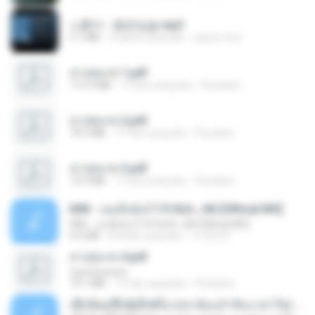
나훈아 - 붉은입술.mp3
3.1 MB
4 tahun yang lalu
castor-trot
สาปสมรส 1.pdf
112.4 MB
17 hari yang lalu
Pandarin
สาปสมรส 2.pdf
78.3 MB
17 hari yang lalu
Pandarin
สาปสมรส 3.pdf
73.4 MB
17 hari yang lalu
Pandarin
KRK - เธอทิ้งฉันไว้ Ft.N/A , HK [Official MV]
KRK - เธอทิ้งฉันไว้ Ft.N/A , HK [Official MV]
4.6 MB
8 bulan yang lalu
นวมินทร์
สาปสมรส 4.pdf
CamScanner
73.1 MB
17 hari yang lalu
Pandarin
ເຊົາຮ້ອງເຖົ້າຊິເອົາທໍ່ໃດ (เซาฮ้องเถ้าสิเอาเท่าใด) ບຸນເກີດ ຫນູຫ່ວງ ft. ໂສພາ ຈຸນທະລາ