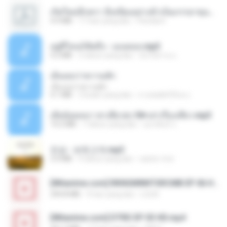
เกิดใหม่อีกครา อี๋เหนียงอย่างข้าเป็นภรรยาขุนนาง 1_ST.pdf
4.9 MB
17 hari yang lalu
Pandarin
อยู่ที่ไหนก็คิดถึง - เมนทอล.mp3
4.2 MB
2 tahun yang lalu
มันไม้สาย ม.
เอิ้นเธอว่าความฮัก
เอิ้นเธอว่าความฮัก
4.1 MB
2 bulan yang lalu
ถามพ่อ&#39;พ ม.
เมียน้อยเหงา พาเสียวค่ะ18+เล่าเรื่องเสียว.mp3
14.2 MB
7 tahun yang lalu
อมรพันธ์ จ.
진성 - 보릿고개.mp3
3.4 MB
4 tahun yang lalu
castor-trot
[Witanime.com] RKNGMNNTSRCMB EP 06 HD.mp4
294.8 MB
9 hari yang lalu
LOLKI
[Witanime.com] DTRD EP 03 HD.mp4