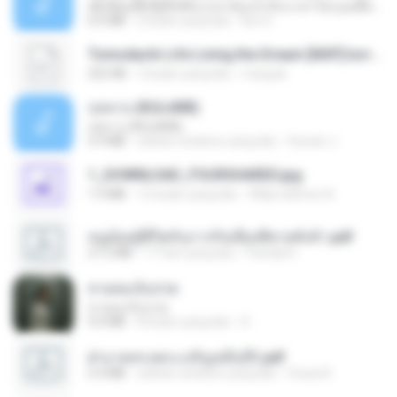
ເຊົາຮ້ອງເຖົ້າຊິເອົາທໍ່ໃດ (เซาฮ้องเถ้าสิเอาเท่าใด) ບຸນເກີດ ຫນູຫ່ວງ ft. ໂສພາ ຈຸນທະລາ
6.0 MB
2 bulan yang lalu
But G.
Tomodachi Life Living the Dream [NSP].torrent
252 KB
2 bulan yang lalu
margob
กุหลาบ (KULARB)
กุหลาบ (KULARB)
5.9 MB
sekitar setahun yang lalu
Suwan J.
1_DOWNLOAD_FOURSHARED.jpg
1.9 MB
12 bulan yang lalu
Wtlprodthree A.
หนูน้อยสู้ชีวิตกับภารกิจเลี้ยงพี่ชายทั้งห้า.pdf
27.2 MB
17 hari yang lalu
Pandarin
สายลมเจ็บปวด
สายลมเจ็บปวด
4.0 MB
8 bulan yang lalu
D
ฝ่าบาททรงพระเจริญหมื่นปี1.pdf
6.4 MB
sekitar setahun yang lalu
Orasa K.