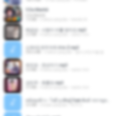
5 Da Manhã
5 Da Manhã
7.0 MB
2 tahun yang lalu
leandro A.
배금성 - 사랑이 비를 맞아요.mp3
3.5 MB
4 tahun yang lalu
castor-trot
신유리) 유두자위 A to Z.mp3
256.6 MB
2 tahun yang lalu
좀비고4인커플 좀.
유진표 - 천년지기.mp3
3.0 MB
4 tahun yang lalu
castor-trot
강민주 - 회룡포.mp3
3.5 MB
4 tahun yang lalu
castor-trot
หม้อหุงข้าว - โจอี้ ภูวศิษฐ์ Feat.พั้นช์ วรกาญจน์-315237.mp3
3.6 MB
2 bulan yang lalu
จิ๊กโก๋ ส.