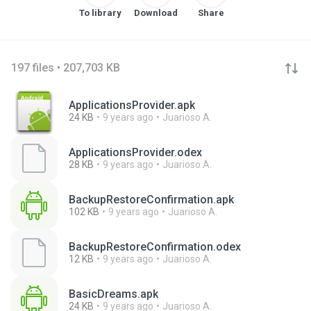
To library
Download
Share
197 files • 207,703 KB
ApplicationsProvider.apk
24 KB
9 years ago
Juarioso A.
ApplicationsProvider.odex
28 KB
9 years ago
Juarioso A.
BackupRestoreConfirmation.apk
102 KB
9 years ago
Juarioso A.
BackupRestoreConfirmation.odex
12 KB
9 years ago
Juarioso A.
BasicDreams.apk
24 KB
9 years ago
Juarioso A.