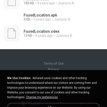
183 KB
9 years ago
Juarioso A.
FusedLocation.apk
4 KB
9 years ago
Juarioso A.
FusedLocation.odex
13 KB
9 years ago
Juarioso A.
Terms of Use
Privacy
Support
We Use Cookies.
4shared uses cookies and other tracking
Do not sell my personal information
technologies to understand where our visitors are coming from and
Do not share my personal information
improve your browsing experience on our Website. By using our
Website, you consent to our use of cookies and other tracking
technologies.
Change my preferences
English