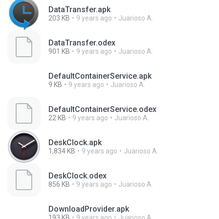
DataTransfer.apk
203 KB
9 years ago
Juarioso A.
DataTransfer.odex
901 KB
9 years ago
Juarioso A.
DefaultContainerService.apk
9 KB
9 years ago
Juarioso A.
DefaultContainerService.odex
22 KB
9 years ago
Juarioso A.
DeskClock.apk
1,834 KB
9 years ago
Juarioso A.
DeskClock.odex
856 KB
9 years ago
Juarioso A.
DownloadProvider.apk
193 KB
9 years ago
Juarioso A.