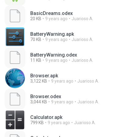
BasicDreams.odex
20 KB
9 years ago
Juarioso A.
BatteryWarning.apk
70 KB
9 years ago
Juarioso A.
BatteryWarning.odex
11 KB
9 years ago
Juarioso A.
Browser.apk
3,122 KB
9 years ago
Juarioso A.
Browser.odex
3,044 KB
9 years ago
Juarioso A.
Calculator.apk
799 KB
9 years ago
Juarioso A.