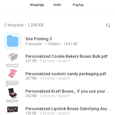
Kitaplığa
İndir
Paylaş
5 dosyalar • 1,200 KB
Sire Printing 3
5
dosyalar
1
Folders
1,641 KB
Personalized Cookie Bakery Boxes Bulk.pdf
231 KB
3 yıl önce
lucas H.
Personalized custom candy packaging.pdf
207 KB
3 yıl önce
lucas H.
Personalized Kraft Boxes_ If you use your brain, it's simple..pdf
242 KB
3 yıl önce
lucas H.
Personalized Lipstick Boxes Satisfying Any and All Requirements.pdf
156 KB
3 yıl önce
lucas H.