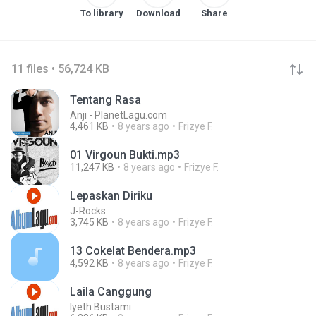
To library
Download
Share
11 files • 56,724 KB
Tentang Rasa
Anji - PlanetLagu.com
4,461 KB
8 years ago
Frizye F.
01 Virgoun Bukti.mp3
11,247 KB
8 years ago
Frizye F.
Lepaskan Diriku
J-Rocks
3,745 KB
8 years ago
Frizye F.
13 Cokelat Bendera.mp3
4,592 KB
8 years ago
Frizye F.
Laila Canggung
Iyeth Bustami