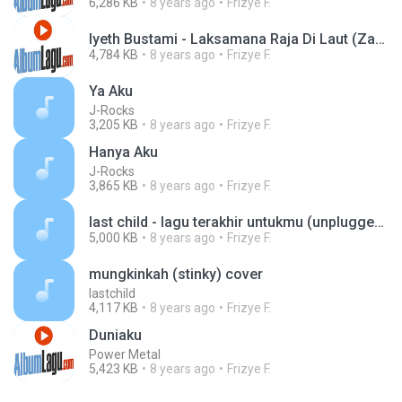
6,286 KB
8 years ago
Frizye F.
Iyeth Bustami - Laksamana Raja Di Laut (Zapin)_albumlagu.com.mp3
4,784 KB
8 years ago
Frizye F.
Ya Aku
J-Rocks
3,205 KB
8 years ago
Frizye F.
Hanya Aku
J-Rocks
3,865 KB
8 years ago
Frizye F.
last child - lagu terakhir untukmu (unplugged).mp3
5,000 KB
8 years ago
Frizye F.
mungkinkah (stinky) cover
lastchild
4,117 KB
8 years ago
Frizye F.
Duniaku
Power Metal
5,423 KB
8 years ago
Frizye F.