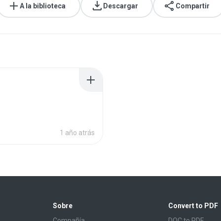
A la biblioteca
Descargar
Compartir
1 año atrás
Sobre
Convert to PDF
Compañía
DOC to PDF