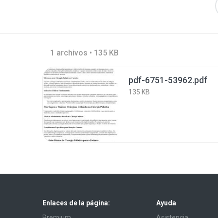
1 archivos • 135 KB
pdf-6751-53962.pdf
135 KB
Enlaces de la página:
Ayuda
Premium
Asistencia