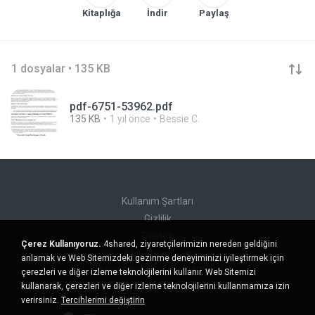
Kitaplığa
İndir
Paylaş
1 dosyalar • 135 KB
pdf-6751-53962.pdf
135 KB
1 yıl önce
Bessie C.
Kullanım Şartları
Gizlilik
Destek
Çerez Kullanıyoruz.
4shared, ziyaretçilerimizin nereden geldiğini
Kişisel bilgilerimi satmayın
anlamak ve Web Sitemizdeki gezinme deneyiminizi iyileştirmek için
Kişisel bilgilerimi paylaşmayın
çerezleri ve diğer izleme teknolojilerini kullanır. Web Sitemizi
kullanarak, çerezleri ve diğer izleme teknolojilerini kullanmamıza izin
verirsiniz.
Tercihlerimi değiştirin