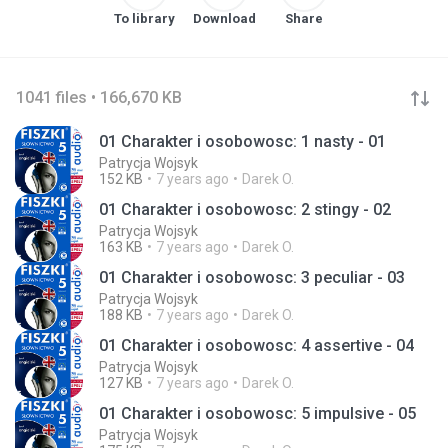
To library
Download
Share
1041 files • 166,670 KB
01 Charakter i osobowosc: 1 nasty - 01
Patrycja Wojsyk
152 KB
7 years ago
Darek O.
01 Charakter i osobowosc: 2 stingy - 02
Patrycja Wojsyk
163 KB
7 years ago
Darek O.
01 Charakter i osobowosc: 3 peculiar - 03
Patrycja Wojsyk
188 KB
7 years ago
Darek O.
01 Charakter i osobowosc: 4 assertive - 04
Patrycja Wojsyk
127 KB
7 years ago
Darek O.
01 Charakter i osobowosc: 5 impulsive - 05
Patrycja Wojsyk