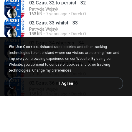
02 Czas: 32 to persist - 32
Patrycja Wojsyk
163 KB
7 years ago
Darek O.
02 Czas: 33 whilst - 33
Patrycja Wojsyk
188 KB
7 years ago
Darek O.
02 Czas: 34 whereas - 34
We Use Cookies.
4shared uses cookies and other tracking
Patrycja Wojsyk
technologies to understand where our visitors are coming from and
172 KB
7 years ago
Darek O.
improve your browsing experience on our Website. By using our
02 Czas: 35 straightaway - 35
Website, you consent to our use of cookies and other tracking
Patrycja Wojsyk
technologies.
Change my preferences
201 KB
7 years ago
Darek O.
02 Czas: 36 a jiffy - 36
I Agree
Patrycja Wojsyk
168 KB
7 years ago
Darek O.
02 Czas: 37 to flash - 37
Patrycja Wojsyk
155 KB
7 years ago
Darek O.
02 Czas: 38 abrupt - 38
Patrycja Wojsyk