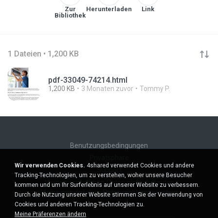
Zur
Herunterladen
Link
Bibliothek
1 Dateien • 1,200 KB
pdf-33049-74214.html
1,200 KB
3 Monaten zuvor
Tommy P.
Benutzungsbedingungen
Privatsphäre
Wir verwenden Cookies.
4shared verwendet Cookies und andere
Support
Tracking-Technologien, um zu verstehen, woher unsere Besucher
Meine persönlichen Daten nicht verkaufen
kommen und um Ihr Surferlebnis auf unserer Website zu verbessern.
Meine persönlichen Daten nicht weitergeben
Durch die Nutzung unserer Website stimmen Sie der Verwendung von
Cookies und anderen Tracking-Technologien zu.
Meine Präferenzen ändern