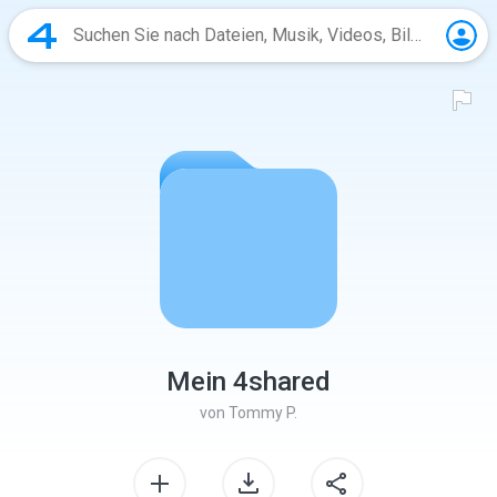
Mein 4shared
von
Tommy P.