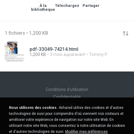
À la
Téléchargez
Partager
bibliothèque
1 fichiers • 1,200 KB
pdf-33049-74214.html
1,200 KB
3 mois auparavant
Tommy P.
Conditions d'utilisation
Confidentialité
Assistance
Nous utilisons des cookies.
4shared utilise des cookies et d'autres
Ne vendez pas mes informations personnelles
technologies de suivi pour comprendre d'où viennent nos visiteurs et
Ne pas partager mes informations personnelles
améliorer votre expérience de navigation sur notre site Web. En
utilisant notre site Web, vous consentez à notre utilisation de cookies
et d'autres technologies de suivi.
Modifier mes préférences