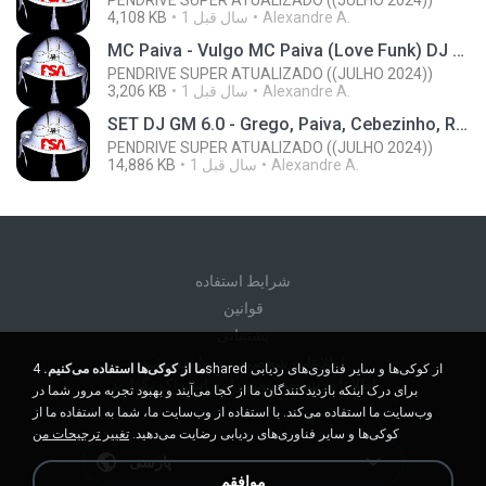
PENDRIVE SUPER ATUALIZADO ((JULHO 2024))
Alexandre A.
1 سال‌ قبل
4,108 KB
MC Paiva - Vulgo MC Paiva (Love Funk) DJ LK da Escócia - Love Funk.mp3
PENDRIVE SUPER ATUALIZADO ((JULHO 2024))
Alexandre A.
1 سال‌ قبل
3,206 KB
SET DJ GM 6.0 - Grego, Paiva, Cebezinho, Ryan, Lipi, Paulin, Triz, Marks, Gabb, Lele,Daniel,Negão,GH - Love Funk.mp3
PENDRIVE SUPER ATUALIZADO ((JULHO 2024))
Alexandre A.
1 سال‌ قبل
14,886 KB
شرايط استفاده
قوانين
پشتیبانی
اطلاعات شخصی من را نفروشید
ما از کوکی‌ها استفاده می‌کنیم.
4shared از کوکی‌ها و سایر فناوری‌های ردیابی
اطلاعات شخصی من را به اشتراک نگذارید
برای درک اینکه بازدیدکنندگان ما از کجا می‌آیند و بهبود تجربه مرور شما در
وب‌سایت ما استفاده می‌کند. با استفاده از وب‌سایت ما، شما به استفاده ما از
کوکی‌ها و سایر فناوری‌های ردیابی رضایت می‌دهید.
تغییر ترجیحات من
پارسی
موافقم