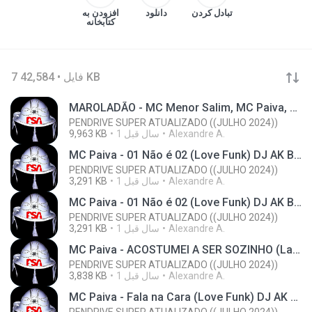
تبادل کردن
دانلود
افزودن به
کتابخانه
7 فایل • 42,584 KB
MAROLADÃO - MC Menor Salim, MC Paiva, Gabb MC, MC Don Juan, MC GH DO 7 - DJ Oreia (Clipe Oficial) - Love Funk.mp3
PENDRIVE SUPER ATUALIZADO ((JULHO 2024))
Alexandre A.
1 سال‌ قبل
9,963 KB
MC Paiva - 01 Não é 02 (Love Funk) DJ AK Beats - Love Funk (1).mp3
PENDRIVE SUPER ATUALIZADO ((JULHO 2024))
Alexandre A.
1 سال‌ قبل
3,291 KB
MC Paiva - 01 Não é 02 (Love Funk) DJ AK Beats - Love Funk.mp3
PENDRIVE SUPER ATUALIZADO ((JULHO 2024))
Alexandre A.
1 سال‌ قبل
3,291 KB
MC Paiva - ACOSTUMEI A SER SOZINHO (Lançamento 2024) Com Letra - Luanzinhoo ZN.mp3
PENDRIVE SUPER ATUALIZADO ((JULHO 2024))
Alexandre A.
1 سال‌ قبل
3,838 KB
MC Paiva - Fala na Cara (Love Funk) DJ AK Beats - Love Funk.mp3