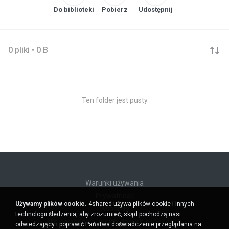
Do biblioteki
Pobierz
Udostępnij
0 pliki • 0 B
Ten folder jest pusty
Warunki używania
Prywatność
Używamy plików cookie.
4shared używa plików cookie i innych
Wsparcie
technologii śledzenia, aby zrozumieć, skąd pochodzą nasi
Nie sprzedawaj moich danych osobowych
odwiedzający i poprawić Państwa doświadczenie przeglądania na