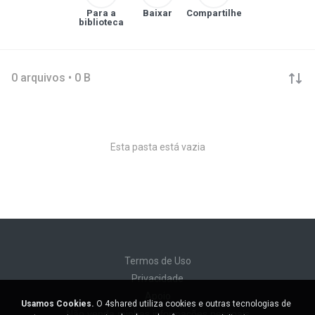
Para a
Baixar
Compartilhe
biblioteca
0 arquivos • 0 B
Esta pasta está vazia
Termos de Uso
Privacidade
Apoio
Usamos Cookies.
O 4shared utiliza cookies e outras tecnologias de
Não venda minhas informações pessoais