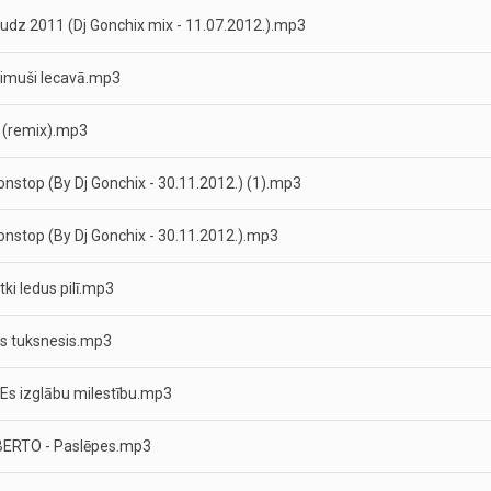
udz 2011 (Dj Gonchix mix - 11.07.2012.).mp3
zimuši Iecavā.mp3
c (remix).mp3
onstop (By Dj Gonchix - 30.11.2012.) (1).mp3
onstop (By Dj Gonchix - 30.11.2012.).mp3
ki ledus pilī.mp3
as tuksnesis.mp3
Es izglābu milestību.mp3
ERTO - Paslēpes.mp3