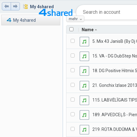
My 4shared
mehr
My 4shared
Name
5. Mix 43 JanisB (By Dj
15. VA - DG DubStep No
18. DG Positive Hitmix
21. Gonchix Izlase 201
115. LABVĒLĪGAIS TIPS 
189. APVEDCEĻŠ - Pien
219. RŪTA DUDŪMA & VI