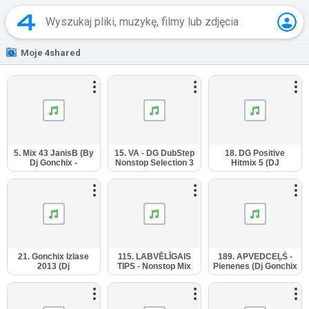
Moje 4shared
5. Mix 43 JanisB (By
15. VA - DG DubStep
18. DG Positive
Dj Gonchix -
Nonstop Selection 3
Hitmix 5 (DJ
23.12.2011.).mp3
(By Dj Gonchix).mp3
Gonchix).mp3
21. Gonchix Izlase
115. LABVĒLĪGAIS
189. APVEDCEĻŠ -
2013 (Dj
TIPS - Nonstop Mix
Pienenes (Dj Gonchix
Gonchix).mp3
(By Dj Gonchix -
mix -
24.04.2012.).mp3
16.06.2012).mp3