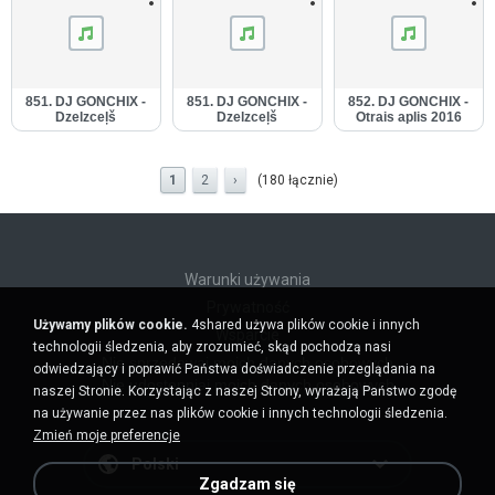
851. DJ GONCHIX -
851. DJ GONCHIX -
852. DJ GONCHIX -
Dzelzceļš
Dzelzceļš
Otrais aplis 2016
(18.04.2016.) (1).mp3
(18.04.2016.).mp3
(19.04.2016.) (1).mp3
1
2
›
(180 łącznie)
Warunki używania
Prywatność
Używamy plików cookie.
4shared używa plików cookie i innych
Wsparcie
technologii śledzenia, aby zrozumieć, skąd pochodzą nasi
Nie sprzedawaj moich danych osobowych
odwiedzający i poprawić Państwa doświadczenie przeglądania na
Nie udostępniaj moich danych osobowych
naszej Stronie. Korzystając z naszej Strony, wyrażają Państwo zgodę
na używanie przez nas plików cookie i innych technologii śledzenia.
Zmień moje preferencje
Polski
Zgadzam się