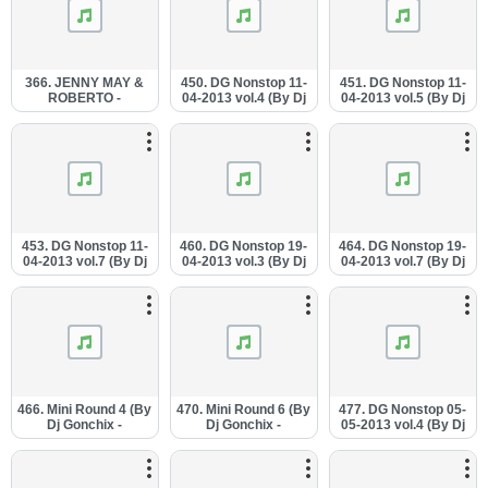
366. JENNY MAY &
450. DG Nonstop 11-
451. DG Nonstop 11-
ROBERTO -
04-2013 vol.4 (By Dj
04-2013 vol.5 (By Dj
Paslēpes.mp3
Gonchix).mp3
Gonchix).mp3
453. DG Nonstop 11-
460. DG Nonstop 19-
464. DG Nonstop 19-
04-2013 vol.7 (By Dj
04-2013 vol.3 (By Dj
04-2013 vol.7 (By Dj
Gonchix).mp3
Gonchix).mp3
Gonchix).mp3
466. Mini Round 4 (By
470. Mini Round 6 (By
477. DG Nonstop 05-
Dj Gonchix -
Dj Gonchix -
05-2013 vol.4 (By Dj
20.04.2013.).mp3
28.04.2013.).mp3
Gonchix).mp3