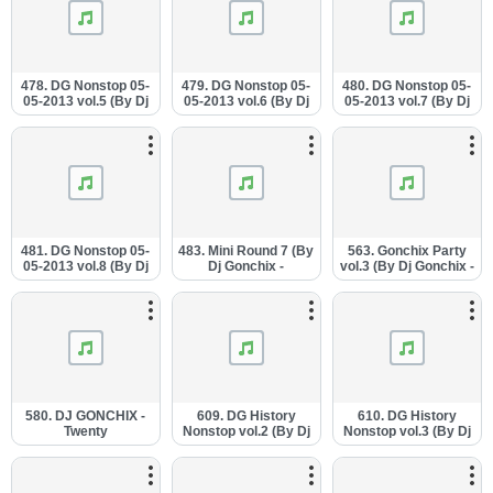
478. DG Nonstop 05-
479. DG Nonstop 05-
480. DG Nonstop 05-
05-2013 vol.5 (By Dj
05-2013 vol.6 (By Dj
05-2013 vol.7 (By Dj
Gonchix).mp3
Gonchix).mp3
Gonchix).mp3
481. DG Nonstop 05-
483. Mini Round 7 (By
563. Gonchix Party
05-2013 vol.8 (By Dj
Dj Gonchix -
vol.3 (By Dj Gonchix -
Gonchix).mp3
06.05.2013.).mp3
18.10.2013.).mp3
580. DJ GONCHIX -
609. DG History
610. DG History
Twenty
Nonstop vol.2 (By Dj
Nonstop vol.3 (By Dj
(29.11.2013.).mp3
Gonchix -
Gonchix -
22.02.2014.).mp3
23.02.2014.).mp3