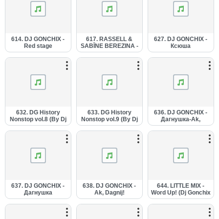
614. DJ GONCHIX -
617. RASSELL &
627. DJ GONCHIX -
Red stage
SABĪNE BEREZINA -
Ксюша
(01.03.2014.).mp3
Pretīm nākam Tev (Dj
(19.03.2014.).mp3
Gonchix Red Stage
Bass Off remix -
04.03.2014.).mp3
632. DG History
633. DG History
636. DJ GONCHIX -
Nonstop vol.8 (By Dj
Nonstop vol.9 (By Dj
Дагнушка-Ak,
Gonchix -
Gonchix -
Dagnij! (Instrumental
24.03.2014.).mp3
26.03.2014.).mp3
- 01.04.2014.).mp3
637. DJ GONCHIX -
638. DJ GONCHIX -
644. LITTLE MIX -
Дагнушка
Ak, Dagnij!
Word Up! (Dj Gonchix
(01.04.2014.).mp3
(01.04.2014.).mp3
Aerobic Mashup
Remix -
10.04.2014.).mp3