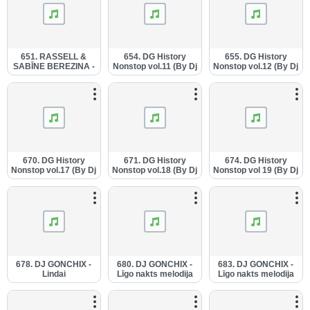
651. RASSELL &
654. DG History
655. DG History
SABĪNE BEREZINA -
Nonstop vol.11 (By Dj
Nonstop vol.12 (By Dj
Hard Drop (Dj
Gonchix -
Gonchix -
Gonchix Dj Style
28.04.2014.).mp3
28.04.2014.).mp3
Mashup -
24.04.2014.).mp3
670. DG History
671. DG History
674. DG History
Nonstop vol.17 (By Dj
Nonstop vol.18 (By Dj
Nonstop vol 19 (By Dj
Gonchix -
Gonchix -
Gonchix -
20.05.2014.).mp3
20.05.2014.).mp3
24.05.2014.).mp3
678. DJ GONCHIX -
680. DJ GONCHIX -
683. DJ GONCHIX -
Lindai
Līgo nakts melodija
Līgo nakts melodija
(02.06.2014.).mp3
(08.06.2014.) (1).mp3
(Simply Versija -
19.06.2014.) (1).mp3