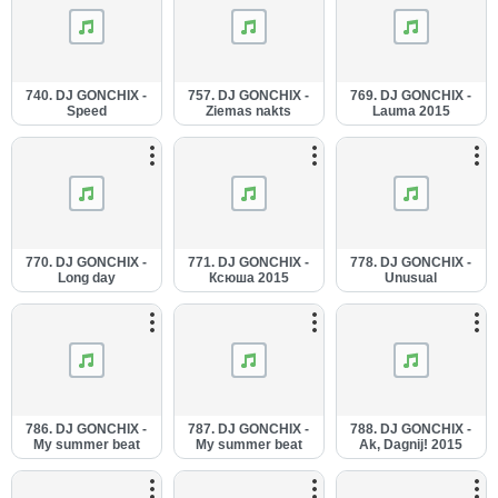
740. DJ GONCHIX -
757. DJ GONCHIX -
769. DJ GONCHIX -
Speed
Ziemas nakts
Lauma 2015
(19.10.2014.).mp3
simfonija
(05.01.2015.).mp3
(04.12.2014.).mp3
770. DJ GONCHIX -
771. DJ GONCHIX -
778. DJ GONCHIX -
Long day
Ксюша 2015
Unusual
(05.01.2015.).mp3
(05.01.2015.).mp3
(20.02.2015.).mp3
786. DJ GONCHIX -
787. DJ GONCHIX -
788. DJ GONCHIX -
My summer beat
My summer beat
Ak, Dagnij! 2015
(10.03.2015.).mp3
(Step edit)
(Instrumental)
(10.03.2015.).mp3
(10.03.2015.).mp3