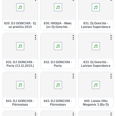
820. DJ GONCHIX - Ej
830. НЮША - Микс
831. Dj Gonchix -
uz priekšu 2015
(от Dj Gonchix -
Latvian Superdance
(17.08.2015.).mp3
28.10.2015.).mp3
13 (2015).mp3
832. DJ GONCHIX -
832. DJ GONCHIX -
833. Dj Gonchix -
Party (13.11.2015.)
Party
Latvian Superdance
(1).mp3
(13.11.2015.).mp3
13 (Slow, Pop edit)
(2015).mp3
843. DJ GONCHIX -
843. DJ GONCHIX -
845. Lielais Hītu
Pārmaiņas
Pārmaiņas
Megamix 3 (By Dj
(09.01.2016.) (1).mp3
(09.01.2016.).mp3
Gonchix -
29.01.2016.).mp3