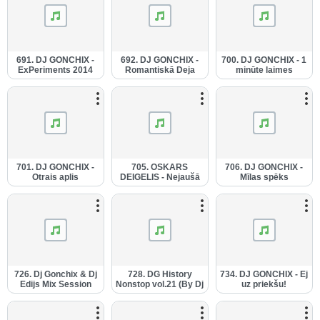
691. DJ GONCHIX -
692. DJ GONCHIX -
700. DJ GONCHIX - 1
ExPeriments 2014
Romantiskā Deja
minūte laimes
(28.06.2014.).mp3
(29.06.2014.).mp3
(20.07.2014.).mp3
701. DJ GONCHIX -
705. OSKARS
706. DJ GONCHIX -
Otrais aplis
DEIGELIS - Nejaušā
Mīlas spēks
(20.07.2014.).mp3
tikšanās (Dj Gonchix
(27.07.2014.).mp3
mix -
26.07.2014.).mp3
726. Dj Gonchix & Dj
728. DG History
734. DJ GONCHIX - Ej
Edijs Mix Session
Nonstop vol.21 (By Dj
uz priekšu!
(09.09.2014.).mp3
Gonchix -
(27.09.2014.).mp3
11.09.2014.).mp3