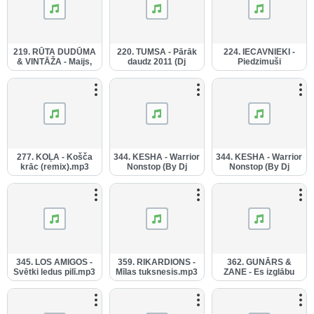
219. RŪTA DUDŪMA
220. TUMSA - Pārāk
224. IECAVNIEKI -
& VINTĀŽA - Maijs,
daudz 2011 (Dj
Piedzimuši
miera nedod (Dj
Gonchix mix -
Iecavā.mp3
Gonchix mix -
11.07.2012.).mp3
11.07.2012.).mp3
277. KOĻA - Košča
344. KESHA - Warrior
344. KESHA - Warrior
krāc (remix).mp3
Nonstop (By Dj
Nonstop (By Dj
Gonchix -
Gonchix -
30.11.2012.) (1).mp3
30.11.2012.).mp3
345. LOS AMIGOS -
359. RIKARDIONS -
362. GUNĀRS &
Svētki ledus pilī.mp3
Mīlas tuksnesis.mp3
ZANE - Es izglābu
milestību.mp3