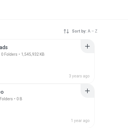
Sort by:
A – Z
ads
0
Folders
1,545,932 KB
3 years ago
eo
Folders
0 B
1 year ago