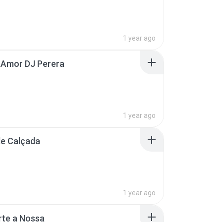
1 year ago
 Amor DJ Perera
1 year ago
de Calçada
1 year ago
rte a Nossa