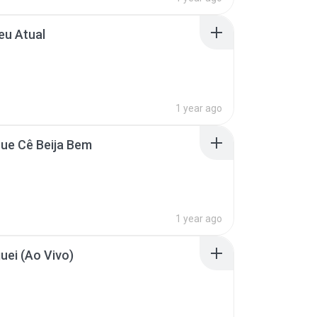
eu Atual
1 year ago
ue Cê Beija Bem
1 year ago
guei (Ao Vivo)