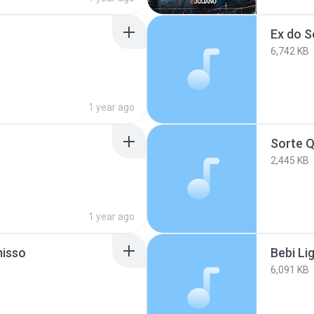
Ex do S
6,742 KB
1 year ago
Sorte Q
2,445 KB
1 year ago
isso
Bebi Li
6,091 KB