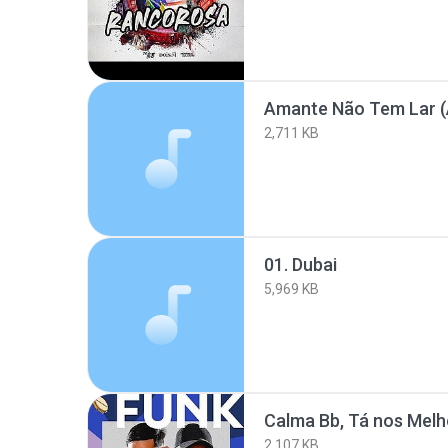
Amante Não Tem Lar (
2,711 KB
01. Dubai
5,969 KB
Calma Bb, Tá nos Mel
2,107 KB