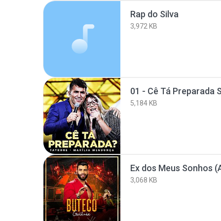
Rap do Silva
3,972 KB
5,184 KB
Ex dos Meus Sonhos (
3,068 KB