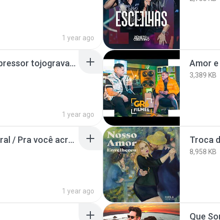
1 year ago
06 Segura o Rolo Compressor tojogravacoes.mp3
Amor e
3,389 KB
1 year ago
Sinto sua falta / É natural / Pra você acreditar / Pirata e tesouro (Ao vivo)
Troca 
8,958 KB
1 year ago
Que So