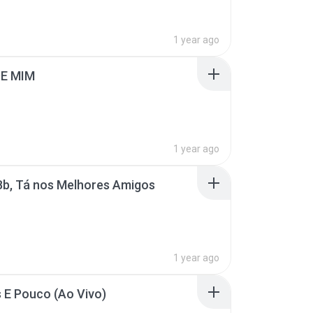
1 year ago
E MIM
1 year ago
Bb, Tá nos Melhores Amigos
1 year ago
 E Pouco (Ao Vivo)