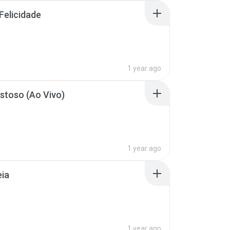
Felicidade
1 year ago
stoso (Ao Vivo)
1 year ago
eia
1 year ago