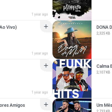
1 year ago
Ao Vivo)
DONA D
2,325 KB
1 year ago
Calma 
2,107 KB
1 year ago
hores Amigos
Um Mês
2,733 KB