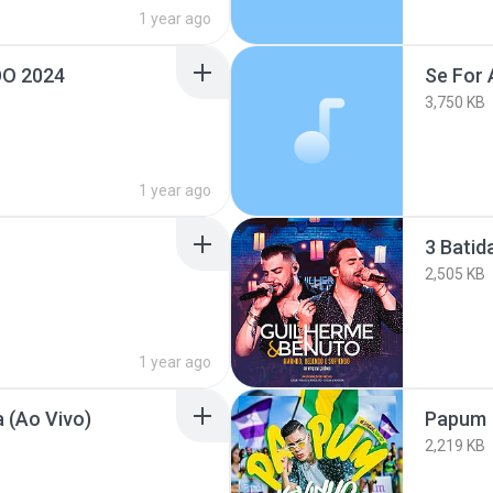
1 year ago
DO 2024
Se For 
3,750 KB
1 year ago
3 Batid
2,505 KB
1 year ago
 (Ao Vivo)
Papum
2,219 KB