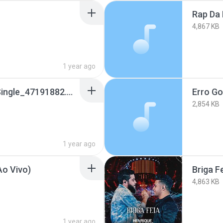
Rap Da 
4,867 KB
1 year ago
01 - Cê Tá Preparada Single_47191882.mp3
Erro Go
2,854 KB
1 year ago
Ao Vivo)
Briga F
4,863 KB
1 year ago