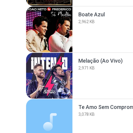
Boate Azul
2,962 KB
Melação (Ao Vivo)
2,971 KB
Te Amo Sem Comprom
3,078 KB