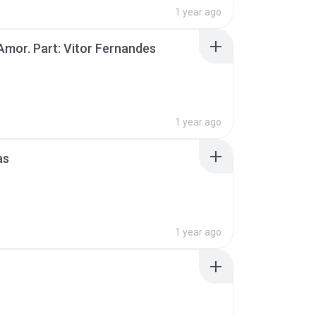
1 year ago
Amor. Part: Vitor Fernandes
1 year ago
as
1 year ago