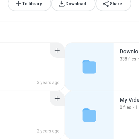
To library
Download
Share
Downlo
338
files
3 years ago
My Vid
0
files
1
2 years ago