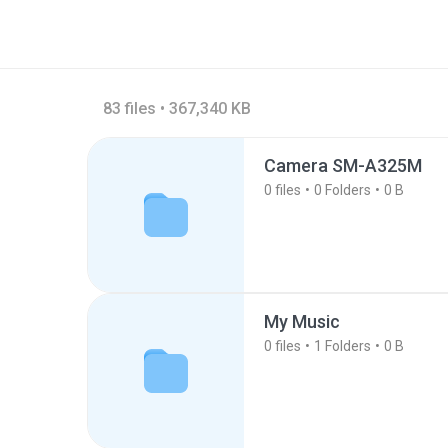
83 files • 367,340 KB
Camera SM-A325M
0
files
0
Folders
0 B
My Music
0
files
1
Folders
0 B