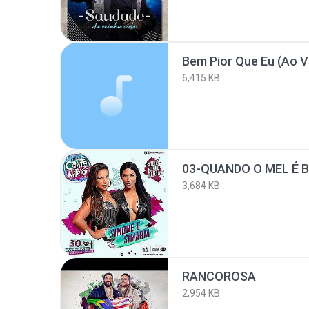
Bem Pior Que Eu (Ao V
6,415 KB
03-QUANDO O MEL É B
3,684 KB
RANCOROSA
2,954 KB