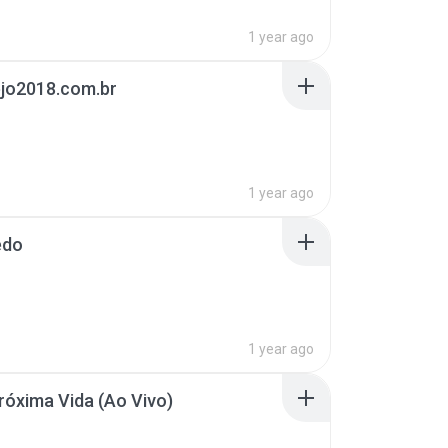
1 year ago
ejo2018.com.br
1 year ago
edo
1 year ago
róxima Vida (Ao Vivo)