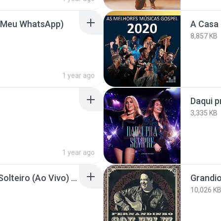
m Meu WhatsApp)
A Casa 
8,857 KB
1 year ago
Daqui 
3,335 KB
1 year ago
Seu Desejo - Cama de Solteiro (Ao Vivo) | DVD Nosso Tempo É Agora
Grandio
10,026 K