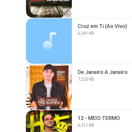
Cruz em Ti (Ao Vivo)
6,341 KB
De Janeiro A Janeiro
7,233 KB
12 - MEIO TERMO
6,311 KB