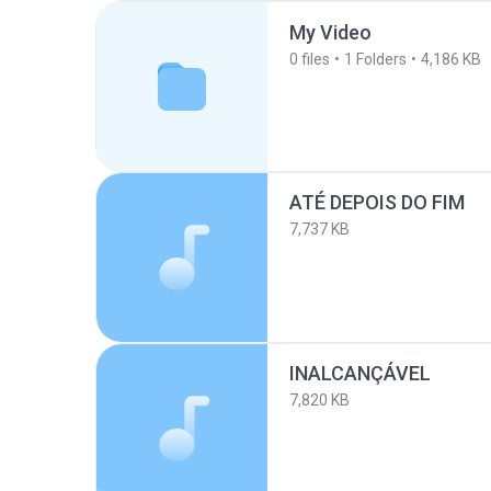
My Video
0
files
1
Folders
4,186 KB
ATÉ DEPOIS DO FIM
7,737 KB
INALCANÇÁVEL
7,820 KB