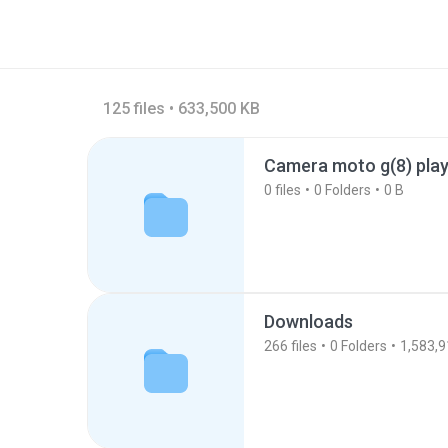
125 files • 633,500 KB
Camera moto g(8) pla
0
files
0
Folders
0 B
Downloads
266
files
0
Folders
1,583,9