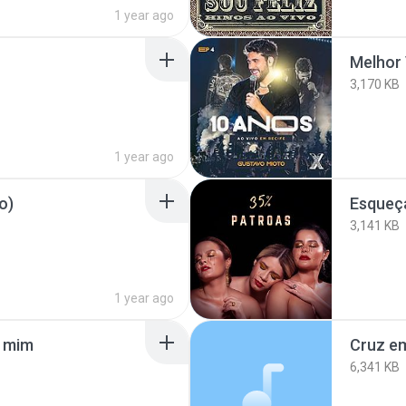
1 year ago
Melhor 
3,170 KB
1 year ago
o)
Esqueç
3,141 KB
1 year ago
a mim
Cruz em
6,341 KB