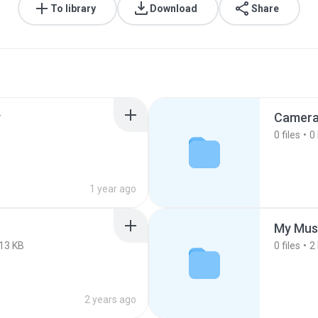
To library
Download
Share
y
Camer
0
files
0
1 year ago
My Mus
13 KB
0
files
2
2 years ago