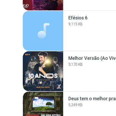
Efésios 6
9,115 KB
Melhor Versão (Ao Viv
3,170 KB
Deus tem o melhor pr
5,249 KB