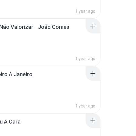
1 year ago
 Não Valorizar - João Gomes
1 year ago
iro A Janeiro
1 year ago
u A Cara