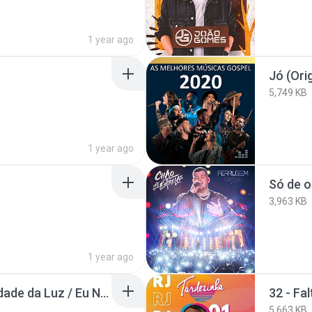
1 year ago
Jó (Orig
5,749 KB
1 year ago
Só de o
3,963 KB
1 year ago
30 - Temporal / Velocidade da Luz / Eu Nunca Amei Assim / Sinais
32 - Fa
5,663 KB