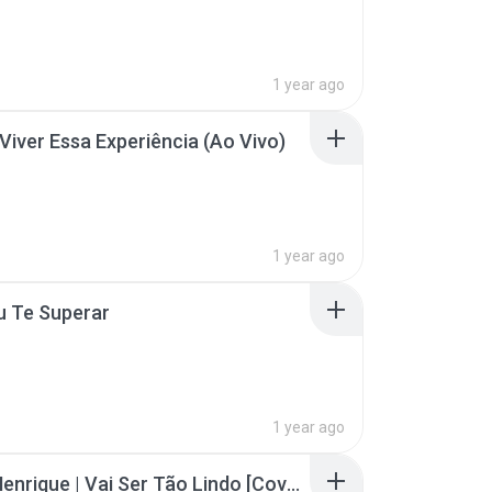
1 year ago
iver Essa Experiência (Ao Vivo)
1 year ago
u Te Superar
1 year ago
Pedro Henrique | Vai Ser Tão Lindo [Cover Misaias Oliveira]