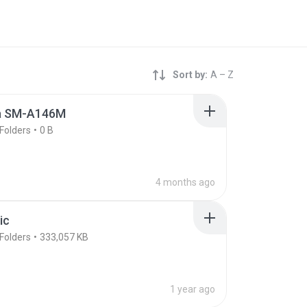
Sort by:
A – Z
a SM-A146M
Folders
0 B
4 months ago
ic
Folders
333,057 KB
1 year ago