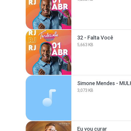
32 - Falta Você
5,663 KB
3,073 KB
Eu vou curar