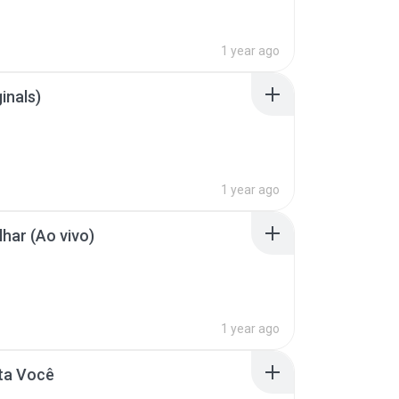
1 year ago
inals)
1 year ago
lhar (Ao vivo)
1 year ago
lta Você