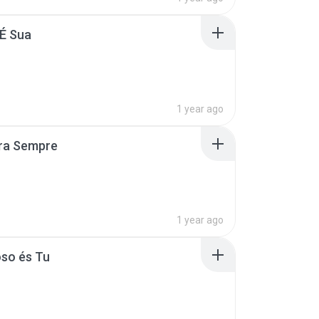
É Sua
1 year ago
pra Sempre
1 year ago
so és Tu
B