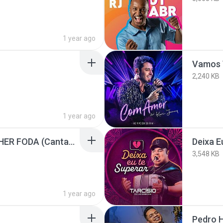
1 year ago
Vamos V
2,240 KB
1 year ago
Simone Mendes - MULHER FODA (Cantando Sua História)
Deixa E
3,548 KB
1 year ago