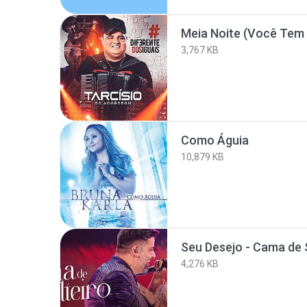
Meia Noite (Você Te
3,767 KB
Como Águia
10,879 KB
4,276 KB