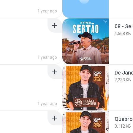
1 year ago
08 - Se
4,568 KB
1 year ago
De Jane
7,233 KB
1 year ago
Quebro
3,112 KB