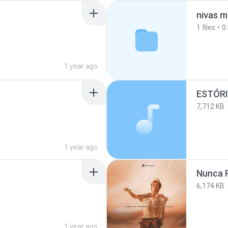
nivas m
1
files
0
1 year ago
ESTÓR
7,712 KB
1 year ago
Nunca P
6,174 KB
1 year ago