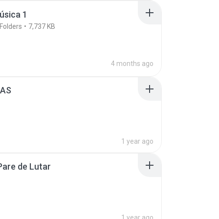
úsica 1
Folders
7,737 KB
4 months ago
IAS
1 year ago
are de Lutar
1 year ago