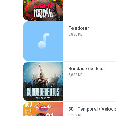
Te adorar
5,886 KB
Bondade de Deus
5,883 KB
9,282 KB