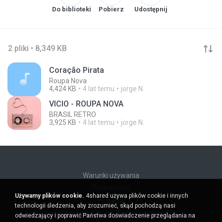
Do biblioteki
Pobierz
Udostępnij
2 pliki • 8,349 KB
Coração Pirata
Roupa Nova
4,424 KB
4 lat temu
jorge N.
VICIO - ROUPA NOVA
BRASIL RETRO
3,925 KB
4 lat temu
jorge N.
Warunki używania
Prywatność
Używamy plików cookie.
4shared używa plików cookie i innych
Wsparcie
technologii śledzenia, aby zrozumieć, skąd pochodzą nasi
Nie sprzedawaj moich danych osobowych
odwiedzający i poprawić Państwa doświadczenie przeglądania na