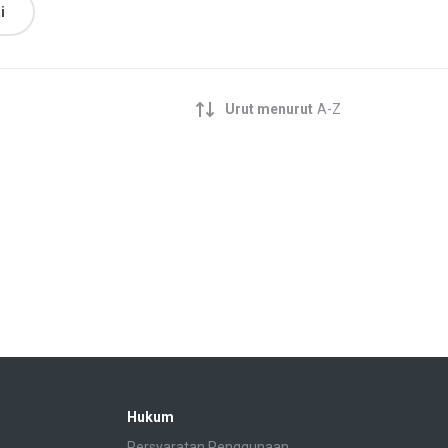
i
Urut menurut
A-Z
Hukum
Persyaratan Penggunaan