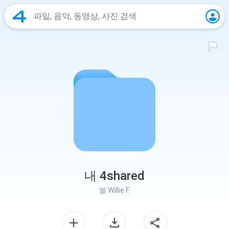
내 4shared
별
Willie F.