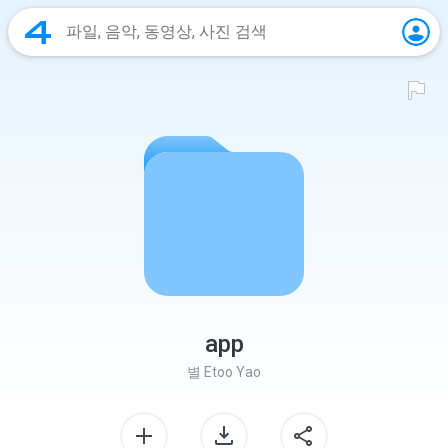
app
별
Etoo Yao