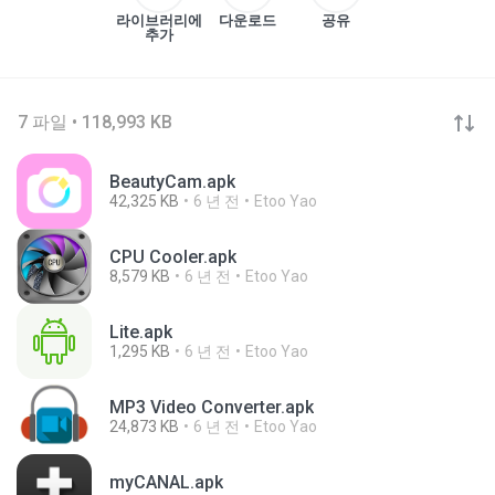
라이브러리에
다운로드
공유
추가
7 파일 • 118,993 KB
BeautyCam.apk
42,325 KB
6 년 전
Etoo Yao
CPU Cooler.apk
8,579 KB
6 년 전
Etoo Yao
Lite.apk
1,295 KB
6 년 전
Etoo Yao
MP3 Video Converter.apk
24,873 KB
6 년 전
Etoo Yao
myCANAL.apk