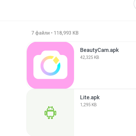
7 файли • 118,993 KB
BeautyCam.apk
42,325 KB
Lite.apk
1,295 KB