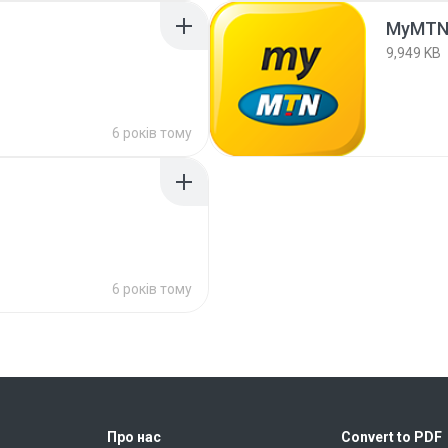
MyMTN
9,949 KB
6 років тому
6 років тому
Про нас
Convert to PDF