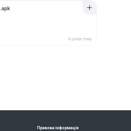
.apk
6 років тому
Правова інформація