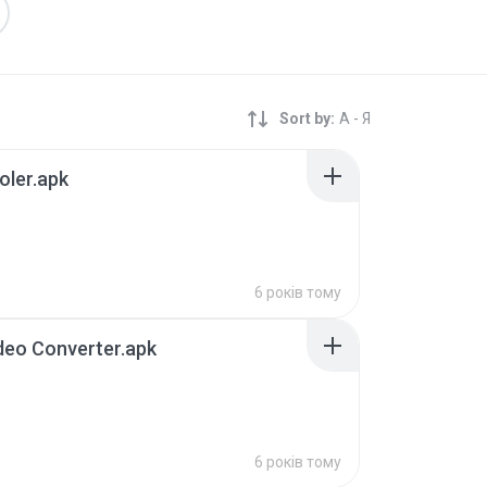
Sort by:
А - Я
oler.apk
6 років тому
deo Converter.apk
B
6 років тому