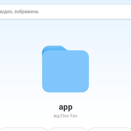
app
від
Etoo Yao