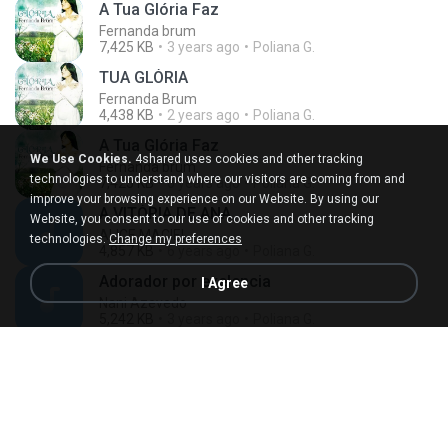
A Tua Glória Faz
Fernanda brum
7,425 KB
3 years ago
Poliana G.
TUA GLÓRIA
Fernanda Brum
4,438 KB
2 years ago
Poliana G.
A Tua Glória Faz
We Use Cookies.
4shared uses cookies and other tracking
Fernanda brum
technologies to understand where our visitors are coming from and
7,425 KB
6 years ago
Poliana G.
improve your browsing experience on our Website. By using our
A VITÓRIA DE ANA
Website, you consent to our use of cookies and other tracking
ALICE MACIEL
technologies.
Change my preferences
4,857 KB
6 years ago
Poliana G.
Adorador por exelencia
I Agree
Nani Azevedo
5,242 KB
3 years ago
Poliana G.
Ainda Estou Aqui
Voz da Verdade
4,098 KB
3 years ago
Poliana G.
Ainda Estou Aqui
Voz da Verdade