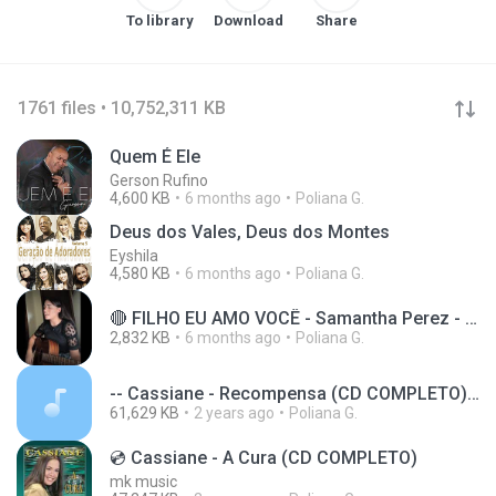
To library
Download
Share
1761 files • 10,752,311 KB
Quem É Ele
Gerson Rufino
4,600 KB
6 months ago
Poliana G.
Deus dos Vales, Deus dos Montes
Eyshila
4,580 KB
6 months ago
Poliana G.
🔴 FILHO EU AMO VOCÊ - Samantha Perez - Hinos Avulsos Jovens CCB
2,832 KB
6 months ago
Poliana G.
-- Cassiane - Recompensa (CD COMPLETO)(M4A_128K).m4a
61,629 KB
2 years ago
Poliana G.
💿 Cassiane - A Cura (CD COMPLETO)
mk music