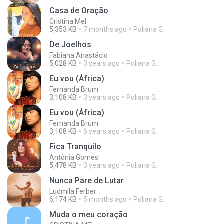
Casa de Oração
Cristina Mel
5,353 KB
7 months ago
Poliana G.
De Joelhos
Fabiana Anastácio
5,028 KB
3 years ago
Poliana G.
Eu vou (África)
Fernanda Brum
3,108 KB
3 years ago
Poliana G.
Eu vou (África)
Fernanda Brum
3,108 KB
6 years ago
Poliana G.
Fica Tranquilo
Antônia Gomes
5,478 KB
3 years ago
Poliana G.
Nunca Pare de Lutar
Ludmila Ferber
6,174 KB
5 months ago
Poliana G.
Muda o meu coração