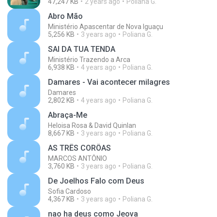
47,247 KB
2 years ago
Poliana G.
Abro Mão
Ministério Apascentar de Nova Iguaçu
5,256 KB
3 years ago
Poliana G.
SAI DA TUA TENDA
Ministério Trazendo a Arca
6,938 KB
4 years ago
Poliana G.
Damares - Vai acontecer milagres
Damares
2,802 KB
4 years ago
Poliana G.
Abraça-Me
Heloisa Rosa & David Quinlan
8,667 KB
3 years ago
Poliana G.
AS TRÊS CORÔAS
MARCOS ANTÔNIO
3,760 KB
3 years ago
Poliana G.
De Joelhos Falo com Deus
Sofia Cardoso
4,367 KB
3 years ago
Poliana G.
nao ha deus como Jeova