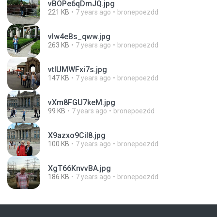
vBOPe6qDmJQ.jpg
221 KB
7 years ago
bronepoezdd
vlw4eBs_qww.jpg
263 KB
7 years ago
bronepoezdd
vtIUMWFxi7s.jpg
147 KB
7 years ago
bronepoezdd
vXm8FGU7keM.jpg
99 KB
7 years ago
bronepoezdd
X9azxo9Cil8.jpg
100 KB
7 years ago
bronepoezdd
XgT66KnvvBA.jpg
186 KB
7 years ago
bronepoezdd