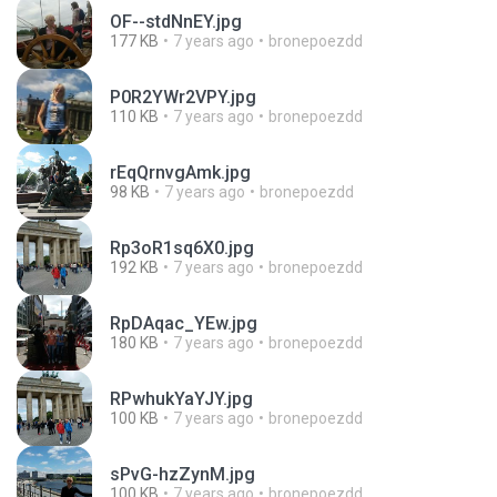
OF--stdNnEY.jpg
177 KB
7 years ago
bronepoezdd
P0R2YWr2VPY.jpg
110 KB
7 years ago
bronepoezdd
rEqQrnvgAmk.jpg
98 KB
7 years ago
bronepoezdd
Rp3oR1sq6X0.jpg
192 KB
7 years ago
bronepoezdd
RpDAqac_YEw.jpg
180 KB
7 years ago
bronepoezdd
RPwhukYaYJY.jpg
100 KB
7 years ago
bronepoezdd
sPvG-hzZynM.jpg
100 KB
7 years ago
bronepoezdd