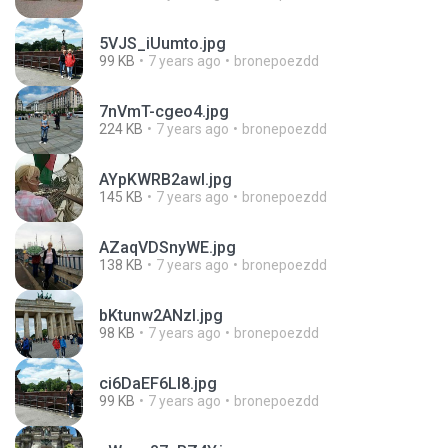
5VJS_iUumto.jpg
99 KB
7 years ago
bronepoezdd
7nVmT-cgeo4.jpg
224 KB
7 years ago
bronepoezdd
AYpKWRB2awI.jpg
145 KB
7 years ago
bronepoezdd
AZaqVDSnyWE.jpg
138 KB
7 years ago
bronepoezdd
bKtunw2ANzI.jpg
98 KB
7 years ago
bronepoezdd
ci6DaEF6LI8.jpg
99 KB
7 years ago
bronepoezdd