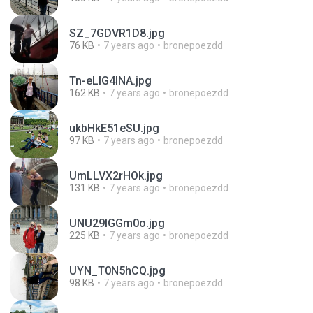
SZ_7GDVR1D8.jpg
76 KB
7 years ago
bronepoezdd
Tn-eLlG4INA.jpg
162 KB
7 years ago
bronepoezdd
ukbHkE51eSU.jpg
97 KB
7 years ago
bronepoezdd
UmLLVX2rHOk.jpg
131 KB
7 years ago
bronepoezdd
UNU29IGGm0o.jpg
225 KB
7 years ago
bronepoezdd
UYN_T0N5hCQ.jpg
98 KB
7 years ago
bronepoezdd