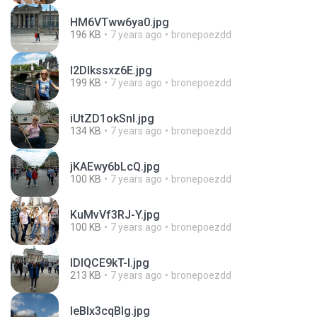
HM6VTww6ya0.jpg
196 KB
7 years ago
bronepoezdd
I2Dlkssxz6E.jpg
199 KB
7 years ago
bronepoezdd
iUtZD1okSnI.jpg
134 KB
7 years ago
bronepoezdd
jKAEwy6bLcQ.jpg
100 KB
7 years ago
bronepoezdd
KuMvVf3RJ-Y.jpg
100 KB
7 years ago
bronepoezdd
lDlQCE9kT-I.jpg
213 KB
7 years ago
bronepoezdd
leBlx3cqBIg.jpg