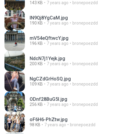
143 KB
7 years ago
bronepoezdd
lN9Qj8YgCaM.jpg
190 KB
7 years ago
bronepoezdd
mV54eQftwcY.jpg
196 KB
7 years ago
bronepoezdd
NdcN7j1Yejk.jpg
200 KB
7 years ago
bronepoezdd
NgCZdGrHoSQ.jpg
109 KB
7 years ago
bronepoezdd
ODnf28BuG5I.jpg
256 KB
7 years ago
bronepoezdd
oF6H6-PhZtw.jpg
98 KB
7 years ago
bronepoezdd