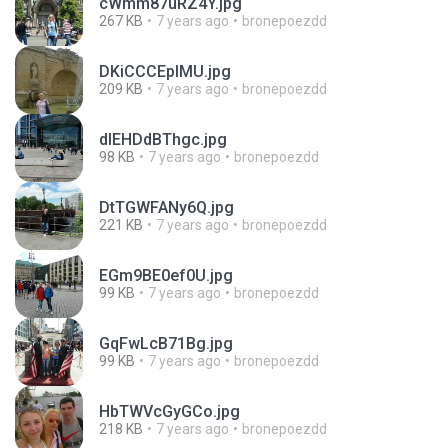
cWmm87uRZ4Y.jpg
267 KB
7 years ago
bronepoezdd
DKiCCCEpIMU.jpg
209 KB
7 years ago
bronepoezdd
dlEHDdBThgc.jpg
98 KB
7 years ago
bronepoezdd
DtTGWFANy6Q.jpg
221 KB
7 years ago
bronepoezdd
EGm9BE0ef0U.jpg
99 KB
7 years ago
bronepoezdd
GqFwLcB71Bg.jpg
99 KB
7 years ago
bronepoezdd
HbTWVcGyGCo.jpg
218 KB
7 years ago
bronepoezdd