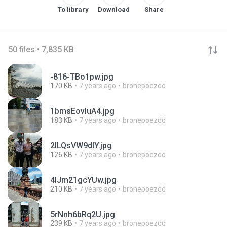
To library
Download
Share
50 files • 7,835 KB
-816-TBo1pw.jpg
170 KB
7 years ago
bronepoezdd
1bmsEovIuA4.jpg
183 KB
7 years ago
bronepoezdd
2ILQsVW9dIY.jpg
126 KB
7 years ago
bronepoezdd
4lJm21gcYUw.jpg
210 KB
7 years ago
bronepoezdd
5rNnh6bRq2U.jpg
239 KB
7 years ago
bronepoezdd