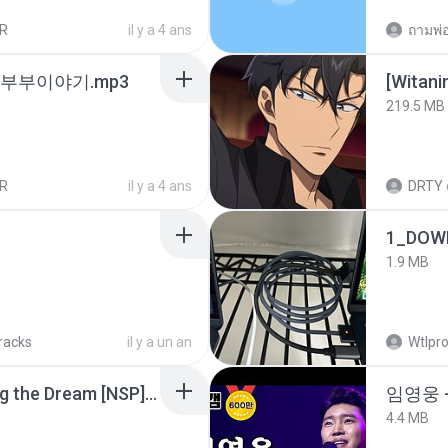
R
il y a 4 ans
노부부이야기.mp3
[Witan
219.5 MB
R
il y a 4 ans
DRTY
1_DOW
1.9 MB
tracks
il y a un an
Wtlpro
Tomodachi Life Living the Dream [NSP].torrent
임영웅 
4.4 MB