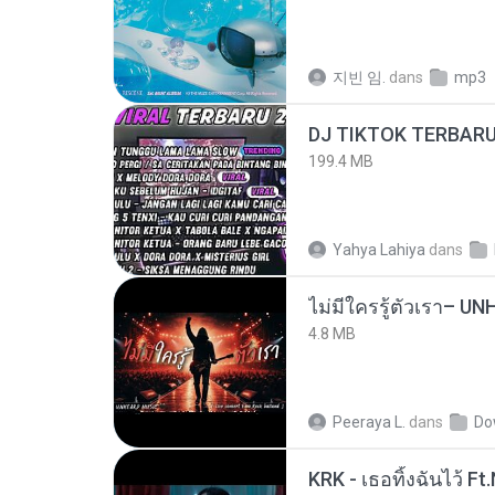
지빈 임.
dans
mp3
199.4 MB
Yahya Lahiya
dans
4.8 MB
Peeraya L.
dans
Do