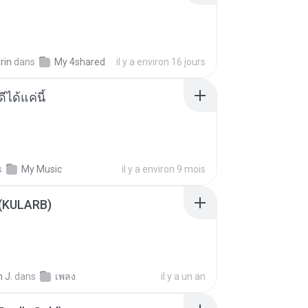
rin
dans
My 4shared
il y a environ 16 jours
ีได้แค่นี้
s
My Music
il y a environ 9 mois
 (KULARB)
 J.
dans
เพลง
il y a un an