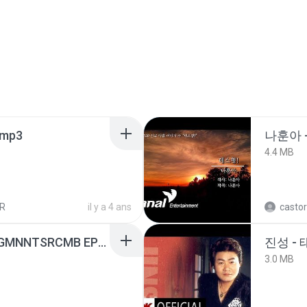
mp3
나훈아 -
4.4 MB
R
il y a 4 ans
castor
[Witanime.com] RKNGMNNTSRCMB EP 05 HD.mp4
진성 -
3.0 MB