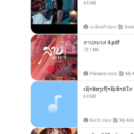
4.6 MB
นวมินทร์
dans
Dow
สาปสมรส 4.pdf
73.1 MB
Pandarin
dans
My 
6.0 MB
But G.
dans
My 4sh