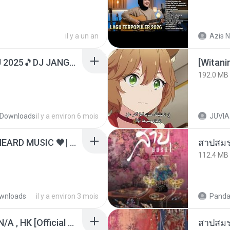
il y a un an
Azis N
DJ TIKTOK TERBARU 2025🎵DJ JANGAN TUNGGU LAMA LAMA NANTI LAMA LAMA 🎵DJ SEDIA AKU SEBELUM HUJAN
192.0 MB
Downloads
il y a environ 6 mois
JUVIA
ไม่มีใครรู้ตัวเรา– UNHEARD MUSIC 🖤| Official Lyric Video | เพลงสู้ชีวิต
สาปสมร
112.4 MB
wnloads
il y a environ 3 mois
Panda
KRK - เธอทิ้งฉันไว้ Ft.N/A , HK [Official MV]
สาปสมร