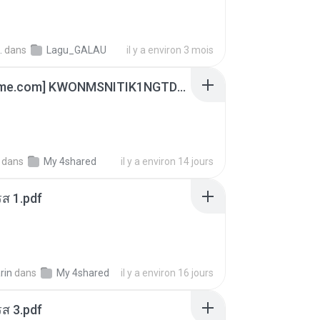
.
dans
Lagu_GALAU
il y a environ 3 mois
[Witanime.com] KWONMSNITIK1NGTDNN EP 04 HD.mp4
dans
My 4shared
il y a environ 14 jours
ส 1.pdf
rin
dans
My 4shared
il y a environ 16 jours
ส 3.pdf