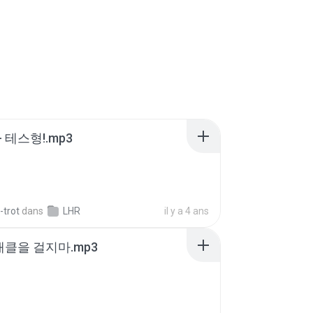
 테스형!.mp3
-trot
dans
LHR
il y a 4 ans
 태클을 걸지마.mp3