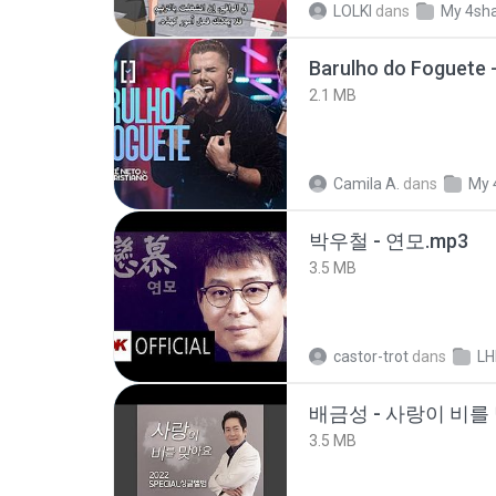
LOLKI
dans
My 4sh
Barulho do Foguete 
2.1 MB
Camila A.
dans
My 
박우철 - 연모.mp3
3.5 MB
castor-trot
dans
LH
배금성 - 사랑이 비를 
3.5 MB