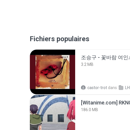
Fichiers populaires
조승구 - 꽃바람 여인.
3.2 MB
castor-trot
dans
LH
186.0 MB