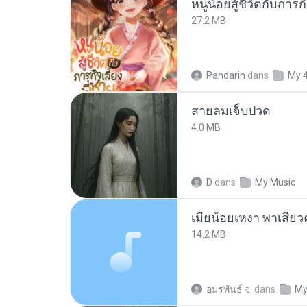
27.2 MB
Pandarin
dans
My 
สายลมเจ็บปวด
4.0 MB
D
dans
My Music
14.2 MB
อมรพันธ์ จ.
dans
My