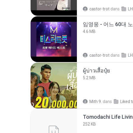
castor-trot
dans
LH
임영웅 - 어느 60대 
4.6 MB
castor-trot
dans
LH
ผู้บ่าวเสื้อปุ๋ย
5.2 MB
Mith 9.
dans
Liked 
252 KB