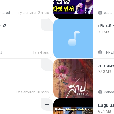
shared
il y a environ 2 mois
castor
.mp3
7.1 MB
J
il y a 4 ans
TNP2 
สาปสมร
78.3 MB
il y a environ 10 mois
Panda
65.1 MB