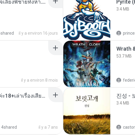
หนูน้อยสู้ชีวิตกับภารกิจเลี้ยงพี่ชายทั้งห้า.pdf
Pyrite (
3.4 MB
4shared
il y a environ 16 jours
prince
53.7 MB
il y a environ 8 mois
federi
เมียน้อยเหงา พาเสียวค่ะ18+เล่าเรื่องเสียว.mp3
진성 -
3.4 MB
 4shared
il y a 7 ans
castor