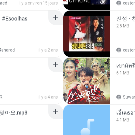
ared
il y a environ 15 jours
castor
- #Escolhas
진성 -
2.5 MB
4shared
il y a 2 ans
castor
เขามัทรี
6.1 MB
R
il y a 4 ans
Suwan
맞아요.mp3
เอิ้นเธ
4.1 MB