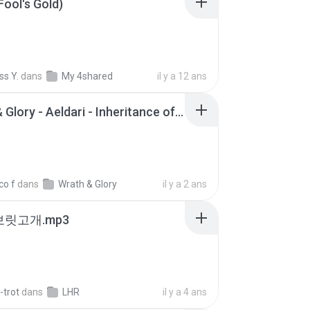
Fool's Gold)
ss Y.
dans
My 4shared
il y a 12 ans
Wrath & Glory - Aeldari - Inheritance of Embers.pdf
co f
dans
Wrath & Glory
il y a 2 ans
 보릿고개.mp3
-trot
dans
LHR
il y a 4 ans