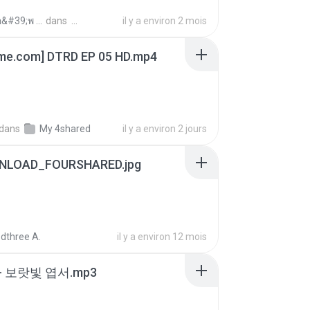
ถามพ่อ&#39;พ ม.
dans
il y a environ 2 mois
ime.com] DTRD EP 05 HD.mp4
dans
My 4shared
il y a environ 2 jours
NLOAD_FOURSHARED.jpg
dthree A.
il y a environ 12 mois
- 보랏빛 엽서.mp3