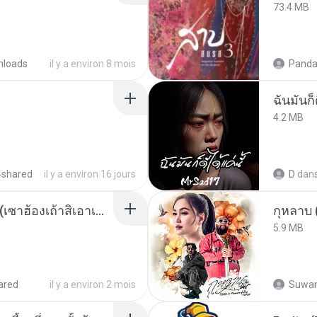
73.4 MB
nloads
il y a environ 8 mois
Panda
ฉันมันก็ด
4.2 MB
4shared
il y a environ 16 jours
D
dan
ເຊົາຮ້ອງເຖົ້າຊິເອົາທໍ່ໃດ (เซาฮ้องเถ้าสิเอาเท่าใด) ບຸນເກີດ ຫນູຫ່ວງ ft. ໂສພາ ຈຸນທະລາ
กุหลาบ
5.9 MB
ared
il y a environ 2 mois
Suwan