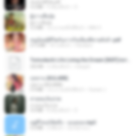
ฉันมันก็ดีได้แค่นี้
4.2 MB
9 เดือนที่แล้ว
D
ผู้บ่าวเสื้อปุ๋ย
ผู้บ่าวเสื้อปุ๋ย
5.2 MB
ประมาณหนึ่งปีที่แล้ว
Mith 9.
หนูน้อยสู้ชีวิตกับภารกิจเลี้ยงพี่ชายทั้งห้า.pdf
27.2 MB
18 วันที่แล้ว
Pandarin
Tomodachi Life Living the Dream [NSP].torrent
252 KB
2 เดือนที่แล้ว
margob
กุหลาบ (KULARB)
กุหลาบ (KULARB)
5.9 MB
ประมาณหนึ่งปีที่แล้ว
Suwan J.
สายลมเจ็บปวด
สายลมเจ็บปวด
4.0 MB
8 เดือนที่แล้ว
D
อยู่ที่ไหนก็คิดถึง - เมนทอล.mp3
4.2 MB
2 ปีที่แล้ว
มันไม้สาย ม.