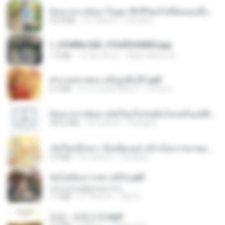
ย้อนเวลากลับมาในยุค 70 ชีวิตครั้งนี้ฉันขอเลือกเอง จบ.pdf
32.8 MB
18 วันที่แล้ว
Pandarin
1_DOWNLOAD_FOURSHARED.jpg
1.9 MB
12 เดือนที่แล้ว
Wtlprodthree A.
ฝ่าบาททรงพระเจริญหมื่นปี1.pdf
6.4 MB
ประมาณหนึ่งปีที่แล้ว
Orasa K.
ย้อนเวลากลับมาเกิดใหม่ในวันสิ้นโลกพร้อมมิติส่วนตัว 1-443 [จบ] - 揍趴长颈鹿.pdf
499.6 MB
18 วันที่แล้ว
Pandarin
เกิดใหม่อีกครา อี๋เหนียงอย่างข้าเป็นภรรยาขุนนาง 1_ST.pdf
4.9 MB
18 วันที่แล้ว
Pandarin
ฉันไม่ต้องการพร สุจิรัน.pdf
tanmobza@gmail.com
1.4 MB
27 วันที่แล้ว
Mob K.
진성 - 보릿고개.mp3