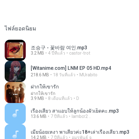
ไฟล์ยอดนิยม
조승구 - 꽃바람 여인.mp3
3.2 MB
4 ปีที่แล้ว
castor-trot
[Witanime.com] LNM EP 05 HD.mp4
218.6 MB
18 วันที่แล้ว
MUrabito
ฝากให้เขารัก
ฝากให้เขารัก
3.9 MB
8 เดือนที่แล้ว
D
เรื่องเสียว สาแอบให้ลูกน้องผัวเย็ดคะ.mp3
13.6 MB
7 ปีที่แล้ว
lambcr2 ..
เมียน้อยเหงา พาเสียวค่ะ18+เล่าเรื่องเสียว.mp3
14.2 MB
7 ปีที่แล้ว
อมรพันธ์ จ.