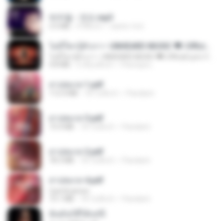
박우철 - 연모.mp3
3.5 MB
4 ปีที่แล้ว
castor-trot
ไม่มีใครรู้ตัวเรา– UNHEARD MUSIC 🖤| Official Lyric Video | เพลงสู้ชีวิต
ไม่มีใครรู้ตัวเรา– UNHEARD MUSIC 🖤| Official Lyric Video | เพลงสู้ชีวิต
4.8 MB
3 เดือนที่แล้ว
Peeraya L.
สาปสมรส 1.pdf
112.4 MB
18 วันที่แล้ว
Pandarin
สาปสมรส 3.pdf
73.4 MB
18 วันที่แล้ว
Pandarin
สาปสมรส 2.pdf
78.3 MB
18 วันที่แล้ว
Pandarin
สาปสมรส 4.pdf
CamScanner
73.1 MB
18 วันที่แล้ว
Pandarin
ฉันมันก็ดีได้แค่นี้