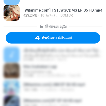
[Witanime.com] TSTJWGCDMS EP 05 HD.mp4
423.2 MB
10 วันที่แล้ว
DOMISR
มีไฟล์ซ่อนอยู่อีก
ดำเนินการต่อในแอป
ເຊົາຮ້ອງເຖົ້າຊິເອົາທໍ່ໃດ (เซาฮ้องเถ้าสิเอาเท่าใด) ບຸນເກີດ ຫນູຫ່ວງ ft. ໂສພາ ຈຸນທະລາ
ເຊົາຮ້ອງເຖົ້າຊິເອົາທໍ່ໃດ (เซาฮ้องเถ้าสิเอาเท่าใด) ບຸນເກີດ ຫນູຫ່ວງ ft. ໂສພາ ຈຸນທະລາ
6.0 MB
2 เดือนที่แล้ว
But G.
Kita Usahakan Lagi
Kita Usahakan Lagi
3.3 MB
ประมาณหนึ่งปีที่แล้ว
Fazri M.
[Witanime.com] LNM EP 06 HD.mp4
180.1 MB
11 วันที่แล้ว
MUrabito
[Witanime.com] BT EP 04 HD.mp4
248.7 MB
15 วันที่แล้ว
BAXK