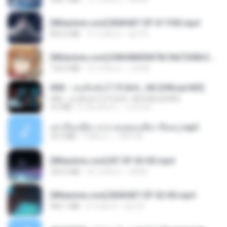
[Witanime.com] BSKHKT EP 01 FHD.mp4
853.0 MB
15 วันที่แล้ว
BLITR
[Witanime.com] KWONMSNITIK1NGTDNN EP 04 HD.mp4
192.0 MB
16 วันที่แล้ว
JUVIA
KRK - เธอทิ้งฉันไว้ Ft.N/A , HK [Official MV]
KRK - เธอทิ้งฉันไว้ Ft.N/A , HK [Official MV]
4.6 MB
8 เดือนที่แล้ว
นวมินทร์
เล่าเรื่องเสียว จาก คนชอบเสียว ขึ้นครู.mp3
33.4 MB
5 ปีที่แล้ว
TNP2 M.
[Witanime.com] BT EP 03 HD.mp4
250.0 MB
22 วันที่แล้ว
BAXK
[Witanime.com] BSKHKT EP 02 HD.mp4
406.1 MB
8 วันที่แล้ว
BLITR