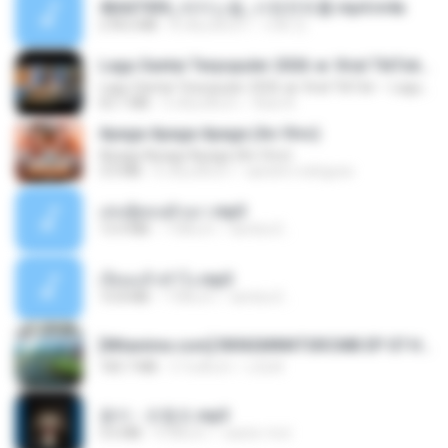
4b6d7436_바이노럴_사정컨트롤.mp4.m4a
278.6 MB
8 เดือนที่แล้ว
누빠 모.
Lagu Santai Terpopuler 2026 🔥 Viral TikTok — Lagu Pop Indonesia Terbaru & Paling Hits 2026
Lagu Santai Terpopuler 2026 🔥 Viral TikTok — Lagu Pop Indonesia Terbaru & Paling Hits 2026
65.1 MB
3 เดือนที่แล้ว
Azis N.
Apaga Apaga Apaga (Ao Vivo)
Apaga Apaga Apaga (Ao Vivo)
3.0 MB
6 เดือนที่แล้ว
aandre.rodrigues
เล่นชู้ตอนผัวเมา.mp3
13.4 MB
7 ปีที่แล้ว
lambcr2 ..
เงี่ยนแล้วทำไง.mp3
10.8 MB
7 ปีที่แล้ว
lambcr2 ..
[Witanime.com] RKNGMNNTSRCMB EP 07 HD.mp4
183.7 MB
3 วันที่แล้ว
LOLKI
옹이 - 조항조.mp3
3.6 MB
4 ปีที่แล้ว
castor-trot