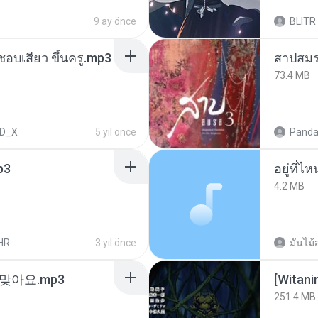
9 ay önce
BLITR
นชอบเสียว ขึ้นครู.mp3
สาปสมร
73.4 MB
D_X
5 yıl önce
Panda
p3
อยู่ที่ไ
4.2 MB
HR
3 yıl önce
มันไม้
맞아요.mp3
251.4 MB