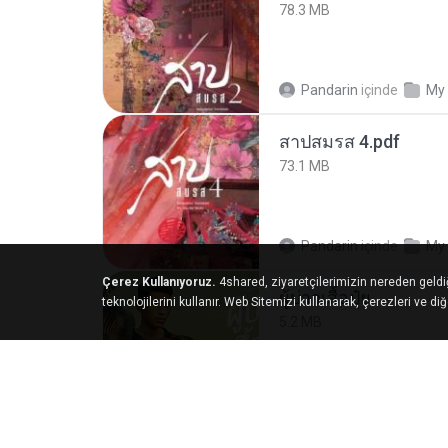
78.3 MB
Pandarin
içinde
My
สาปสมรส 4.pdf
73.1 MB
Pandarin
içinde
My
Çerez Kullanıyoruz.
4shared, ziyaretçilerimizin nereden geldi
ผู้บ่าวเสื้อปุ๋ย
teknolojilerini kullanır. Web Sitemizi kullanarak, çerezleri ve di
5.2 MB
Mith 9.
içinde
Liked