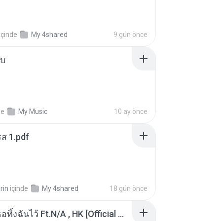
içinde
My 4shared
9 gün önce
ใบ
de
My Music
10 ay önce
ส 1.pdf
rin
içinde
My 4shared
18 gün önce
KRK - เธอทิ้งฉันไว้ Ft.N/A , HK [Official MV]