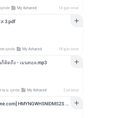
içinde
My 4shared
14 gün önce
ส 3.pdf
rin
içinde
My 4shared
18 gün önce
หนก็คิดถึง - เมนทอล.mp3
สาย ม.
içinde
My 4shared
2 yıl önce
[Witanime.com] HMYNGWHSNIDMS2S EP 05 HD.mp4