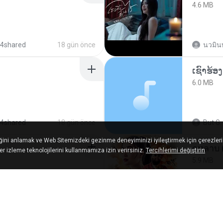
4.6 MB
 4shared
18 gün önce
นวมิน
6.0 MB
 4shared
18 gün önce
But G.
ğini anlamak ve Web Sitemizdeki gezinme deneyiminizi iyileştirmek için çerezleri
กุหลาบ
ğer izleme teknolojilerini kullanmamıza izin verirsiniz.
Tercihlerimi değiştirin
5.9 MB
 tracks
1 yıl önce
Suwan