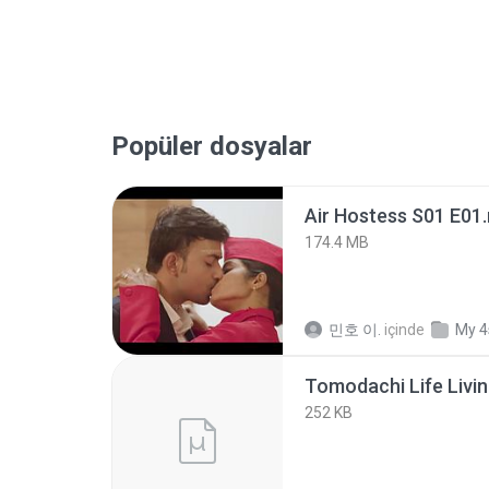
Popüler dosyalar
Air Hostess S01 E01
174.4 MB
민호 이.
içinde
My 4
252 KB