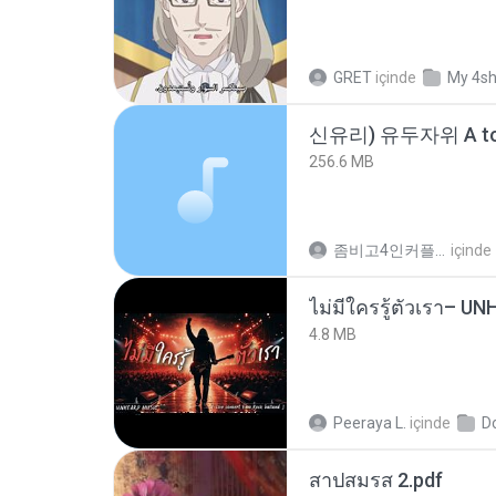
GRET
içinde
My 4s
신유리) 유두자위 A to
256.6 MB
좀비고4인커플 좀.
içinde
4.8 MB
Peeraya L.
içinde
D
สาปสมรส 2.pdf