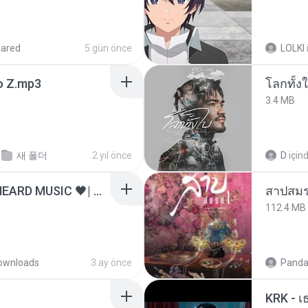
hared
5 gün önce
LOLKI
 Z.mp3
โลกทั้ง
3.4 MB
새 폴더
2 yıl önce
D
için
ไม่มีใครรู้ตัวเรา– UNHEARD MUSIC 🖤| Official Lyric Video | เพลงสู้ชีวิต
สาปสมร
112.4 MB
ownloads
3 ay önce
Panda