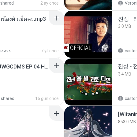
4shared
2 ay önce
Veroni
ูกน้องผัวเย็ดคะ.mp3
진성 -
3.0 MB
ียงควร
7 yıl önce
castor
[Witanime.com] TSTJWGCDMS EP 04 HD.mp4
진성 - 
3.4 MB
4shared
16 gün önce
castor
[Witan
853.0 MB