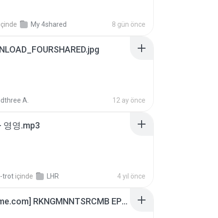
içinde
My 4shared
8 gün önce
NLOAD_FOURSHARED.jpg
dthree A.
12 ay önce
 영영.mp3
-trot
içinde
LHR
4 yıl önce
[Witanime.com] RKNGMNNTSRCMB EP 06 HD.mp4