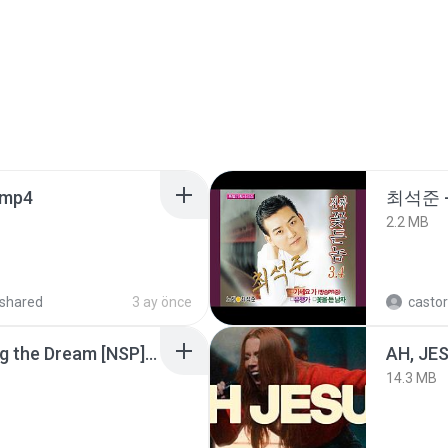
.mp4
최석준 
2.2 MB
shared
3 ay önce
castor
Tomodachi Life Living the Dream [NSP].torrent
AH, JE
14.3 MB