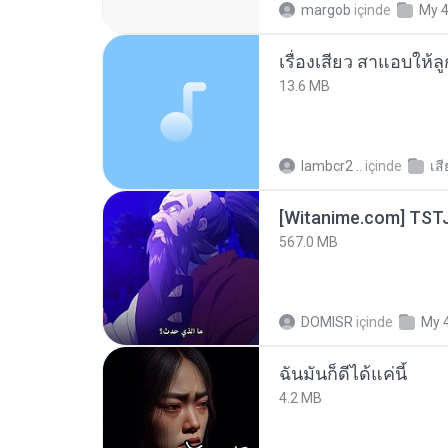
margob
içinde
My 
เรื่องเสียว สาแอบให้ล
13.6 MB
lambcr2 ..
içinde
เส
567.0 MB
DOMISR
içinde
My 
ฉันมันก็ดีได้แค่นี้
4.2 MB