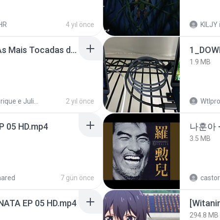
HR
4 yıl önce
KILJY
Henrique e Juliano -As Mais Tocadas do Henrique e Juliano 2021 -Top Sertanejo 2021,Cd Completo 2021
1_DOW
1.9 MB
Henrique e Juliano
2 yıl önce
Wtlpro
EP 05 HD.mp4
나훈아 -
3.5 MB
hared
7 gün önce
castor
NATA EP 05 HD.mp4
294.8 MB