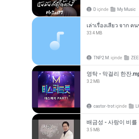
D
içinde
My Music
เล่าเรื่องเสียว จาก ค
33.4 MB
TNP2 M.
içinde
ZEE
영탁 - 막걸리 한잔.m
3.2 MB
castor-trot
içinde
L
배금성 - 사랑이 비를 
3.5 MB