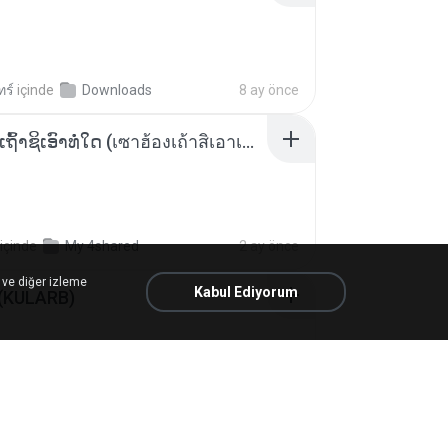
ทร์
içinde
Downloads
8 ay önce
ເຊົາຮ້ອງເຖົ້າຊິເອົາທໍ່ໃດ (เซาฮ้องเถ้าสิเอาเท่าใด) ບຸນເກີດ ຫນູຫ່ວງ ft. ໂສພາ ຈຸນທະລາ
içinde
My 4shared
2 ay önce
 ve diğer izleme
Kabul Ediyorum
 (KULARB)
 J.
içinde
เพลง
1 yıl önce