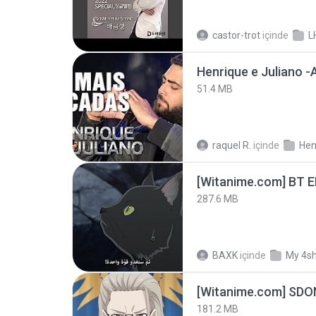
castor-trot
içinde
L
51.4 MB
raquel R.
içinde
[Witanime.com] BT 
287.6 MB
BAXK
içinde
My 4s
[Witanime.com] SDO
181.2 MB