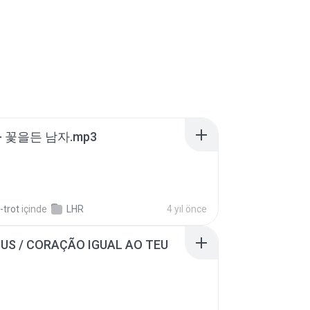
- 꽃을든 남자.mp3
-trot
içinde
LHR
4 yıl önce
SUS / CORAÇÃO IGUAL AO TEU