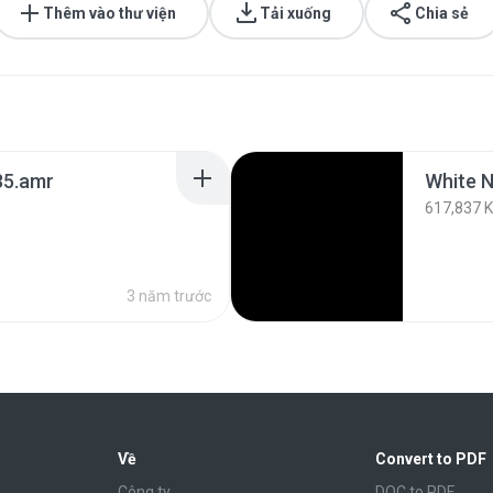
Thêm vào thư viện
Tải xuống
Chia sẻ
35.amr
617,837 
3 năm trước
Về
Convert to PDF
Công ty
DOC to PDF