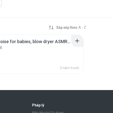
Sắp xếp theo
A - Z
White Noise for babies, blow dryer ASMR 10 hours, relaxing video, sleep aide, hair dryer.mp4
KB
3 năm trước
Pháp lý
Điều khoản Sử dụng