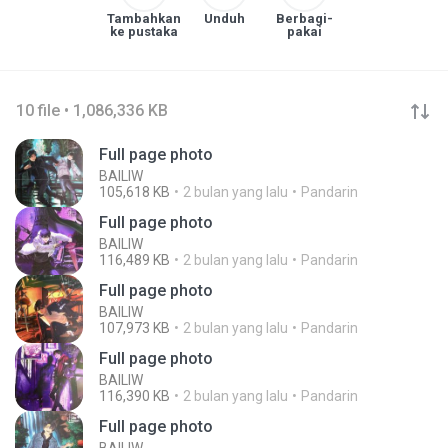
Tambahkan
Unduh
Berbagi-
ke pustaka
pakai
10 file • 1,086,336 KB
Full page photo
BAILIW
105,618 KB
2 bulan yang lalu
Pandarin
Full page photo
BAILIW
116,489 KB
2 bulan yang lalu
Pandarin
Full page photo
BAILIW
107,973 KB
2 bulan yang lalu
Pandarin
Full page photo
BAILIW
116,390 KB
2 bulan yang lalu
Pandarin
Full page photo