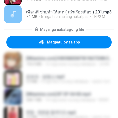
เพื่อนพี่ ช่วยทำให้เสด ( เล่าเรื่องเสียว ) 201.mp3
7.1 MB
6 mga taon na ang nakalipas
TNP2 M.
May mga nakatagong file
Magpatuloy sa app
[Witanime.com] KWONMSNITIK1NGTDNN EP 04 HD.mp4
192.0 MB
15 mga araw na ang nakalipas
JUVIA
문희옥 - 평행선.mp3
2.9 MB
4 mga taon na ang nakalipas
castor-trot
[Witanime.com] BT EP 04 HD.mp4
248.7 MB
14 mga araw na ang nakalipas
BAXK
현철 - 청춘을 돌려다오.mp3
3.3 MB
4 mga taon na ang nakalipas
castor-trot