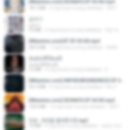
[Witanime.com] SDONATA EP 05 HD.mp4
181.2 MB
5 mga araw na ang nakalipas
GRET
갑자기
갑자기
3.0 MB
2 mga buwan na ang nakalipas
복희 박.
[Witanime.com] BT EP 05 HD.mp4
287.6 MB
7 mga araw na ang nakalipas
BAXK
ฉันมันก็ดีได้แค่นี้
ฉันมันก็ดีได้แค่นี้
4.2 MB
9 mga buwan na ang nakalipas
D
[Witanime.com] HMYNGWHSNIDMS2S EP 05 HD.mp4
251.4 MB
8 mga araw na ang nakalipas
KILJY
[Witanime.com] SDONATA EP 04 HD.mp4
154.5 MB
12 mga araw na ang nakalipas
GRET
진성 - 천년을 빌려준다면.mp3
3.4 MB
4 mga taon na ang nakalipas
castor-trot