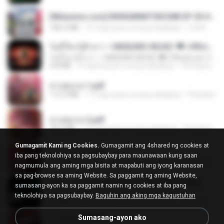
[Witanime.com] RKNGMNNTSRCMB EP 05 HD.mp4
186.0 MB
16 mga araw na ang nakalipas
LOLKI
ไม่มีใครรู้ตัวเรา– UNHEARD MUSIC 🖤| Official Lyric Video | เพลงสู้ชีวิต
ไม่มีใครรู้ตัวเรา– UNHEARD MUSIC 🖤| Official Lyric Video | เพลงสู้ชีวิต
4.8 MB
3 mga buwan na ang nakalipas
Peeraya L.
สาปสมรส 1.pdf
112.4 MB
17 mga araw na ang nakalipas
Pandarin
สาปสมรส 2.pdf
78.3 MB
17 mga araw na ang nakalipas
Pandarin
Gumagamit Kami ng Cookies.
Gumagamit ang 4shared ng cookies at
สาปสมรส 3.pdf
iba pang teknolohiya sa pagsubaybay para maunawaan kung saan
73.4 MB
17 mga araw na ang nakalipas
Pandarin
nagmumula ang aming mga bisita at mapabuti ang iyong karanasan
sa pag-browse sa aming Website. Sa paggamit ng aming Website,
KRK - เธอทิ้งฉันไว้ Ft.N/A , HK [Official MV]
sumasang-ayon ka sa paggamit namin ng cookies at iba pang
KRK - เธอทิ้งฉันไว้ Ft.N/A , HK [Official MV]
teknolohiya sa pagsubaybay.
Baguhin ang aking mga kagustuhan
4.6 MB
8 mga buwan na ang nakalipas
นวมินทร์
สาปสมรส 4.pdf
Sumasang-ayon ako