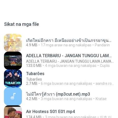
Sikat na mga file
เกิดใหม่อีกครา อี๋เหนียงอย่างข้าเป็นภรรยาขุนนาง 1_ST.pdf
4.9 MB
17 mga araw na ang nakalipas
Pandarin
ADELLA TERBARU - JANGAN TUNGGU LAMA LAMA - GELAS RETAK - OM ADELLA FULL ALBUM TERBARU 2026
ADELLA TERBARU - JANGAN TUNGGU LAMA LAMA - GELAS RETAK - OM ADELLA FULL ALBUM TERBARU 2026
133.0 MB
4 mga buwan na ang nakalipas
Cuplis
Tubarões
Tubarões
2.7 MB
6 mga buwan na ang nakalipas
aandre.rodrigues
ไม่มีใครรู้ตัวเรา (mp3cut.net).mp3
4.2 MB
3 mga buwan na ang nakalipas
Kratae
Air Hostess S01 E01.mp4
174.4 MB
3 mga buwan na ang nakalipas
민호 이.