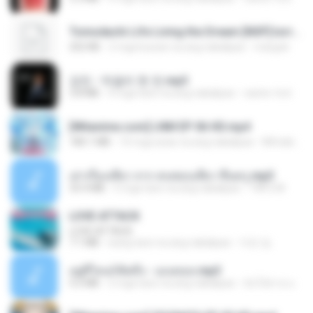
Tomodachi Life Living the Dream [NSP].torrent
252 KB
2 mga buwan na ang nakalipas
margob
강진 - 막걸리 한 잔.mp3
3.8 MB
4 mga taon na ang nakalipas
castor-trot
[Witanime.com] LNM EP 06 HD.mp4
180.1 MB
10 mga araw na ang nakalipas
MUrabito
เล่าเรื่องเสียว จาก คนชอบเสียว ขึ้นครู.mp3
33.4 MB
5 mga taon na ang nakalipas
TNP2 M.
LOVE ATTACK
LOVE ATTACK
7.1 MB
isang taon na ang nakalipas
지빈 임.
อยู่ที่ไหนก็คิดถึง - เมนทอล.mp3
4.2 MB
2 mga taon na ang nakalipas
มันไม้สาย ม.