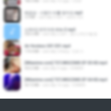
186.0 MB
cách đây 16 ngày
LOLKI
배금성 - 사랑이 비를 맞아요.mp3
3.5 MB
cách đây 4 năm
castor-trot
신유리) 유두자위 A to Z.mp3
256.6 MB
cách đây 2 năm
좀비고4인커플 좀.
Air Hostess S01 E01.mp4
174.4 MB
cách đây 3 tháng
민호 이.
[Witanime.com] TSTJWGCDMS EP 05 HD.mp4
423.2 MB
cách đây 9 ngày
DOMISR
[Witanime.com] TSTJWGCDMS EP 04 HD.mp4
567.0 MB
cách đây 16 ngày
DOMISR