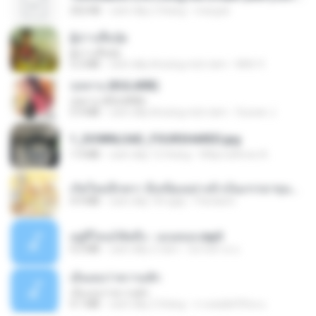
252 KB
cách đây 2 tháng
margob
ผู้บ่าวเสื้อปุ๋ย
ผู้บ่าวเสื้อปุ๋ย
5.2 MB
cách đây khoảng một năm
Mith 9.
กุหลาบ (KULARB)
กุหลาบ (KULARB)
5.9 MB
cách đây khoảng một năm
Suwan J.
1_DOWNLOAD_FOURSHARED.jpg
1.9 MB
cách đây 12 tháng
Wtlprodthree A.
เกิดใหม่อีกครา อี๋เหนียงอย่างข้าเป็นภรรยาขุนนาง 1_ST.pdf
4.9 MB
cách đây 18 ngày
Pandarin
อยู่ที่ไหนก็คิดถึง - เมนทอล.mp3
4.2 MB
cách đây 2 năm
มันไม้สาย ม.
เอิ้นเธอว่าความฮัก
เอิ้นเธอว่าความฮัก
4.1 MB
cách đây 2 tháng
ถามพ่อ&#39;พ ม.