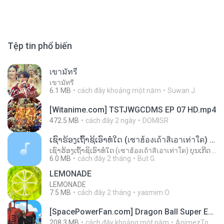
Tệp tin phổ biến
เขามัทรี
เขามัทรี
6.1 MB
cách đây khoảng một năm
Suwan J.
[Witanime.com] TSTJWGCDMS EP 07 HD.mp4
472.5 MB
cách đây 2 ngày
DOMISR
ເຊົາຮ້ອງເຖົ້າຊິເອົາທໍ່ໃດ (เซาฮ้องเถ้าสิเอาเท่าใด) ບຸນເກີດ ຫນູຫ່ວງ ft. ໂສພາ ຈຸນທະລາ
ເຊົາຮ້ອງເຖົ້າຊິເອົາທໍ່ໃດ (เซาฮ้องเถ้าสิเอาเท่าใด) ບຸນເກີດ ຫນູຫ່ວງ ft. ໂສພາ ຈຸນທະລາ
6.0 MB
cách đây 2 tháng
But G.
LEMONADE
LEMONADE
7.5 MB
cách đây 2 tháng
yasmim O.
[SpacePowerFan.com] Dragon Ball Super EP1 480p.mp4
208.3 MB
cách đây khoảng một năm
AnimezToon.com