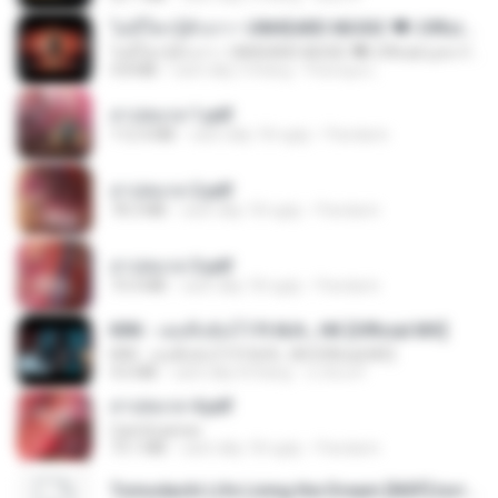
ไม่มีใครรู้ตัวเรา– UNHEARD MUSIC 🖤| Official Lyric Video | เพลงสู้ชีวิต
ไม่มีใครรู้ตัวเรา– UNHEARD MUSIC 🖤| Official Lyric Video | เพลงสู้ชีวิต
4.8 MB
cách đây 3 tháng
Peeraya L.
สาปสมรส 1.pdf
112.4 MB
cách đây 18 ngày
Pandarin
สาปสมรส 2.pdf
78.3 MB
cách đây 18 ngày
Pandarin
สาปสมรส 3.pdf
73.4 MB
cách đây 18 ngày
Pandarin
KRK - เธอทิ้งฉันไว้ Ft.N/A , HK [Official MV]
KRK - เธอทิ้งฉันไว้ Ft.N/A , HK [Official MV]
4.6 MB
cách đây 8 tháng
นวมินทร์
สาปสมรส 4.pdf
CamScanner
73.1 MB
cách đây 18 ngày
Pandarin
Tomodachi Life Living the Dream [NSP].torrent