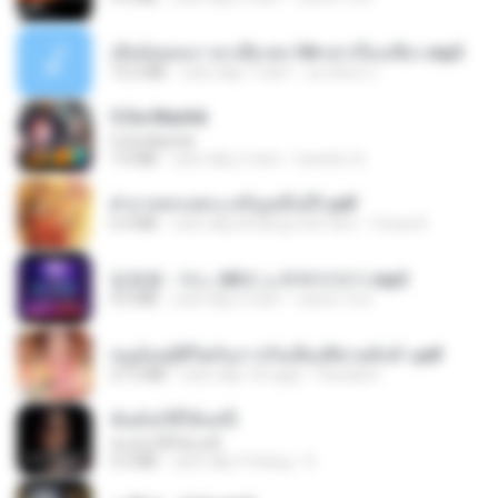
เมียน้อยเหงา พาเสียวค่ะ18+เล่าเรื่องเสียว.mp3
14.2 MB
cách đây 7 năm
อมรพันธ์ จ.
5 Da Manhã
5 Da Manhã
7.0 MB
cách đây 2 năm
leandro A.
ฝ่าบาททรงพระเจริญหมื่นปี1.pdf
6.4 MB
cách đây khoảng một năm
Orasa K.
임영웅 - 어느 60대 노부부이야기.mp3
4.6 MB
cách đây 4 năm
castor-trot
หนูน้อยสู้ชีวิตกับภารกิจเลี้ยงพี่ชายทั้งห้า.pdf
27.2 MB
cách đây 18 ngày
Pandarin
ฉันมันก็ดีได้แค่นี้
ฉันมันก็ดีได้แค่นี้
4.2 MB
cách đây 9 tháng
D