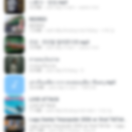
나훈아 - 영영.mp3
3.5 MB
cách đây 4 năm
castor-trot
REDRED
REDRED
7.2 MB
cách đây khoảng một tháng
수혁 장.
진성 - 천년을 빌려준다면.mp3
3.4 MB
cách đây 4 năm
castor-trot
สายลมเจ็บปวด
สายลมเจ็บปวด
4.0 MB
cách đây 8 tháng
D
เล่าเรื่องเสียว จาก คนชอบเสียว ขึ้นครู.mp3
33.4 MB
cách đây 5 năm
TNP2 M.
LOVE ATTACK
LOVE ATTACK
7.1 MB
cách đây khoảng một năm
지빈 임.
Lagu Santai Terpopuler 2026 🔥 Viral TikTok — Lagu Pop Indonesia Terbaru & Paling Hits 2026
Lagu Santai Terpopuler 2026 🔥 Viral TikTok — Lagu Pop Indonesia Terbaru & Paling Hits 2026
65.1 MB
cách đây 3 tháng
Azis N.