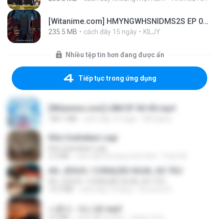
[Witanime.com] HMYNGWHSNIDMS2S EP 04 HD.mp4
235.5 MB
cách đây 15 ngày
KILJY
Nhiều tệp tin hơn đang được ẩn
Tiếp tục trong ứng dụng
[Witanime.com] LNM EP 06 HD.mp4
180.1 MB
cách đây 10 ngày
MUrabito
Kita Usahakan Lagi
Kita Usahakan Lagi
3.3 MB
cách đây khoảng một năm
Fazri M.
AH, JESUS / CORAÇÃO IGUAL AO TEU
AH, JESUS / CORAÇÃO IGUAL AO TEU
14.3 MB
cách đây 3 tháng
Veronica D.
나훈아 - 테스형!.mp3
4.4 MB
cách đây 4 năm
castor-trot