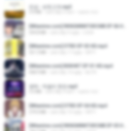
진성 - 보릿고개.mp3
3.4 MB
cách đây 4 năm
castor-trot
[Witanime.com] RKNGMNNTSRCMB EP 06 HD.mp4
294.8 MB
cách đây 9 ngày
LOLKI
[Witanime.com] DTRD EP 03 HD.mp4
321.3 MB
cách đây 17 ngày
DRTY
[Witanime.com] BSKHKT EP 01 HD.mp4
408.9 MB
cách đây 14 ngày
BLITR
영탁 - 막걸리 한잔.mp3
3.2 MB
cách đây 3 năm
castor-trot
[Witanime.com] DTRD EP 04 HD.mp4
279.0 MB
cách đây 10 ngày
DRTY
[Witanime.com] RKNGMNNTSRCMB EP 05 HD.mp4