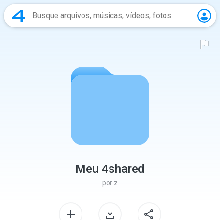
Meu 4shared
por
z