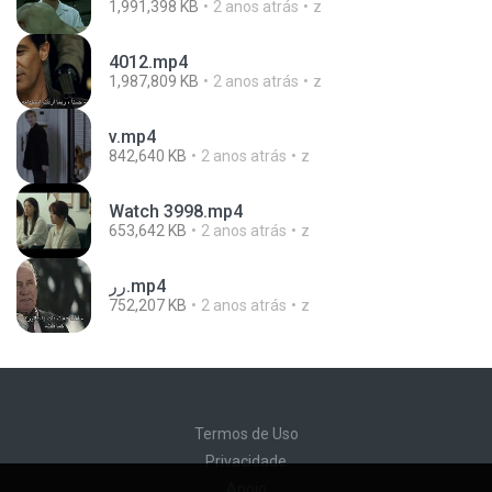
1,991,398 KB
2 anos atrás
z
4012.mp4
1,987,809 KB
2 anos atrás
z
v.mp4
842,640 KB
2 anos atrás
z
Watch 3998.mp4
653,642 KB
2 anos atrás
z
رر.mp4
752,207 KB
2 anos atrás
z
Termos de Uso
Privacidade
Apoio