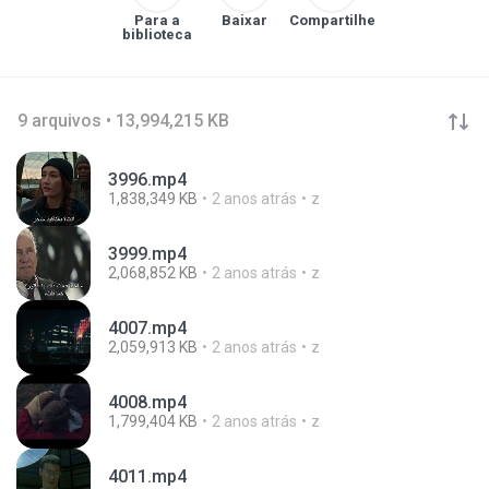
Para a
Baixar
Compartilhe
biblioteca
9 arquivos • 13,994,215 KB
3996.mp4
1,838,349 KB
2 anos atrás
z
3999.mp4
2,068,852 KB
2 anos atrás
z
4007.mp4
2,059,913 KB
2 anos atrás
z
4008.mp4
1,799,404 KB
2 anos atrás
z
4011.mp4